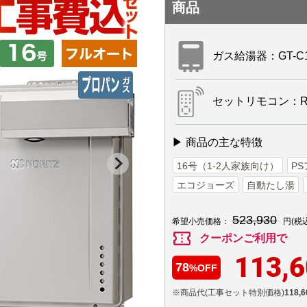
商品
ガス給湯器：GT-C167
セットリモコン：RC
▶ 商品の主な特徴
16号（1-2人家族向け）
P
エコジョーズ
自動たし湯
523,930
希望小売価格：
円(税
confirmation_number
クーポンご利用で
113,
78
%OFF
※商品代(工事セット特別価格)
118,6