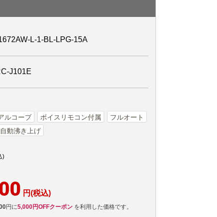
2AW-L-1-BL-LPG-15A
-J101E
Sアルコーブ
ボイスリモコン付属
フルオート
自動沸き上げ
込)
600
円(税込)
00
円に
5,000円OFFクーポン
を利用した価格です。