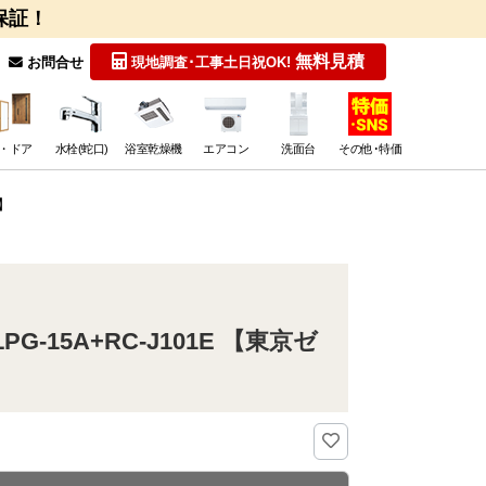
保証！
無料見積
お問合せ
現地調査･工事
土日祝OK!
・ドア
水栓(蛇口)
浴室乾燥機
エアコン
洗面台
その他･特価
象】
G-15A+RC-J101E 【東京ゼ