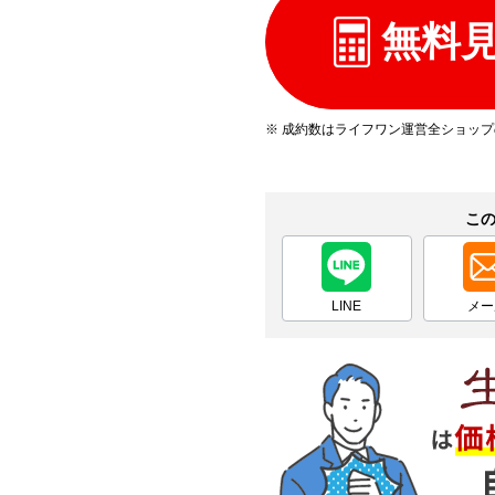
無料
※ 成約数はライフワン運営全ショッ
こ
LINE
メー