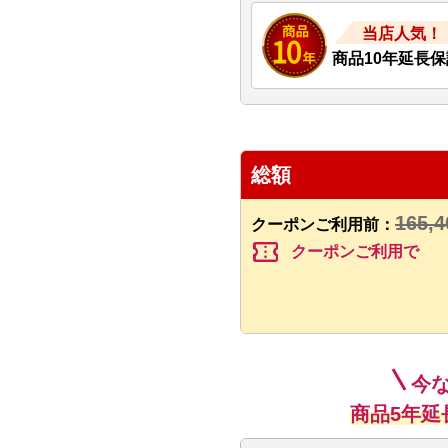
当店人気！
商品10年延長保
総額
165,4
クーポンご利用前：
confirmation_number
クーポンご利用で
今
商品5年延