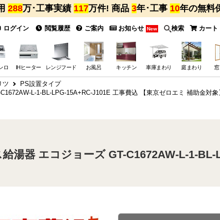
用
288
万･工事実績
117
万件! 商品
3
年･工事
10
年の無料
ログイン
閲覧履歴
ご案内
お知らせ
検索
カート
New
ンロ
IHヒーター
レンジフード
お風呂
キッチン
車庫まわり
庭まわり
窓
リツ
PS設置タイプ
2AW-L-1-BL-LPG-15A+RC-J101E 工事費込 【東京ゼロエミ 補助金対
 エコジョーズ GT-C1672AW-L-1-BL-LP