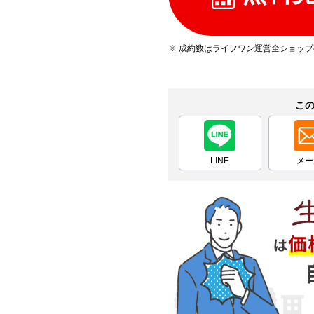
※ 成約数はライフワン運営全ショッ
こ
LINE
メー