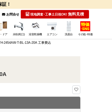
保証！
無料見積
お問合せ
現地調査･工事
土日祝OK!
・ドア
水栓(蛇口)
浴室乾燥機
エアコン
洗面台
その他･特価
54AW-T-BL-13A-20A 工事費込
0A