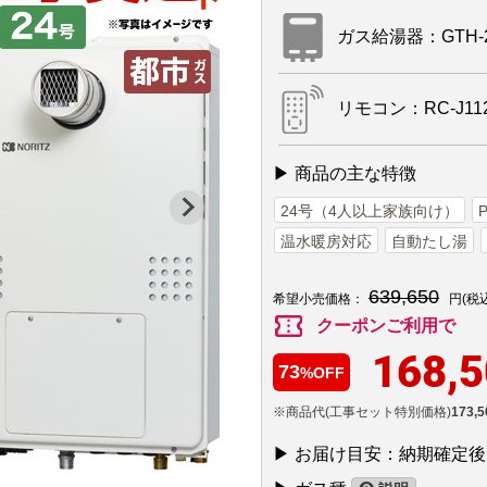
ガス給湯器：GTH-245
リモコン：RC-J11
▶ 商品の主な特徴
24号（4人以上家族向け）
温水暖房対応
自動たし湯
639,650
希望小売価格：
円(税
confirmation_number
クーポンご利用で
168,
73
%OFF
※商品代(工事セット特別価格)
173,5
▶ お届け目安：納期確定