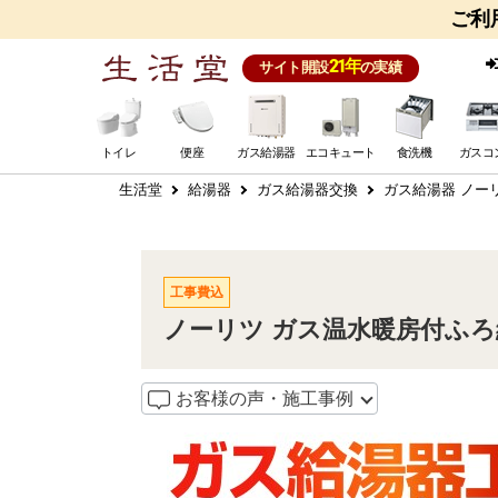
ご利
21年
サイト開設
の実績
トイレ
便座
ガス給湯器
エコキュート
食洗機
ガスコ
生活堂
給湯器
ガス給湯器交換
ガス給湯器 ノー
工事費込
ノーリツ ガス温水暖房付ふろ給湯器 
お客様の声・施工事例