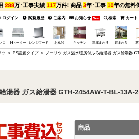
用
288
万･工事実績
117
万件! 商品
3
年･工事
10
年の無料
ログイン
閲覧履歴
ご案内
お知らせ
検索
カート
New
ンロ
IHヒーター
レンジフード
お風呂
キッチン
車庫まわり
庭まわり
窓
リツ
PS設置タイプ
ノーリツ ガス温水暖房付ふろ給湯器 ガス給湯器 GTH-24
ガス給湯器 GTH-2454AW-T-BL-13A-2
商品