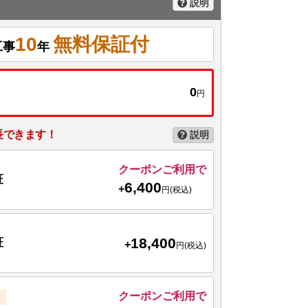
説明
10
無料保証付
工事
年
0
円
長できます！
説明
クーポンご利用で
証
6,400
+
円(税込)
18,400
証
+
円(税込)
クーポンご利用で