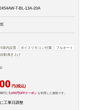
4AW-T-BL-13A-20A
2E
PS扉内設置
ボイスリモコン付属
フルオート
自動沸き上げ
込)
500
円(税込)
00
円に
5,000円OFFクーポン
を利用した価格です。
後に工事日調整