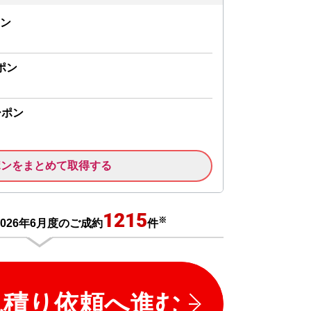
ン
ポン
ーポン
ポンをまとめて取得する
1215
※
026年6月度のご成約
件
見積り依頼へ進む