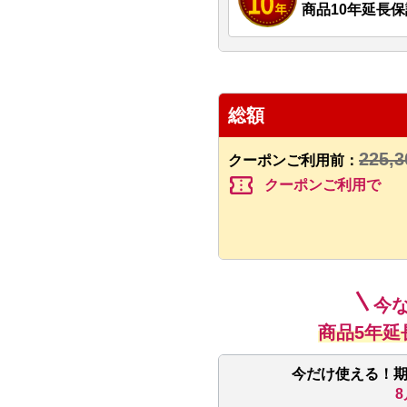
商品10年延長保
総額
225,3
クーポンご利用前：
confirmation_number
クーポンご利用で
今
商品5年延
今だけ使える！
8