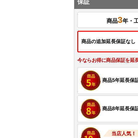
保証
3
商品
年・
商品の追加延長保証なし
今ならお得に商品保証を延
商品5年延長保
商品8年延長保
当店人気！