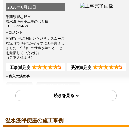
2026年6月10日
千葉県習志野市
温水洗浄便座工事のお客様
TCF6544-NW1
コメント
朝8時からご対応いただき，スムーズ
な流れで1時間かからずに工事完了し
ました．午前中の仕事が潰れること
を覚悟していただけに…
（ご本人様より）
5
5
★★★★★
★★★★★
工事満足度
受注満足度
購入の決め手
在庫があった
以前に利用して良かった
2026年6月6日
東京都江戸川区
温水洗浄便座工事のお客様
温水洗浄便座の施工事例
TCF4714AK-SC1
コメント