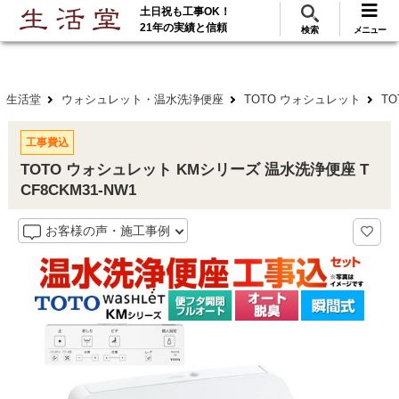
土日祝も工事OK！
288
117
無料見積
ご利用
万･工事実績
万件!
21年の実績と信頼
検索
メニュー
生活堂
ウォシュレット・温水洗浄便座
TOTO ウォシュレット
T
工事費込
TOTO ウォシュレット KMシリーズ 温水洗浄便座 T
CF8CKM31-NW1
お客様の声・施工事例