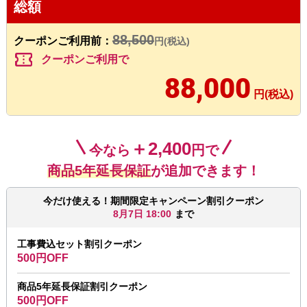
総額
88,500
クーポンご利用前：
円(税込)
confirmation_number
クーポンご利用で
88,000
円(税込)
＋2,400
今なら
円で
商品5年延長保証
が追加できます！
今だけ使える！期間限定キャンペーン割引クーポン
8月7日 18:00
まで
工事費込セット割引クーポン
500円OFF
商品5年延長保証割引クーポン
500円OFF