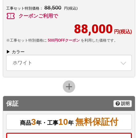
88,500
工事セット特別価格：
円(税込)
confirmation_number
クーポンご利用で
88,000
円(税込)
※工事セット特別価格に
500円OFFクーポン
を利用した価格です。
▶ カラー
ホワイト
保証
説明
3
10
無料保証付
商品
年・工事
年