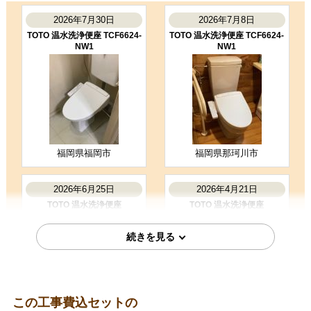
丁寧で迅速な対応で工事時間も予定
通り進んでよかった。
2026年7月30日
2026年7月8日
（ご本人様より）
TOTO 温水洗浄便座 TCF6624-
TOTO 温水洗浄便座 TCF6624-
NW1
NW1
5
4
★★★★★
★★★★☆
工事満足度
受注満足度
購入の決め手
商品選定がしやすかった
価格が安かった
工事に安心感を感じた
福岡県福岡市
福岡県那珂川市
お客様の声をもっと見る
2026年6月25日
2026年4月21日
TOTO 温水洗浄便座
TOTO 温水洗浄便座
TCF2223E-SC1
TCF4744AK-NW1
この工事費込セットの