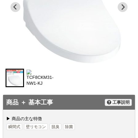
商品 ＋ 基本工事
工事説明
▶ 商品の主な特徴
瞬間式
壁リモコン
脱臭
除菌