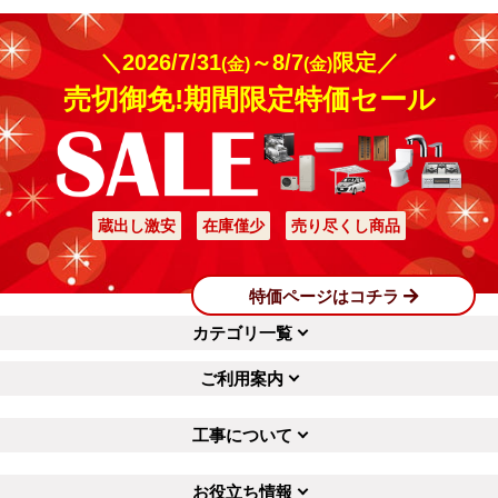
＼2026/7/31
～8/7
限定／
(金)
(金)
売切御免!期間限定特価セール
蔵出し激安
在庫僅少
売り尽くし商品
特価ページはコチラ
カテゴリ一覧
ご利用案内
工事について
お役立ち情報