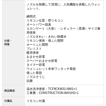
ノズルを除菌して清潔に。人気機能を搭載したウォシ
ュレット。
瞬間式
リモコン位置：壁リモコン
オートパワー脱臭
エロンゲート（大形）・レギュラー（普通）サイズ兼
用便座
ノズルきれい：きれい除菌水
リモコン便座・便ふた開閉
仕様・
特徴
オートふた開閉
プレミスト
暖房便座
おまかせ節電
スーパーおまかせ節電
タイマー節電
ウォシュレット本体ワンタッチ着脱
便ふた着脱
ノズルそうじ
抗菌
温水洗浄便座：TCF8CKM31-NW1×1
商品構成
工事費：CONSTRUCTION-WASH2×1
リモコン付属
付属品