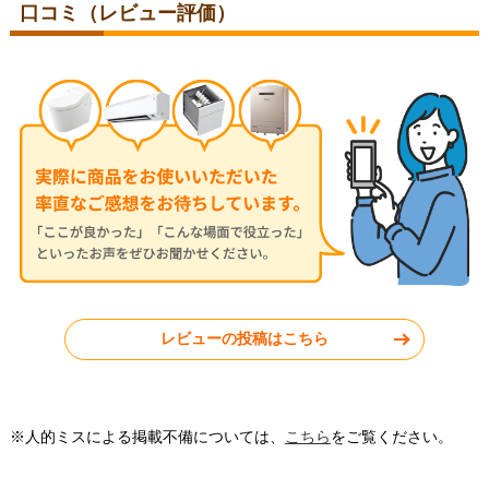
口コミ（レビュー評価）
福岡県糟屋郡
埼玉県さいたま市
2026年4月17日
2026年4月14日
TOTO 温水洗浄便座
TOTO 温水洗浄便座
TCF4744AK-SC1
TCF4714AM-NW1
東京都東村山市
福岡県福岡市
レビューの投稿はこちら
工事実績をもっと見る
※人的ミスによる掲載不備については、
こちら
をご覧ください。