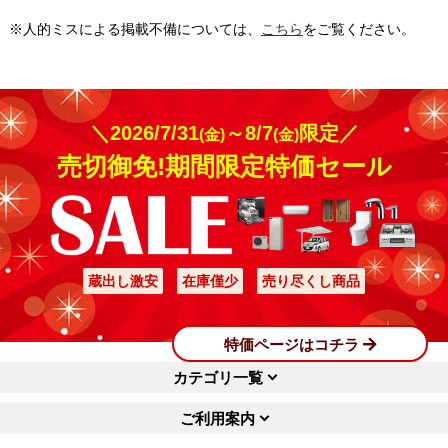
※人的ミスによる掲載不備については、
こちら
をご覧ください。
＼2026/7/31
～8/7
限定／
(金)
(金)
売切御免!期間限定特価セール
蔵出し激安
在庫僅少
売り尽くし商品
特価ページはコチラ
カテゴリ一覧
ご利用案内