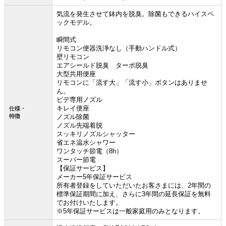
気流を発生させて鉢内を脱臭。除菌もできるハイスペ
ックモデル。
瞬間式
リモコン便器洗浄なし（手動ハンドル式）
壁リモコン
エアシールド脱臭 ターボ脱臭
大型共用便座
リモコンに「流す大」「流す小」ボタンはありませ
ん。
ビデ専用ノズル
キレイ便座
仕様・
特徴
ノズル除菌
ノズル先端着脱
スッキリノズルシャッター
省エネ温水シャワー
ワンタッチ節電（8h）
スーパー節電
【保証サービス】
メーカー5年保証サービス
所有者登録をしていただいたお客さまには、2年間の
標準保証期間に加え、さらに3年間の延長保証を無料
でお付けいたします。
※5年保証サービスは一般家庭用のみとなります。