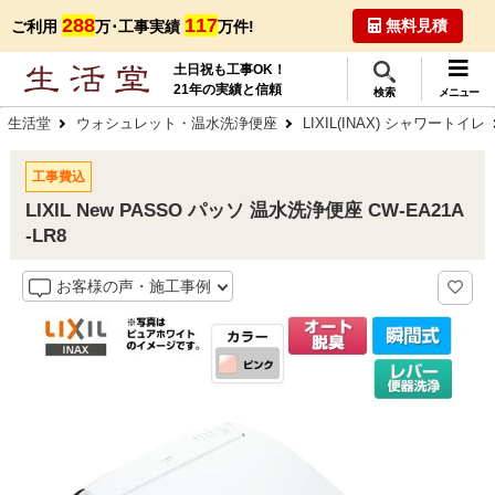
288
117
無料見積
ご利用
万･工事実績
万件!
土日祝も工事OK！
21年の実績と信頼
検索
メニュー
生活堂
ウォシュレット・温水洗浄便座
LIXIL(INAX) シャワートイレ
工事費込
LIXIL New PASSO パッソ 温水洗浄便座 CW-EA21A
-LR8
お客様の声・施工事例