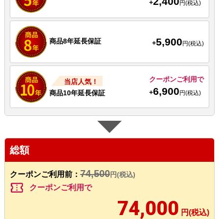
2,400
+
円(税込)
5,900
商品8年延長保証
+
円(税込)
クーポンご利用で
当店人気！
6,900
+
商品10年延長保証
円(税込)
総額
74,500
クーポンご利用前：
円(税込)
confirmation_number
クーポンご利用で
74,000
円(税込)