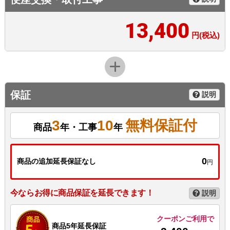
13,400
円(税込)
保証
説明
3
10
無料保証付
商品
年・工事
年
0
商品の追加延長保証なし
円
今ならお得に商品保証を延長できます！
説明
クーポンご利用で
商品5年延長保証