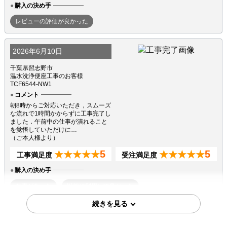
購入の決め手
レビューの評価が良かった
2026年6月10日
千葉県習志野市
温水洗浄便座工事のお客様
TCF6544-NW1
コメント
朝8時からご対応いただき，スムーズ
な流れで1時間かからずに工事完了し
ました．午前中の仕事が潰れること
を覚悟していただけに…
（ご本人様より）
5
5
★★★★★
★★★★★
工事満足度
受注満足度
購入の決め手
在庫があった
以前に利用して良かった
2026年6月6日