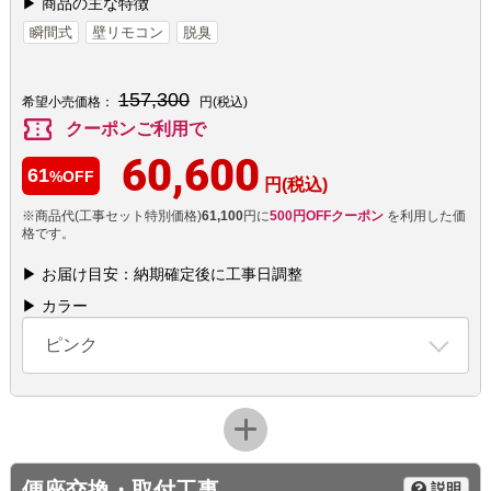
▶ 商品の主な特徴
瞬間式
壁リモコン
脱臭
157,300
希望小売価格：
円(税込)
confirmation_number
クーポンご利用で
60,600
61
%OFF
円(税込)
※商品代(工事セット特別価格)
61,100
円に
500円OFFクーポン
を利用した価
格です。
▶ お届け目安：納期確定後に工事日調整
▶ カラー
ピンク
便座交換・取付工事
説明