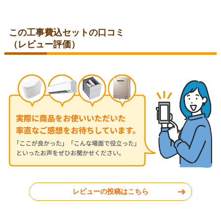
この工事費込セットの口コミ
（レビュー評価）
東京都練馬区
東京都練馬区
2026年3月26日
2026年3月13日
パナソニック 温水洗浄便座
パナソニック 温水洗浄便座 F-
CH952SPF
WASH-ST-S-WHI
埼玉県さいたま市
千葉県木更津市
レビューの投稿はこちら
工事実績をもっと見る