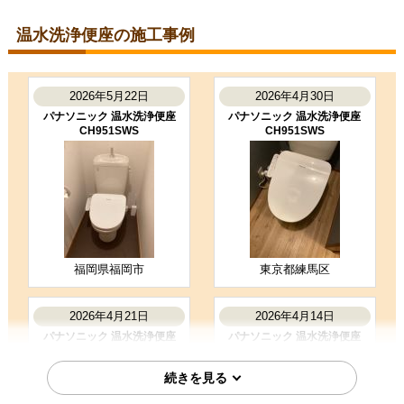
東京都江戸川区
温水洗浄便座工事のお客様
温水洗浄便座の施工事例
TCF4714AK-SC1
コメント
丁寧で迅速な対応で工事時間も予定
通り進んでよかった。
2026年5月22日
2026年4月30日
（ご本人様より）
パナソニック 温水洗浄便座
パナソニック 温水洗浄便座
CH951SWS
CH951SWS
5
4
★★★★★
★★★★☆
工事満足度
受注満足度
購入の決め手
商品選定がしやすかった
価格が安かった
工事に安心感を感じた
福岡県福岡市
東京都練馬区
お客様の声をもっと見る
2026年4月21日
2026年4月14日
パナソニック 温水洗浄便座
パナソニック 温水洗浄便座
CH931SPF
CH952SWS