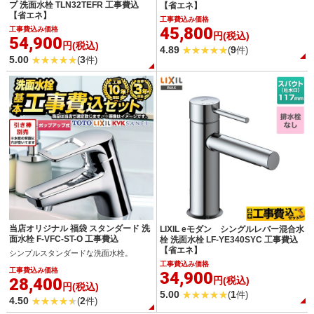
プ 洗面水栓 TLN32TEFR 工事費込
【省エネ】
【省エネ】
工事費込み価格
45,800
工事費込み価格
円(税込)
54,900
円(税込)
4.89
9
(
件)
5.00
3
(
件)
当店オリジナル 福袋 スタンダード 洗
LIXIL eモダン シングルレバー混合水
面水栓 F-VFC-ST-O 工事費込
栓 洗面水栓 LF-YE340SYC 工事費込
【省エネ】
シンプルスタンダードな洗面水栓。
工事費込み価格
工事費込み価格
34,900
28,400
円(税込)
円(税込)
5.00
1
(
件)
4.50
2
(
件)