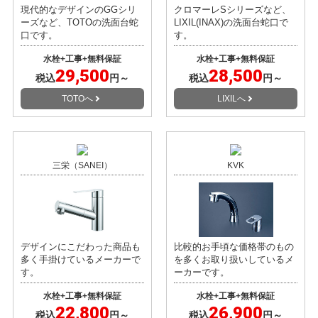
現代的なデザインのGGシリ
クロマーレSシリーズなど、
ーズなど、TOTOの洗面台蛇
LIXIL(INAX)の洗面台蛇口で
口です。
す。
水栓+工事+無料保証
水栓+工事+無料保証
29,500
28,500
税込
円～
税込
円～
TOTOへ
LIXILへ
三栄（SANEI）
KVK
デザインにこだわった商品も
比較的お手頃な価格帯のもの
多く手掛けているメーカーで
を多くお取り扱いしているメ
す。
ーカーです。
水栓+工事+無料保証
水栓+工事+無料保証
22,800
26,900
税込
円～
税込
円～