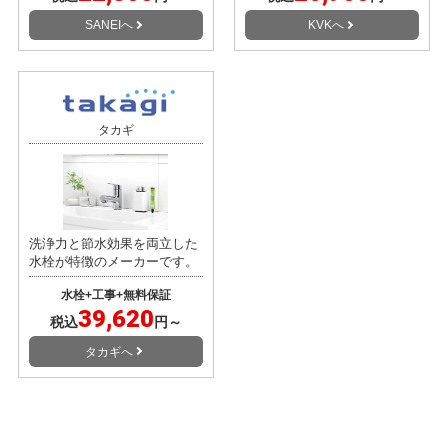
SANEIへ
KVKへ
タカギ
洗浄力と節水効果を両立した
水栓が特徴のメーカーです。
水栓+工事+無料保証
39,620
税込
円～
タカギへ