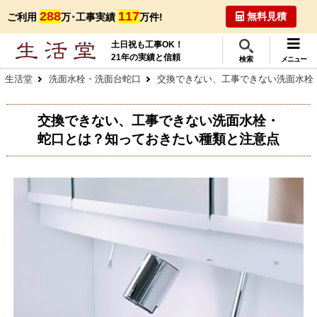
288
117
無料見積
ご利用
万･工事実績
万件!
土日祝も工事OK！
21年の実績と信頼
検索
メニュー
生活堂
洗面水栓・洗面台蛇口
交換できない、工事できない洗面水栓
交換できない、工事できない洗面水栓・
蛇口とは？知っておきたい種類と注意点