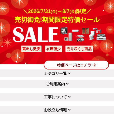
＼2026/7/31
～8/7
限定／
(金)
(金)
売切御免!期間限定特価セール
蔵出し激安
在庫僅少
売り尽くし商品
特価ページはコチラ
カテゴリ一覧
ご利用案内
工事について
お役立ち情報