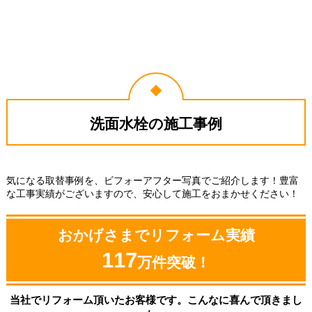
2026年1月24日
埼玉県さいたま市
洗面水栓工事のお客様
RLF-682Y
コメント
丁寧な説明があったので安心出来
た。
（ご本人様より）
4
4
洗面水栓の施工事例
★★★★☆
★★★★☆
工事満足度
受注満足度
購入の決め手
価格が安かった
問い合わせの対応が良かった
気になる取替事例を、ビフォーアフター写真でご紹介します！豊富
な工事実績がございますので、安心して施工をおまかせください！
お客様の声をもっと見る
おかげさまでリフォーム実績
117
万件突破！
当社でリフォーム頂いたお客様です。こんなに喜んで頂きまし