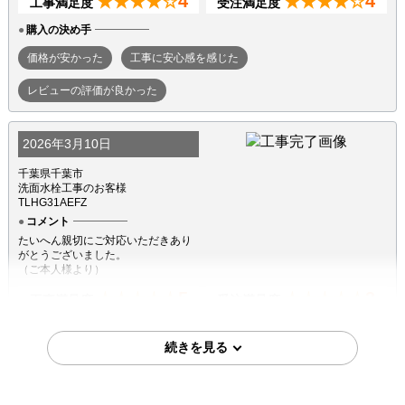
4
4
★★★★☆
★★★★☆
工事満足度
受注満足度
購入の決め手
価格が安かった
工事に安心感を感じた
レビューの評価が良かった
2026年3月10日
千葉県千葉市
洗面水栓工事のお客様
TLHG31AEFZ
コメント
たいへん親切にご対応いただきあり
がとうございました。
（ご本人様より）
5
3
★★★★★
★★★☆☆
工事満足度
受注満足度
購入の決め手
価格が安かった
工事に安心感を感じた