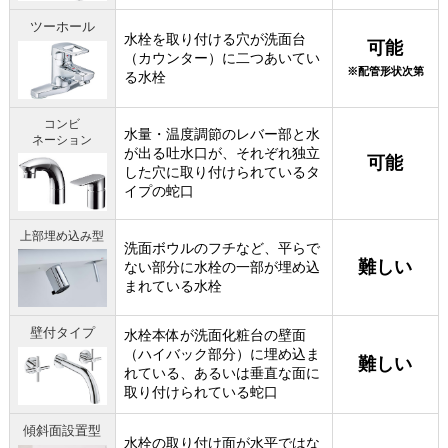
ツーホール
水栓を取り付ける穴が洗面台
可能
（カウンター）に二つあいてい
※配管形状次第
る水栓
コンビ
水量・温度調節のレバー部と水
ネーション
が出る吐水口が、それぞれ独立
可能
した穴に取り付けられているタ
イプの蛇口
上部埋め込み型
洗面ボウルのフチなど、平らで
難しい
ない部分に水栓の一部が埋め込
まれている水栓
壁付タイプ
水栓本体が洗面化粧台の壁面
（ハイバック部分）に埋め込ま
難しい
れている、あるいは垂直な面に
取り付けられている蛇口
傾斜面設置型
水栓の取り付け面が水平ではな