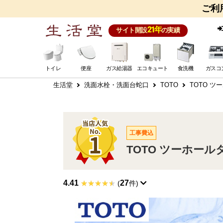
ご利
21年
サイト開設
の実績
トイレ
便座
ガス給湯器
エコキュート
食洗機
ガスコ
生活堂
洗面水栓・洗面台蛇口
TOTO
TOTO ツ
工事費込
TOTO ツーホール
4.41
27
(
件)