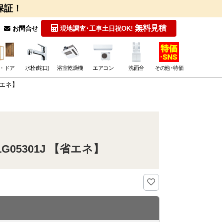
保証！
無料見積
お問合せ
現地調査･工事
土日祝OK!
・ドア
水栓(蛇口)
浴室乾燥機
エアコン
洗面台
その他･特価
省エネ】
05301J 【省エネ】