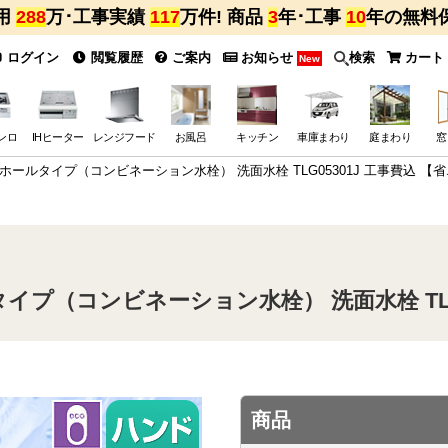
用
288
万･工事実績
117
万件! 商品
3
年･工事
10
年の無料
ログイン
閲覧履歴
ご案内
お知らせ
検索
カート
New
ンロ
IHヒーター
レンジフード
お風呂
キッチン
車庫まわり
庭まわり
窓
ーホールタイプ（コンビネーション水栓） 洗面水栓 TLG05301J 工事費込 【
タイプ（コンビネーション水栓） 洗面水栓 TLG
商品