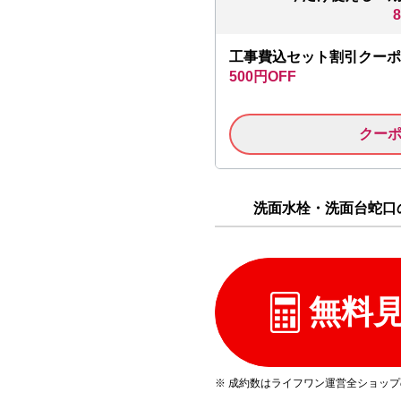
工事費込セット割引クーポ
500円OFF
クー
洗面水栓・洗面台蛇口の
無料
※ 成約数はライフワン運営全ショッ