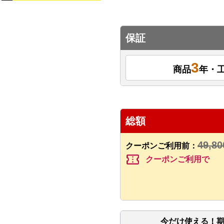
保証
3
商品
年・
総額
49,80
クーポンご利用前：
confirmation_number
クーポンご利用で
今だけ使える！