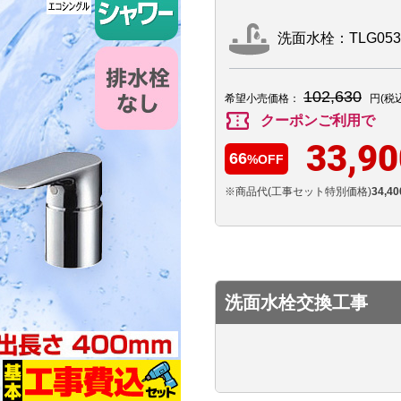
洗面水栓：TLG053
102,630
希望小売価格：
円(税
confirmation_number
クーポンご利用で
33,90
66
%OFF
※商品代(工事セット特別価格)
34,40
洗面水栓交換工事