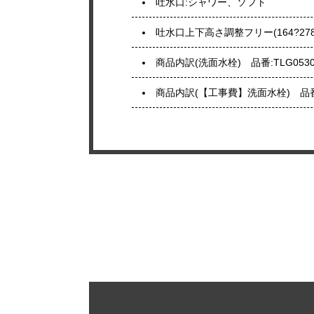
吐水口:シャワー、ソフト
吐水口上下高さ調整フリー(164?278
商品内訳(洗面水栓) 品番:TLG0530
商品内訳(【工事費】洗面水栓) 品番:C