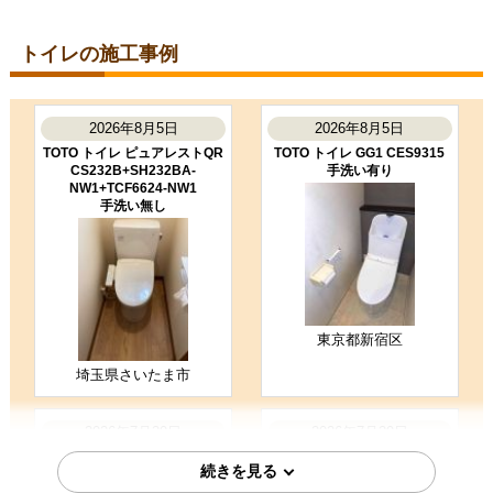
2026年7月18日
埼玉県越谷市
トイレの施工事例
トイレ工事のお客様
XCH1601WS
コメント
凄くスムーズに作業してくださり助
2026年8月5日
2026年8月5日
かりました。 取り付け前の説明や終
TOTO トイレ ピュアレストQR
TOTO トイレ GG1 CES9315
了してからの説明もわかりやすかっ
CS232B+SH232BA-
手洗い有り
たです。
NW1+TCF6624-NW1
（ご本人様より）
手洗い無し
5
4
★★★★★
★★★★☆
工事満足度
受注満足度
購入の決め手
サイトが見やすかった
価格が安かった
東京都新宿区
お客様の声をもっと見る
埼玉県さいたま市
2026年7月30日
2026年7月29日
TOTO トイレ CES9710-NW1
TOTO トイレ TSET-QR3AW-
WHI-0