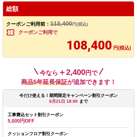
総額
113,400
クーポンご利用前：
円(税込)
confirmation_number
クーポンご利用で
108,400
円(税込)
＋2,400
今なら
円で
商品5年延長保証
が追加できます！
今だけ使える！期間限定キャンペーン割引クーポン
8月21日 18:00
まで
工事費込セット割引クーポン
5,000円OFF
クッションフロア割引クーポン