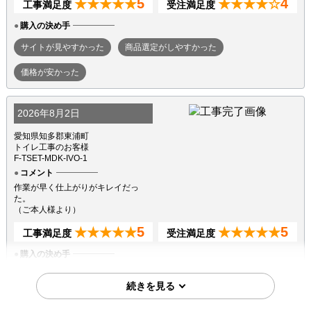
5
4
★★★★★
★★★★☆
工事満足度
受注満足度
購入の決め手
サイトが見やすかった
商品選定がしやすかった
価格が安かった
2026年8月2日
愛知県知多郡東浦町
トイレ工事のお客様
F-TSET-MDK-IVO-1
コメント
作業が早く仕上がりがキレイだっ
た。
（ご本人様より）
5
5
★★★★★
★★★★★
工事満足度
受注満足度
購入の決め手
商品選定がしやすかった
価格が安かった