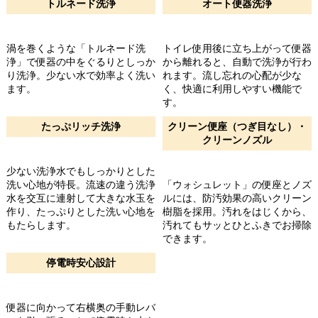
トルネード洗浄
オート便器洗浄
渦を巻くような「トルネード洗
トイレ使用後に立ち上がって便器
浄」で便器の中をぐるりとしっか
から離れると、自動で洗浄が行わ
り洗浄。少ない水で効率よく洗い
れます。流し忘れの心配が少な
ます。
く、快適に利用しやすい機能で
す。
たっぷリッチ洗浄
クリーン便座（つぎ目なし）・
クリーンノズル
少ない洗浄水でもしっかりとした
洗い心地が特長。流速の違う洗浄
「ウォシュレット」の便座とノズ
水を交互に連射して大きな水玉を
ルには、防汚効果の高いクリーン
作り、たっぷりとした洗い心地を
樹脂を採用。汚れをはじくから、
もたらします。
汚れてもサッとひとふきでお掃除
できます。
停電時安心設計
便器に向かって右横奥の手動レバ