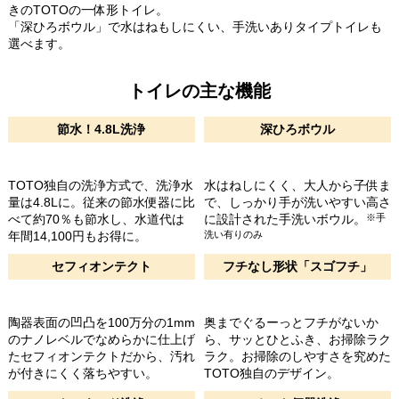
きのTOTOの一体形トイレ。
「深ひろボウル」で水はねもしにくい、手洗いありタイプトイレも
選べます。
トイレの主な機能
節水！4.8L洗浄
深ひろボウル
TOTO独自の洗浄方式で、洗浄水
水はねしにくく、大人から子供ま
量は4.8Lに。従来の節水便器に比
で、しっかり手が洗いやすい高さ
べて約70％も節水し、水道代は
に設計された手洗いボウル。
※手
年間14,100円もお得に。
洗い有りのみ
セフィオンテクト
フチなし形状「スゴフチ」
陶器表面の凹凸を100万分の1mm
奥までぐるーっとフチがないか
のナノレベルでなめらかに仕上げ
ら、サッとひとふき、お掃除ラク
たセフィオンテクトだから、汚れ
ラク。お掃除のしやすさを究めた
が付きにくく落ちやすい。
TOTO独自のデザイン。