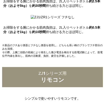
お掃除をする腕にかかる筋肉負担は、2L入りペットボトル
約2.5本
分（およそ5kg）
を
約30秒間
持ち続ける力とほぼ同じ。
お掃除をする腕にかかる筋肉負担は、2L入りペットボトル
約0.5本
分（およそ1kg）
を
約10秒間
持ち続ける力とほぼ同じ。
※新品のフチあり便器とフチなし便器を使用し、どちらも長い柄のブラシでフチ部分の
みを清掃。
その際、上腕二頭筋の収縮により発生した微少電流を検出する筋電試験によって、筋電
位平均値を算出し、筋肉の活動度、負担、疲労を評価しました。
ZJ1シリーズ用
リモコン
シンプルで使いやすいリモコンです。