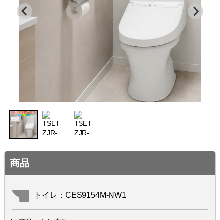
商品
トイレ：CES9154M-NW1