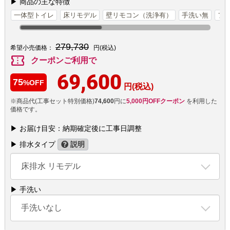
▶ 商品の主な特徴
一体型トイレ
床リモデル
壁リモコン（洗浄有）
手洗い無
フ
279,730
希望小売価格：
円(税込)
confirmation_number
クーポンご利用で
69,600
75
%OFF
円(税込)
※商品代(工事セット特別価格)
74,600
円に
5,000円OFFクーポン
を利用した
価格です。
▶ お届け目安：納期確定後に工事日調整
▶ 排水タイプ
説明
床排水 リモデル
▶ 手洗い
手洗いなし