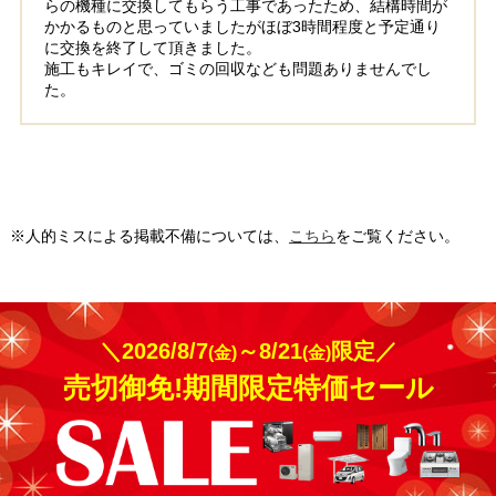
らの機種に交換してもらう工事であったため、結構時間が
かかるものと思っていましたがほぼ3時間程度と予定通り
に交換を終了して頂きました。
施工もキレイで、ゴミの回収なども問題ありませんでし
た。
※人的ミスによる掲載不備については、
こちら
をご覧ください。
＼2026/8/7
～8/21
限定／
(金)
(金)
売切御免!期間限定特価セール