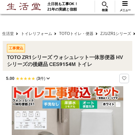
土日祝も工事OK！
288
117
無料見積
ご利用
万･工事実績
万件!
21年の実績と信頼
検索
メニュー
生活堂
トイレリフォーム
TOTOトイレ・便器
ZJ1/ZR1シリーズ
工事費込
TOTO ZR1シリーズ ウォシュレット一体形便器 HV
シリーズの後継品 CES9154M トイレ
5.00
3
(
件)