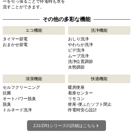
ーを引っ張ることで停電時も水を
流すことができます。
その他の多彩な機能
エコ機能
洗浄機能
タイマー節電
おしり洗浄
おまかせ節電
やわらか洗浄
ビデ洗浄
ムーブ洗浄
洗浄位置調節
水勢調節
清潔機能
快適機能
セルフクリーニング
暖房便座
抗菌
着座センター
オートパワー脱臭
リモコン
脱臭
便座･便ふたソフト閉止
トルネード洗浄
停電時安心設計
ZJ1/ZR1シリーズの詳細はこちら