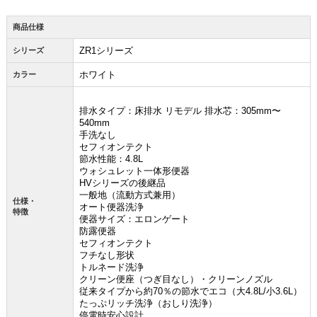
商品仕様
ZR1シリーズ
シリーズ
ホワイト
カラー
排水タイプ：床排水 リモデル 排水芯：305mm〜
540mm
手洗なし
セフィオンテクト
節水性能：4.8L
ウォシュレット一体形便器
HVシリーズの後継品
一般地（流動方式兼用）
仕様・
オート便器洗浄
特徴
便器サイズ：エロンゲート
防露便器
セフィオンテクト
フチなし形状
トルネード洗浄
クリーン便座（つぎ目なし）・クリーンノズル
従来タイプから約70％の節水でエコ（大4.8L/小3.6L）
たっぷリッチ洗浄（おしり洗浄）
停電時安心設計