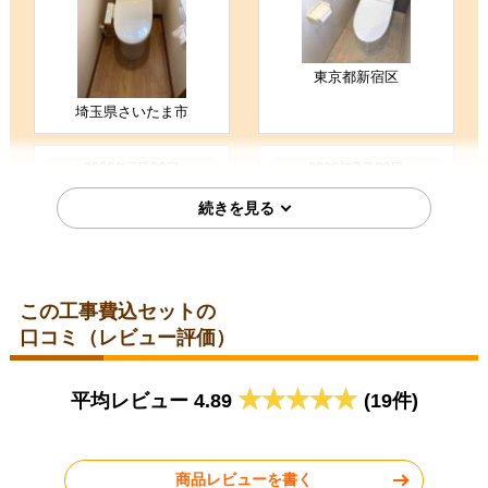
（ご本人様より）
5
5
★★★★★
★★★★★
工事満足度
受注満足度
東京都新宿区
購入の決め手
価格が安かった
工事に安心感を感じた
埼玉県さいたま市
以前に利用して良かった
2026年7月30日
2026年7月29日
TOTO トイレ CES9710-NW1
TOTO トイレ TSET-QR3AW-
WHI-0
お客様の声をもっと見る
この工事費込セットの
口コミ（レビュー評価）
愛知県名古屋市
東京都葛飾区
平均レビュー 4.89
(19件)
2026年7月28日
2026年7月27日
TOTO トイレ TSET-GG1-IVO-0
TOTO トイレ TSET-EX3AW-
WHI-0
商品レビューを書く