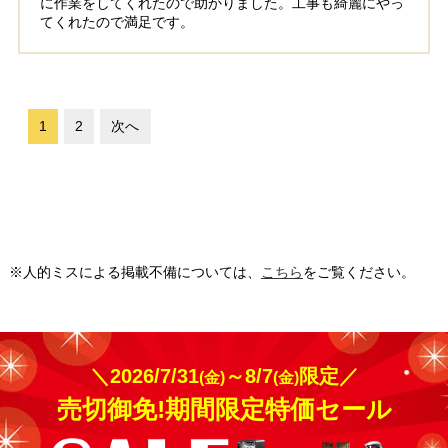
に作業をしてくれたので助かりました。工事も綺麗にやっ
てくれたので満足です。
1
2
次へ
※人的ミスによる掲載不備については、
こちら
をご覧ください。
＼2026/7/31
～8/7
限定／
(金)
(金)
売切御免!期間限定特価セール