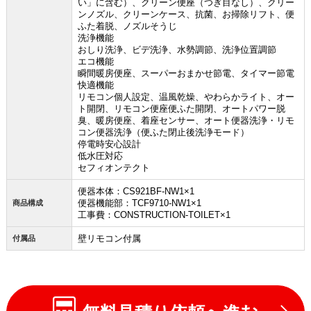
い」に含む）、クリーン便座（つぎ目なし）、クリー
ンノズル、クリーンケース、抗菌、お掃除リフト、便
ふた着脱、ノズルそうじ
洗浄機能
おしり洗浄、ビデ洗浄、水勢調節、洗浄位置調節
エコ機能
瞬間暖房便座、スーパーおまかせ節電、タイマー節電
快適機能
リモコン個人設定、温風乾燥、やわらかライト、オー
ト開閉、リモコン便座便ふた開閉、オートパワー脱
臭、暖房便座、着座センサー、オート便器洗浄・リモ
コン便器洗浄（便ふた閉止後洗浄モード）
停電時安心設計
低水圧対応
セフィオンテクト
便器本体：CS921BF-NW1×1
便器機能部：TCF9710-NW1×1
商品構成
工事費：CONSTRUCTION-TOILET×1
壁リモコン付属
付属品