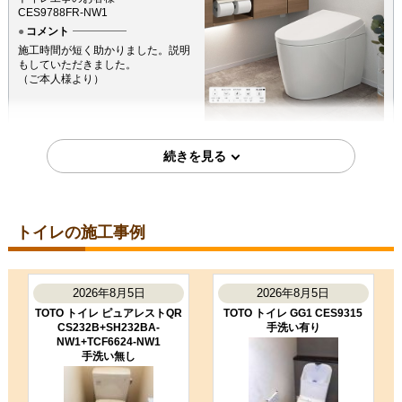
CES9788FR-NW1
コメント
施工時間が短く助かりました。説明
もしていただきました。
（ご本人様より）
5
4
★★★★★
★★★★☆
工事満足度
受注満足度
購入の決め手
商品選定がしやすかった
価格が安かった
トイレの施工事例
工事に安心感を感じた
2026年5月14日
2026年8月5日
2026年8月5日
TOTO トイレ ピュアレストQR
TOTO トイレ GG1 CES9315
千葉県我孫子市
CS232B+SH232BA-
手洗い有り
トイレ工事のお客様
NW1+TCF6624-NW1
CES9788FR-NW1
手洗い無し
コメント
ホースの位置など、こちらの要望に
沿って対応いただけたこと