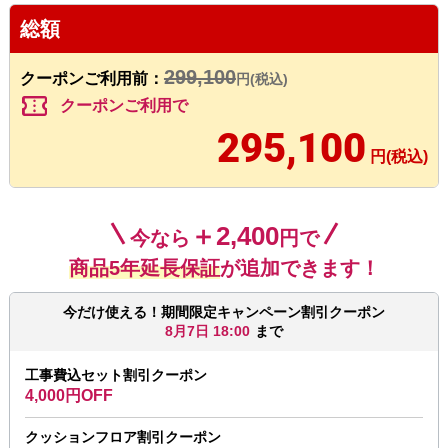
総額
299,100
クーポンご利用前：
円(税込)
confirmation_number
クーポンご利用で
295,100
円(税込)
＋2,400
今なら
円で
商品5年延長保証
が追加できます！
今だけ使える！期間限定キャンペーン割引クーポン
8月7日 18:00
まで
工事費込セット割引クーポン
4,000円OFF
クッションフロア割引クーポン