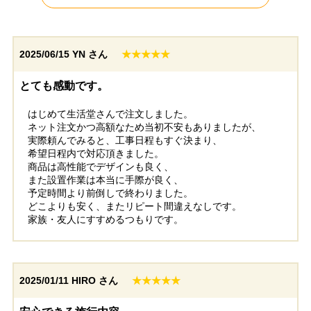
2025/06/15
YN さん
★★★★★
とても感動です。
神奈川県横浜市
東京都板橋区
はじめて生活堂さんで注文しました。
ネット注文かつ高額なため当初不安もありましたが、
工事実績をもっと見る
実際頼んでみると、工事日程もすぐ決まり、
希望日程内で対応頂きました。
商品は高性能でデザインも良く、
また設置作業は本当に手際が良く、
予定時間より前倒しで終わりました。
どこよりも安く、またリピート間違えなしです。
家族・友人にすすめるつもりです。
2025/01/11
HIRO さん
★★★★★