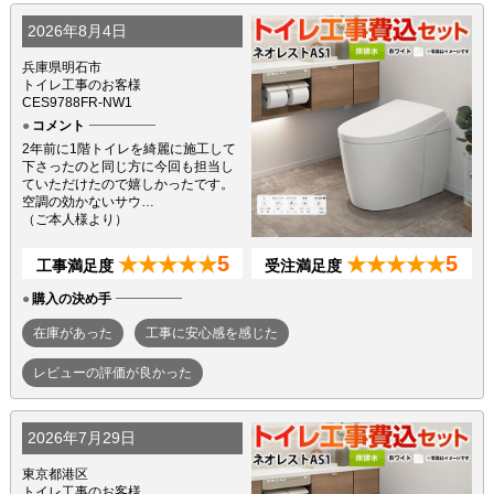
2026年8月4日
兵庫県明石市
トイレ工事のお客様
CES9788FR-NW1
コメント
2年前に1階トイレを綺麗に施工して
下さったのと同じ方に今回も担当し
ていただけたので嬉しかったです。
空調の効かないサウ…
（ご本人様より）
5
5
★★★★★
★★★★★
工事満足度
受注満足度
購入の決め手
在庫があった
工事に安心感を感じた
レビューの評価が良かった
2026年7月29日
東京都港区
トイレ工事のお客様