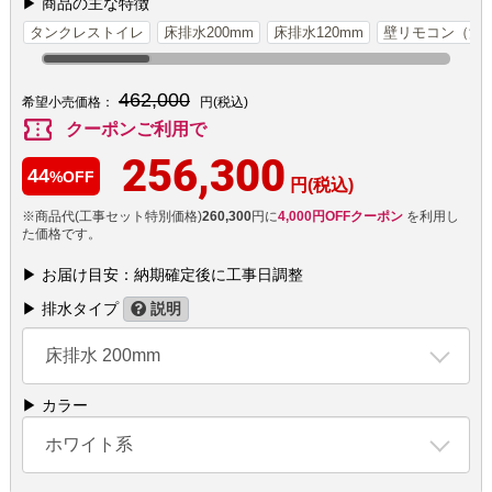
▶ 商品の主な特徴
タンクレストイレ
床排水200mm
床排水120mm
壁リモコン（洗
462,000
希望小売価格：
円(税込)
confirmation_number
クーポンご利用で
256,300
44
%OFF
円(税込)
※商品代(工事セット特別価格)
260,300
円に
4,000円OFFクーポン
を利用し
た価格です。
▶ お届け目安：納期確定後に工事日調整
▶ 排水タイプ
説明
床排水 200mm
▶ カラー
ホワイト系