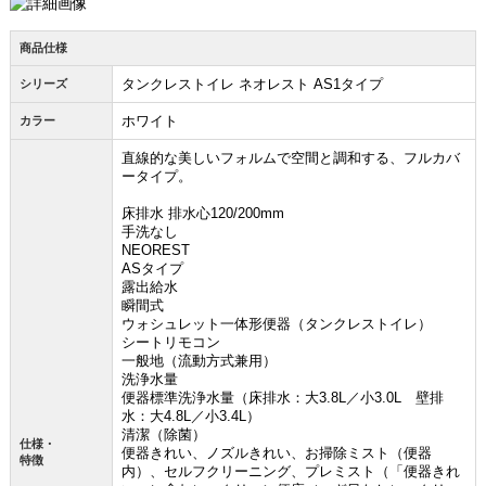
商品仕様
タンクレストイレ ネオレスト AS1タイプ
シリーズ
ホワイト
カラー
直線的な美しいフォルムで空間と調和する、フルカバ
ータイプ。
床排水 排水心120/200mm
手洗なし
NEOREST
ASタイプ
露出給水
瞬間式
ウォシュレット一体形便器（タンクレストイレ）
シートリモコン
一般地（流動方式兼用）
洗浄水量
便器標準洗浄水量（床排水：大3.8L／小3.0L 壁排
水：大4.8L／小3.4L）
清潔（除菌）
仕様・
便器きれい、ノズルきれい、お掃除ミスト（便器
特徴
内）、セルフクリーニング、プレミスト（「便器きれ