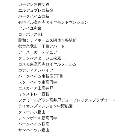
ガーデン阿佐ケ谷
エルデュプレ西荻窪
パークハイム西荻
有恒ビル高円寺ダイヤモンドマンション
ソレイユ和泉
コーポラスK1
藤和シティホームズ阿佐ヶ谷駅前
都営久我山一丁目アパート
アース・ガーディニア
グランべスタージュ松庵
コスモ東高円寺ロイヤルフォルム
カナディアンハイツ
パークハイム南荻窪3丁目
スターハイツ東高円寺
エスカイア上高井戸
ミンストレー西荻
ファミールグラン高井戸デュープレックスプラザコート
ライオンズマンション中野桃園
クレール八幡山
シャンボール新高円寺
パークハイム荻窪
サンハイツ八幡山