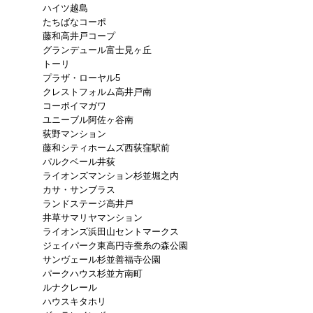
ハイツ越島
たちばなコーポ
藤和高井戸コープ
グランデュール富士見ヶ丘
トーリ
プラザ・ローヤル5
クレストフォルム高井戸南
コーポイマガワ
ユニーブル阿佐ヶ谷南
荻野マンション
藤和シティホームズ西荻窪駅前
パルクベール井荻
ライオンズマンション杉並堀之内
カサ・サンブラス
ランドステージ高井戸
井草サマリヤマンション
ライオンズ浜田山セントマークス
ジェイパーク東高円寺蚕糸の森公園
サンヴェール杉並善福寺公園
パークハウス杉並方南町
ルナクレール
ハウスキタホリ