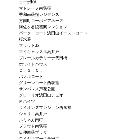
コーポKA
マドレーヌ南荻窪
秀和南荻窪レジデンス
方南町コーポビアネーズ
阿佐ヶ谷陵雲閣マンション
パーク・コート浜田山イーストコート
桜水荘
フラットJ2
マイキャッスル高井戸
プレールカテリーナ代田橋
ホワイトハウス
Ｏ．Ｇ．Ｃ．
パメルコート
グリーンコート西荻窪
サンパレス芦花公園
グローリオ浜田山デュオ
Ｍハイツ
ライオンズマンション西永福
シャリエ高井戸
ルミネ方南町
プラウド南荻窪
日伸西荻プラザ
ロイヤルアーク高円寺