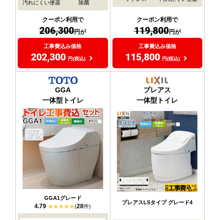
汚れにくい便器
除菌
クーポン利用で
クーポン利用で
119,800
206,300
円が
円が
工事費込み価格
工事費込み価格
115,800
202,300
円(税込)
円(税込)
GGA
プレアス
一体型トイレ
一体型トイレ
GGA1グレード
プレアスLSタイプ グレード4
4.79
28
(
件)