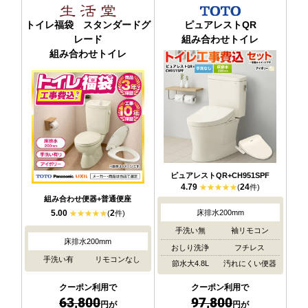
トイレ福袋 スタンダードグ
ピュアレストQR
レード
組み合わせトイレ
組み合わせトイレ
ピュアレストQR+CH951SPF
4.79
24
(
件)
組み合わせ便器+普通便座
5.00
2
床排水200mm
(
件)
手洗い無
袖リモコン
床排水200mm
おしり洗浄
フチレス
手洗い有
リモコンなし
節水大4.8L
汚れにくい便器
クーポン利用で
クーポン利用で
63,800
97,800
円が
円が