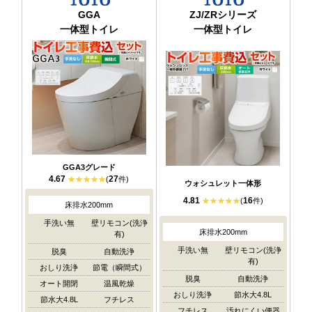
GGA
ZJ/ZRシリーズ
一体型トイレ
一体型トイレ
GGA3グレード
4.67
27
(
件)
ウォシュレット一体形
4.81
16
(
件)
床排水200mm
手洗い無
壁リモコン(洗浄
床排水200mm
有)
手洗い無
壁リモコン(洗浄
脱臭
自動洗浄
有)
おしり洗浄
節電（瞬間式）
脱臭
自動洗浄
オート開閉
温風乾燥
おしり洗浄
節水大4.8L
節水大4.8L
フチレス
フチレス
汚れにくい便器