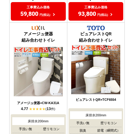
工事費込み価格
工事費込み価格
59,800
93,800
円(税込)
円(税込)
アメージュ便器
ピュアレストQR
組み合わせトイレ
組み合わせトイレ
ピュアレストQR+TCF6554
アメージュ便器+CW-KA31A
4.77
13
(
件)
床排水200mm
床排水200mm
手洗い無
壁リモコン
手洗い無
壁リモコン
脱臭
節電（瞬間式）