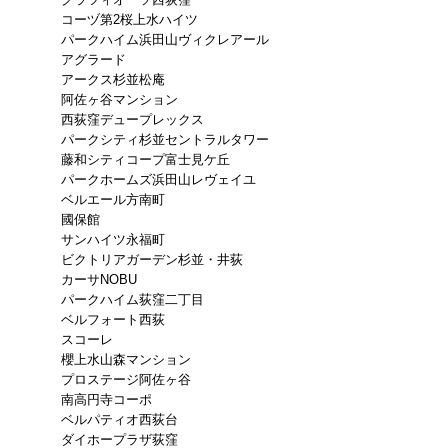
グラツィオーソ西荻窪
コーヅ第2桜上水ハイツ
パークハイム浜田山ヴィクレアール
アグラード
アークス杉並松庵
阿佐ヶ谷マンション
西荻窪デュープレックス
パークシティ杉並セントラルタワー
藤和シティコープ富士見ケ丘
パークホームズ浜田山レヴェイユ
ベルエール方南町
國保館
サンハイツ永福町
ビクトリアガーデン杉並・井荻
カーサNOBU
パークハイム荻窪二丁目
ベルフォート西荻
スコーレ
櫻上水山森マンション
プロステージ阿佐ヶ谷
南高円寺コーポ
ベルパティオ西荻台
ダイホープラザ荻窪