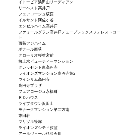
イトーピア浜田山リーディアン
リーベスト高井戸
フェアロージュ荻窪
イルサント阿佐ヶ谷
エンゼルハイム高井戸
ファミールグラン高井戸デュープレックスフォレストコー
ト
西荻フジハイム
ボナール西荻
グローリオ杉並宮前
桜上水ビューティーマンション
クレッセント東高円寺
ライオンズマンション高円寺第2
ウインサム高円寺
高円寺プラザ
フェアロージュ永福町
ＲＯハウス
ライブタウン浜田山
モナークマンション第二方南
東田荘
マリソル笹塚
ライオンズシティ荻窪
アールヴェール杉並今川