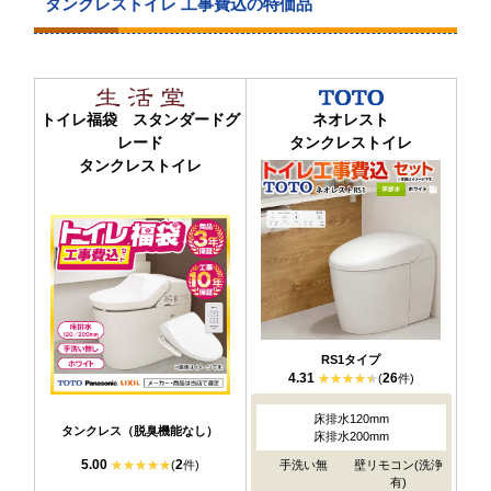
タンクレストイレ 工事費込の特価品
トイレ福袋 スタンダードグ
ネオレスト
レード
タンクレストイレ
タンクレストイレ
RS1タイプ
4.31
26
(
件)
床排水120mm
タンクレス（脱臭機能なし）
床排水200mm
5.00
2
(
件)
手洗い無
壁リモコン(洗浄
有)