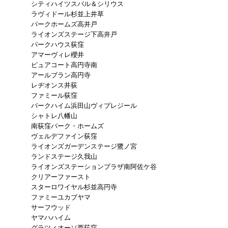
シティハイツスバル＆シリウス
ラヴィドール杉並上井草
パークホームズ高井戸
ライオンズステージ下高井戸
パークハウス荻窪
アマーヴィレ櫻井
ピュアコート高円寺南
アールブラン高円寺
レヂオンス井荻
ファミール荻窪
パークハイム浜田山ヴィプレジール
シャトレ八幡山
南荻窪パーク・ホームズ
ヴェルデファイン荻窪
ライオンズガーデンステージ鷺ノ宮
ランドステージ久我山
ライオンズステーションプラザ南阿佐ケ谷
クリアーファースト
スターロワイヤル杉並高円寺
ファミーユカブヤマ
サーフウッド
ヤマハハイム