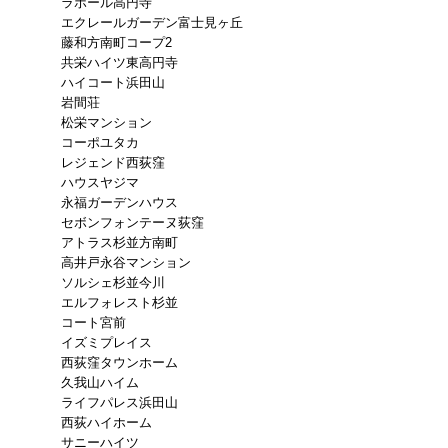
ラポール高円寺
エクレールガーデン富士見ヶ丘
藤和方南町コープ2
共栄ハイツ東高円寺
ハイコート浜田山
岩間荘
松栄マンション
コーポユタカ
レジェンド西荻窪
ハウスヤジマ
永福ガーデンハウス
セボンフォンテーヌ荻窪
アトラス杉並方南町
高井戸永谷マンション
ソルシェ杉並今川
エルフォレスト杉並
コート宮前
イズミプレイス
西荻窪タウンホーム
久我山ハイム
ライフパレス浜田山
西荻ハイホーム
サニーハイツ