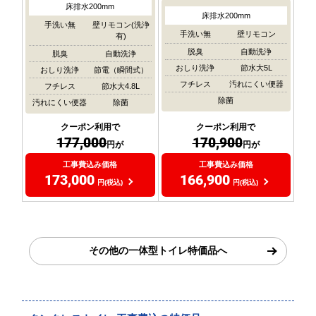
床排水200mm
床排水200mm
手洗い無
壁リモコン(洗浄
手洗い無
壁リモコン
有)
脱臭
自動洗浄
脱臭
自動洗浄
おしり洗浄
節水大5L
おしり洗浄
節電（瞬間式）
フチレス
汚れにくい便器
フチレス
節水大4.8L
除菌
汚れにくい便器
除菌
クーポン利用で
クーポン利用で
177,000
170,900
円が
円が
工事費込み価格
工事費込み価格
173,000
166,900
円(税込)
円(税込)
その他の一体型トイレ特価品へ