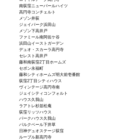
南荻窪ニューパールハイツ
高円寺コンチェルト
メゾン井荻
ジェイパーク浜田山
メゾン下高井戸
ファミール南阿佐ケ谷
浜田山イーストガーデン
デュオ・スカーラ高円寺
セレスト高井戸
藤和南荻窪2丁目ホームズ
セボン永福町
藤和シティホームズ明大前壱番館
荻窪2丁目シティハウス
ヴィンテージ高円寺南
ジェイシティコンフォルト
ハウス久我山
ラアトレ杉並松庵
荻窪リッツハウス
パークハウス久我山
パルクベール下井草
日神デュオステージ荻窪
ルーブル新高円寺