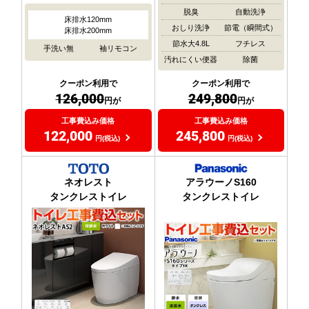
脱臭
自動洗浄
床排水120mm
おしり洗浄
節電（瞬間式）
床排水200mm
節水大4.8L
フチレス
手洗い無
袖リモコン
汚れにくい便器
除菌
クーポン利用で
クーポン利用で
126,000
249,800
円が
円が
工事費込み価格
工事費込み価格
122,000
245,800
円(税込)
円(税込)
ネオレスト
アラウーノS160
タンクレストイレ
タンクレストイレ