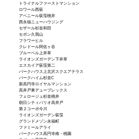
トライナルファーストマンション
ロワール西荻
アベニール荻窪桃井
西永福ニューハウジング
セザール杉並和田
セボン久我山
フラワーヒル
クレドール阿佐ヶ谷
ブルーベル上井草
ライオンズガーデン下井草
エスカイア荻窪第二
パークハウス上北沢スクエアテラス
パークハイム杉並C
新高円寺ロイヤルマンション
高井戸東デュープレックス
フェロージュ杉並桃井
朝日シティパリオ高井戸
第２コーポ今川
ライオンズガーデン荻窪
グランドメゾン永福町
ファミールアライ
パークハウス高円寺南・桃園