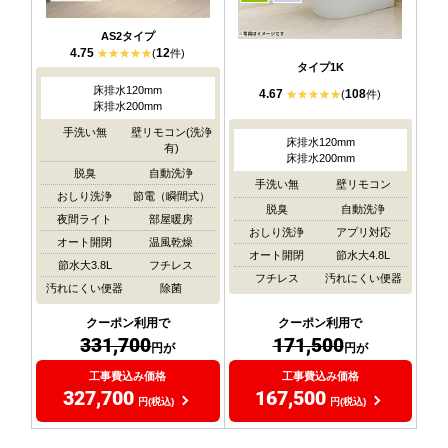
AS2タイプ
4.75
12
(
件)
タイプ1K
床排水120mm
4.67
108
(
件)
床排水200mm
手洗い無
壁リモコン(洗浄
床排水120mm
有)
床排水200mm
脱臭
自動洗浄
手洗い無
壁リモコン
おしり洗浄
節電（瞬間式）
脱臭
自動洗浄
夜間ライト
部屋暖房
おしり洗浄
アプリ対応
オート開閉
温風乾燥
オート開閉
節水大4.8L
節水大3.8L
フチレス
フチレス
汚れにくい便器
汚れにくい便器
除菌
クーポン利用で
クーポン利用で
171,500
331,700
円が
円が
工事費込み価格
工事費込み価格
167,500
327,700
円(税込)
円(税込)