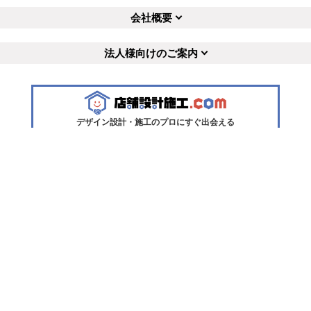
会社概要
法人様向けのご案内
デザイン設計・施工のプロにすぐ出会える
無料
マッチングサイト
※プライバシー保護のためSSL暗
号化通信を採用(導入)しています
ので、お客様の情報の送信は安全
に行っていただけます。