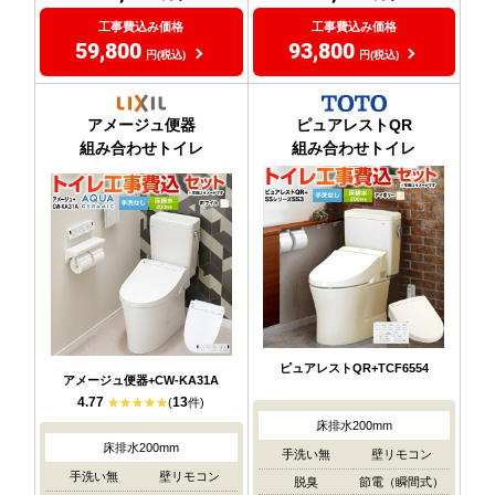
工事費込み価格
工事費込み価格
59,800
93,800
円(税込)
円(税込)
アメージュ便器
ピュアレストQR
組み合わせトイレ
組み合わせトイレ
ピュアレストQR+TCF6554
アメージュ便器+CW-KA31A
4.77
13
(
件)
床排水200mm
床排水200mm
手洗い無
壁リモコン
手洗い無
壁リモコン
脱臭
節電（瞬間式）