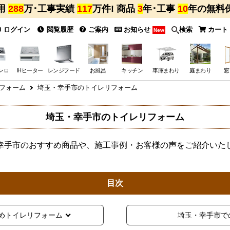
用
288
万･工事実績
117
万件! 商品
3
年･工事
10
年の無料
ログイン
閲覧履歴
ご案内
お知らせ
検索
カート
New
ンロ
IHヒーター
レンジフード
お風呂
キッチン
車庫まわり
庭まわり
窓
フォーム
埼玉・幸手市のトイレリフォーム
埼玉・幸手市のトイレリフォーム
幸手市のおすすめ商品や、施工事例・お客様の声をご紹介いた
目次
めトイレリフォーム
埼玉・幸手市で