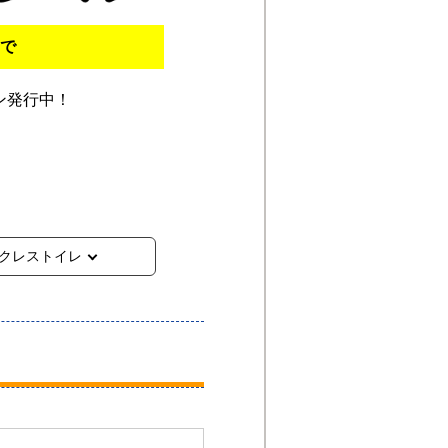
まで
ン発行中！
クレストイレ