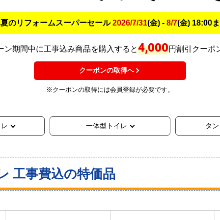
真夏のリフォームスーパーセール
2026/7/31
(金) -
8/7
(金) 18:00
4,000
ーン期間中に工事込み商品を購入すると
円割引クーポ
クーポンの取得へ
※クーポンの取得には会員登録が必要です。
イレ
一体型トイレ
タン
レ 工事費込の特価品