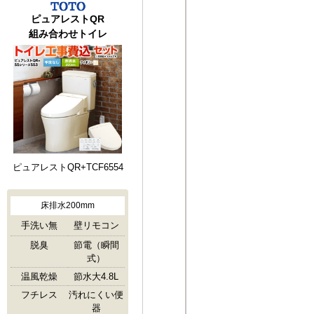
ピュアレストQR
組み合わせトイレ
ピュアレストQR+TCF6554
床排水200mm
手洗い無
壁リモコン
脱臭
節電（瞬間
式）
温風乾燥
節水大4.8L
フチレス
汚れにくい便
器