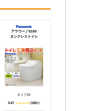
アラウーノS160
タンクレストイレ
タイプ1K
4.67
108
(
件)