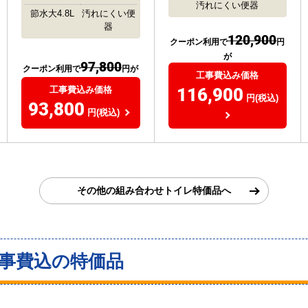
汚れにくい便器
節水大4.8L
汚れにくい便
器
120,900
クーポン利用で
円
が
97,800
クーポン利用で
円が
工事費込み価格
116,900
工事費込み価格
円(税込)
93,800
円(税込)
その他の組み合わせトイレ特価品へ
工事費込の特価品