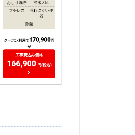
おしり洗浄
節水大5L
フチレス
汚れにくい便
器
除菌
170,900
クーポン利用で
円
が
工事費込み価格
166,900
円(税込)