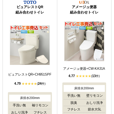
ピュアレストQR
アメージュ便器
組み合わせトイレ
組み合わせトイレ
アメージュ便器+CW-KA31A
ピュアレストQR+CH951SPF
4.77
13
(
件)
4.79
24
(
件)
床排水200mm
手洗い無
壁リモコン
床排水200mm
脱臭
おしり洗浄
手洗い無
袖リモコン
フチレス
節水大5L
おしり洗浄
フチレス