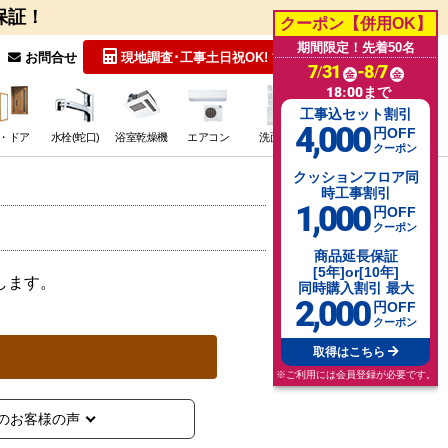
保証！
クーポン【併用OK】
期間限定！先着50名
無料見積
お問合せ
現地調査･工事
土日祝OK!
7/31
-8/7
金
金
18:00まで
工事込セット割引
4,000
円OFF
・ドア
水栓(蛇口)
浴室乾燥機
エアコン
洗面台
その他･特価
クーポン
クッションフロア
同
時工事割引
1,000
円OFF
クーポン
商品延長保証
[5年]or[10年]
します。
同時購入割引 最大
2,000
円OFF
クーポン
取得はこちら
※ご利用には会員登録が必要です。
のお客様の声