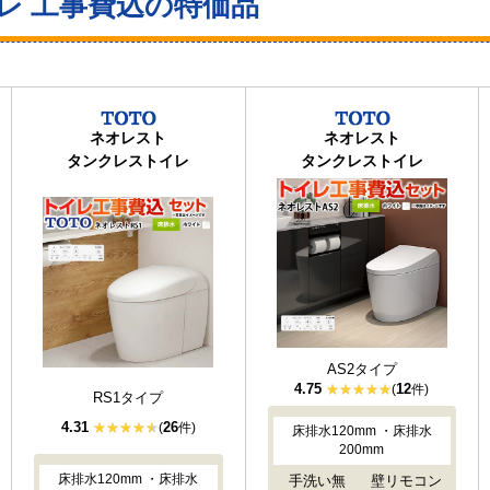
レ 工事費込の特価品
ネオレスト
ネオレスト
タンクレストイレ
タンクレストイレ
AS2タイプ
4.75
12
(
件)
RS1タイプ
4.31
26
(
件)
床排水120mm ・床排水
200mm
床排水120mm ・床排水
手洗い無
壁リモコン