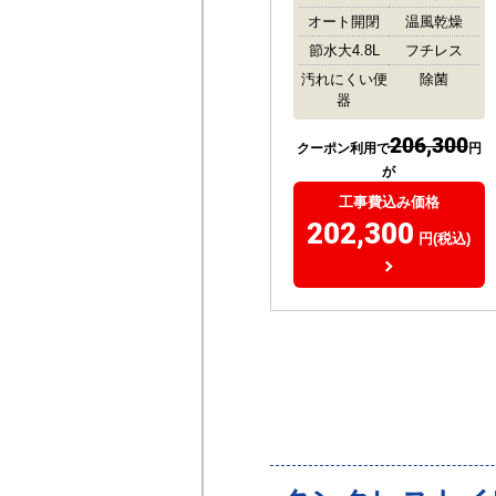
オート開閉
温風乾燥
節水大4.8L
フチレス
汚れにくい便
除菌
器
206,300
クーポン利用で
円
が
工事費込み価格
202,300
円(税込)