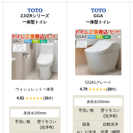
ZJ/ZRシリーズ
GGA
一体型トイレ
一体型トイレ
GGA1グレード
ウォシュレット一体形
4.79
28
(
件)
4.81
16
(
件)
床排水200mm
手洗い無
壁リモコン
床排水200mm
(洗浄有)
手洗い無
壁リモコン
脱臭
自動洗浄
(洗浄有)
おしり洗浄
節電（瞬間