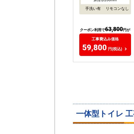
床排水200mm
手洗い有
リモコンなし
63,800
クーポン利用で
円が
工事費込み価格
59,800
円(税込)
一体型トイレ 