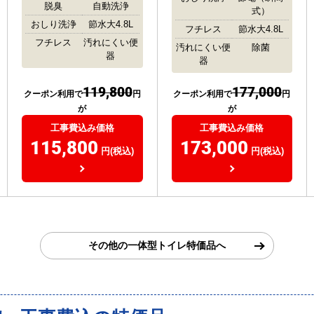
脱臭
自動洗浄
式）
おしり洗浄
節水大4.8L
フチレス
節水大4.8L
フチレス
汚れにくい便
汚れにくい便
除菌
器
器
119,800
177,000
クーポン利用で
円
クーポン利用で
円
が
が
工事費込み価格
工事費込み価格
115,800
173,000
円(税込)
円(税込)
その他の一体型トイレ特価品へ