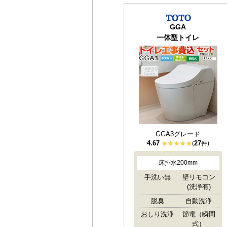
GGA
一体型トイレ
GGA3グレード
4.67
27
(
件)
床排水200mm
手洗い無
壁リモコン
(洗浄有)
脱臭
自動洗浄
おしり洗浄
節電（瞬間
式）