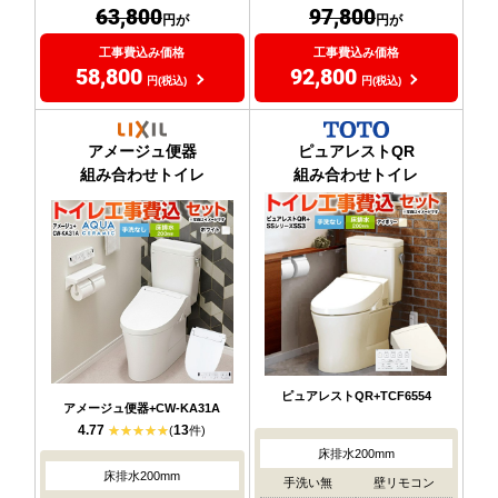
63,800
97,800
円が
円が
工事費込み価格
工事費込み価格
58,800
92,800
円(税込)
円(税込)
アメージュ便器
ピュアレストQR
組み合わせトイレ
組み合わせトイレ
ピュアレストQR+TCF6554
アメージュ便器+CW-KA31A
4.77
13
(
件)
床排水200mm
床排水200mm
手洗い無
壁リモコン