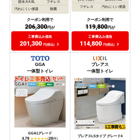
節水大4.8L
フチレス
フチレス
汚れにくい便器
汚れにくい便器
除菌
クーポン利用で
クーポン利用で
119,800
206,300
円が
円が
工事費込み価格
工事費込み価格
114,800
201,300
円(税込)
円(税込)
GGA
プレアス
一体型トイレ
一体型トイレ
GGA1グレード
プレアスLSタイプ グレード4
4.79
28
(
件)