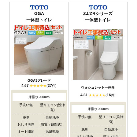
GGA
ZJ/ZRシリーズ
一体型トイレ
一体型トイレ
GGA3グレード
4.67
27
(
件)
ウォシュレット一体形
4.81
16
(
件)
床排水200mm
手洗い無
壁リモコン(洗浄
床排水200mm
有)
手洗い無
壁リモコン(洗浄
脱臭
自動洗浄
有)
おしり洗浄
節電（瞬間式）
脱臭
自動洗浄
オート開閉
温風乾燥
おしり洗浄
節水大4.8L