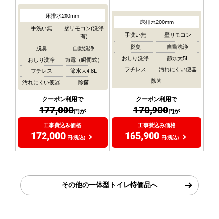
床排水200mm
床排水200mm
手洗い無
壁リモコン(洗浄
手洗い無
壁リモコン
有)
脱臭
自動洗浄
脱臭
自動洗浄
おしり洗浄
節水大5L
おしり洗浄
節電（瞬間式）
フチレス
汚れにくい便器
フチレス
節水大4.8L
除菌
汚れにくい便器
除菌
クーポン利用で
クーポン利用で
177,000
170,900
円が
円が
工事費込み価格
工事費込み価格
172,000
165,900
円(税込)
円(税込)
その他の一体型トイレ特価品へ