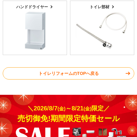
ハンドドライヤー
トイレ部材
トイレリフォームのTOPへ戻る
＼2026/8/7
～8/21
限定／
(金)
(金)
売切御免!期間限定特価セール