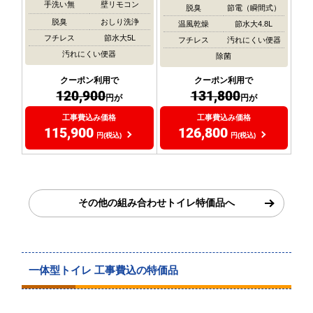
手洗い無
壁リモコン
脱臭
節電（瞬間式）
脱臭
おしり洗浄
温風乾燥
節水大4.8L
フチレス
節水大5L
フチレス
汚れにくい便器
汚れにくい便器
除菌
クーポン利用で
クーポン利用で
120,900
131,800
円が
円が
工事費込み価格
工事費込み価格
115,900
126,800
円(税込)
円(税込)
その他の組み合わせトイレ特価品へ
一体型トイレ 工事費込の特価品