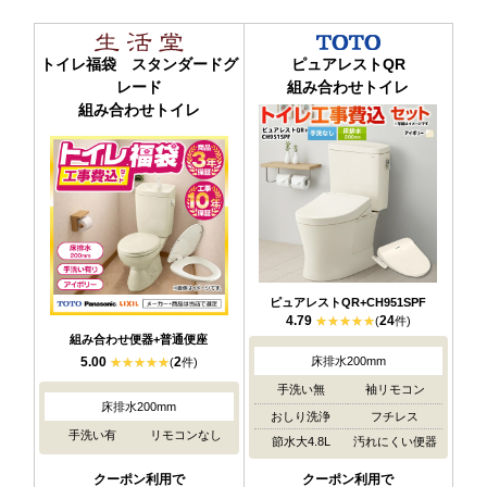
トイレ福袋 スタンダードグ
ピュアレストQR
レード
組み合わせトイレ
組み合わせトイレ
ピュアレストQR+CH951SPF
4.79
24
(
件)
組み合わせ便器+普通便座
5.00
2
床排水200mm
(
件)
手洗い無
袖リモコン
床排水200mm
おしり洗浄
フチレス
手洗い有
リモコンなし
節水大4.8L
汚れにくい便器
クーポン利用で
クーポン利用で