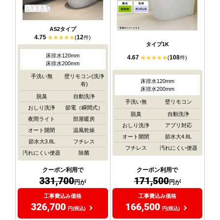
AS2タイプ
4.75
12
(
件)
タイプ1K
床排水120mm
4.67
108
(
件)
床排水200mm
手洗い無
壁リモコン(洗浄
床排水120mm
有)
床排水200mm
脱臭
自動洗浄
手洗い無
壁リモコン
おしり洗浄
節電（瞬間式）
脱臭
自動洗浄
夜間ライト
部屋暖房
おしり洗浄
アプリ対応
オート開閉
温風乾燥
オート開閉
節水大4.8L
節水大3.8L
フチレス
フチレス
汚れにくい便器
汚れにくい便器
除菌
クーポン利用で
クーポン利用で
171,500
331,700
円が
円が
工事費込み価格
工事費込み価格
166,500
326,700
円(税込)
円(税込)