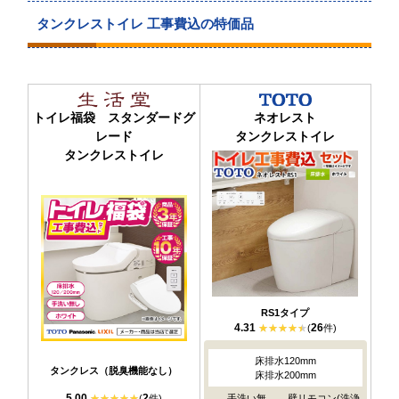
タンクレストイレ 工事費込の特価品
トイレ福袋 スタンダードグ
ネオレスト
レード
タンクレストイレ
タンクレストイレ
RS1タイプ
4.31
26
(
件)
床排水120mm
タンクレス（脱臭機能なし）
床排水200mm
5.00
2
(
件)
手洗い無
壁リモコン(洗浄