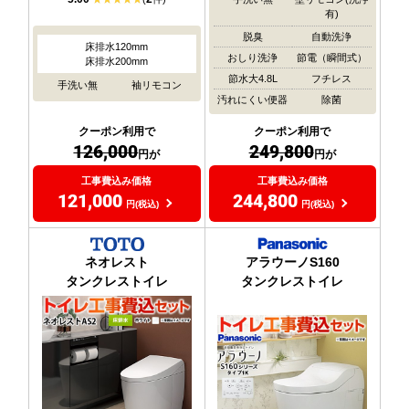
有)
脱臭
自動洗浄
床排水120mm
おしり洗浄
節電（瞬間式）
床排水200mm
節水大4.8L
フチレス
手洗い無
袖リモコン
汚れにくい便器
除菌
クーポン利用で
クーポン利用で
126,000
249,800
円が
円が
工事費込み価格
工事費込み価格
121,000
244,800
円(税込)
円(税込)
ネオレスト
アラウーノS160
タンクレストイレ
タンクレストイレ