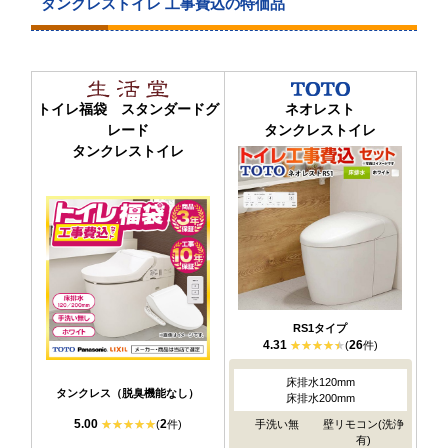
タンクレストイレ 工事費込の特価品
トイレ福袋 スタンダードグ
ネオレスト
レード
タンクレストイレ
タンクレストイレ
RS1タイプ
4.31
26
(
件)
床排水120mm
タンクレス（脱臭機能なし）
床排水200mm
5.00
2
(
件)
手洗い無
壁リモコン(洗浄
有)