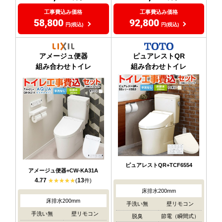
工事費込み価格
工事費込み価格
58,800
92,800
円(税込)
円(税込)
アメージュ便器
ピュアレストQR
組み合わせトイレ
組み合わせトイレ
ピュアレストQR+TCF6554
アメージュ便器+CW-KA31A
4.77
13
(
件)
床排水200mm
床排水200mm
手洗い無
壁リモコン
手洗い無
壁リモコン
脱臭
節電（瞬間式）