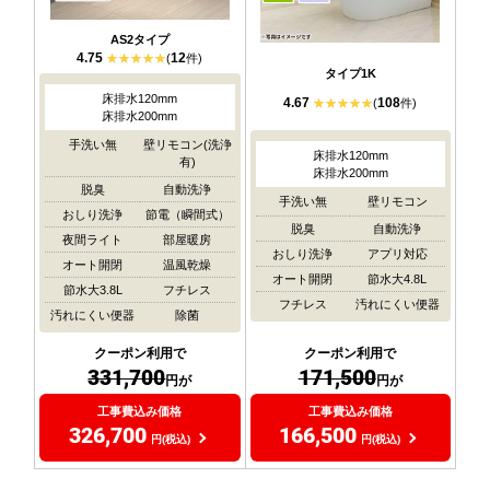
AS2タイプ
4.75
12
(
件)
タイプ1K
床排水120mm
4.67
108
(
件)
床排水200mm
手洗い無
壁リモコン(洗浄
床排水120mm
有)
床排水200mm
脱臭
自動洗浄
手洗い無
壁リモコン
おしり洗浄
節電（瞬間式）
脱臭
自動洗浄
夜間ライト
部屋暖房
おしり洗浄
アプリ対応
オート開閉
温風乾燥
オート開閉
節水大4.8L
節水大3.8L
フチレス
フチレス
汚れにくい便器
汚れにくい便器
除菌
クーポン利用で
クーポン利用で
171,500
331,700
円が
円が
工事費込み価格
工事費込み価格
166,500
326,700
円(税込)
円(税込)