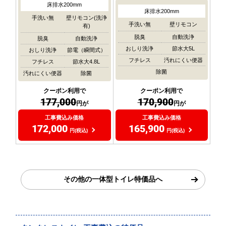
床排水200mm
床排水200mm
手洗い無
壁リモコン(洗浄
手洗い無
壁リモコン
有)
脱臭
自動洗浄
脱臭
自動洗浄
おしり洗浄
節水大5L
おしり洗浄
節電（瞬間式）
フチレス
汚れにくい便器
フチレス
節水大4.8L
除菌
汚れにくい便器
除菌
クーポン利用で
クーポン利用で
177,000
170,900
円が
円が
工事費込み価格
工事費込み価格
172,000
165,900
円(税込)
円(税込)
その他の一体型トイレ特価品へ