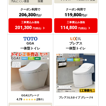
汚れにくい便器
除菌
クーポン利用で
クーポン利用で
119,800
206,300
円が
円が
工事費込み価格
工事費込み価格
114,800
201,300
円(税込)
円(税込)
GGA
プレアス
一体型トイレ
一体型トイレ
GGA1グレード
プレアスLSタイプ グレード4
4.79
28
(
件)