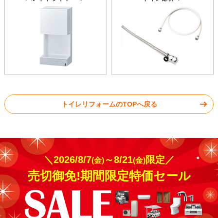
トイレリフォームのTOPへ戻る
＼2026/8/7
～8/21
限定／
(金)
(金)
売切御免!期間限定特価セール