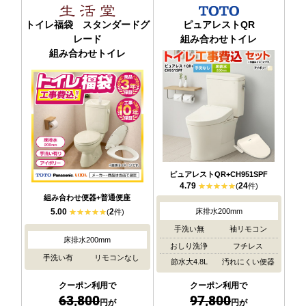
トイレ福袋 スタンダードグ
ピュアレストQR
レード
組み合わせトイレ
組み合わせトイレ
ピュアレストQR+CH951SPF
4.79
24
(
件)
組み合わせ便器+普通便座
5.00
2
床排水200mm
(
件)
手洗い無
袖リモコン
床排水200mm
おしり洗浄
フチレス
手洗い有
リモコンなし
節水大4.8L
汚れにくい便器
クーポン利用で
クーポン利用で
63,800
97,800
円が
円が