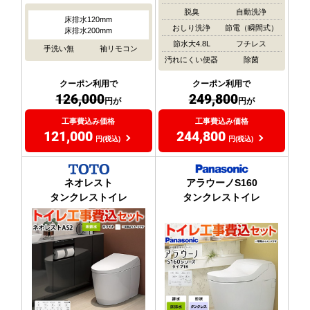
脱臭
自動洗浄
床排水120mm
おしり洗浄
節電（瞬間式）
床排水200mm
節水大4.8L
フチレス
手洗い無
袖リモコン
汚れにくい便器
除菌
クーポン利用で
クーポン利用で
126,000
249,800
円が
円が
工事費込み価格
工事費込み価格
121,000
244,800
円(税込)
円(税込)
ネオレスト
アラウーノS160
タンクレストイレ
タンクレストイレ