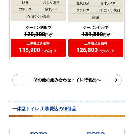
脱臭
おしり洗浄
温風乾燥
節水大4.8L
フチレス
節水大5L
フチレス
汚れにくい便器
汚れにくい便器
除菌
クーポン利用で
クーポン利用で
120,900
131,800
円が
円が
工事費込み価格
工事費込み価格
115,900
126,800
円(税込)
円(税込)
その他の組み合わせトイレ特価品へ
一体型トイレ 工事費込の特価品