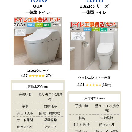
GGA
ZJ/ZRシリーズ
一体型トイレ
一体型トイレ
GGA3グレード
4.67
27
(
件)
ウォシュレット一体形
4.81
16
(
件)
床排水200mm
手洗い無
壁リモコン(洗浄
床排水200mm
有)
手洗い無
壁リモコン(洗浄
脱臭
自動洗浄
有)
おしり洗浄
節電（瞬間式）
脱臭
自動洗浄
オート開閉
温風乾燥
おしり洗浄
節水大4.8L
節水大4.8L
フチレス
フチレス
汚れにくい便器