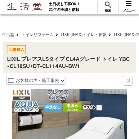
土日祝も工事OK！
288
117
無料見積
ご利用
万･工事実績
万件!
21年の実績と信頼
検索
メニュー
生活堂
トイレリフォーム
LIXIL(INAX)トイレ・便器
LIXIL(INA
工事費込
LIXIL プレアスLSタイプ CL4Aグレード トイレ YBC
-CL10SU+DT-CL114AU-BW1
お客様の声・施工事例