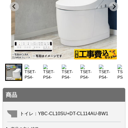
商品
トイレ：YBC-CL10SU+DT-CL114AU-BW1