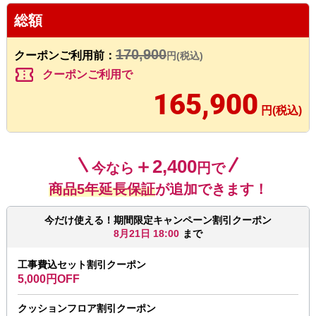
総額
170,900
クーポンご利用前：
円(税込)
confirmation_number
クーポンご利用で
165,900
円(税込)
＋2,400
今なら
円で
商品5年延長保証
が追加できます！
今だけ使える！期間限定キャンペーン割引クーポン
8月21日 18:00
まで
工事費込セット割引クーポン
5,000円OFF
クッションフロア割引クーポン