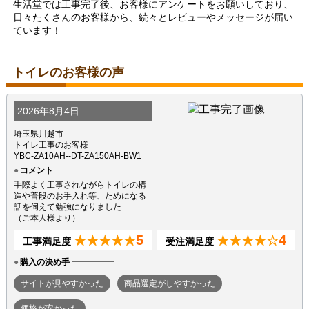
生活堂では工事完了後、お客様にアンケートをお願いしており、
日々たくさんのお客様から、続々とレビューやメッセージが届い
ています！
トイレのお客様の声
2026年8月4日
埼玉県川越市
トイレ工事のお客様
YBC-ZA10AH--DT-ZA150AH-BW1
コメント
手際よく工事されながらトイレの構
造や普段のお手入れ等、ためになる
話を伺えて勉強になりました
（ご本人様より）
5
4
★★★★★
★★★★☆
工事満足度
受注満足度
購入の決め手
サイトが見やすかった
商品選定がしやすかった
価格が安かった