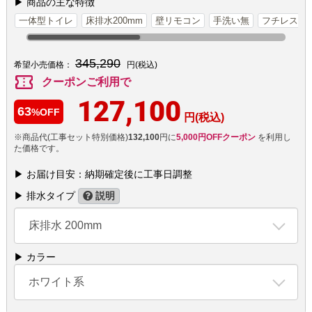
▶ 商品の主な特徴
一体型トイレ
床排水200mm
壁リモコン
手洗い無
フチレス
345,290
希望小売価格：
円(税込)
confirmation_number
クーポンご利用で
127,100
63
%OFF
円(税込)
※商品代(工事セット特別価格)
132,100
円に
5,000円OFFクーポン
を利用し
た価格です。
▶ お届け目安：納期確定後に工事日調整
▶ 排水タイプ
説明
床排水 200mm
▶ カラー
ホワイト系