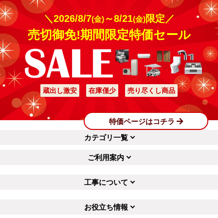
＼2026/8/7
～8/21
限定／
(金)
(金)
売切御免!期間限定特価セール
蔵出し激安
在庫僅少
売り尽くし商品
特価ページはコチラ
カテゴリ一覧
ご利用案内
工事について
お役立ち情報