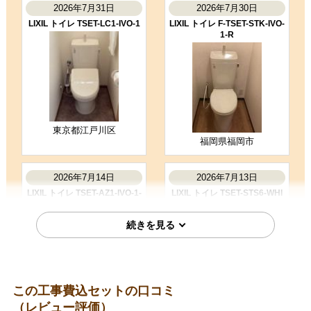
凄くスムーズに作業してくださり助
2026年7月31日
2026年7月30日
かりました。 取り付け前の説明や終
LIXIL トイレ TSET-LC1-IVO-1
LIXIL トイレ F-TSET-STK-IVO-
了してからの説明もわかりやすかっ
1-R
たです。
（ご本人様より）
5
4
★★★★★
★★★★☆
工事満足度
受注満足度
購入の決め手
サイトが見やすかった
価格が安かった
東京都江戸川区
福岡県福岡市
お客様の声をもっと見る
2026年7月14日
2026年7月13日
LIXIL トイレ TSET-AZ1-IVO-1-
LIXIL トイレ TSET-STS6-WHI
R
この工事費込セットの口コミ
愛知県名古屋市
（レビュー評価）