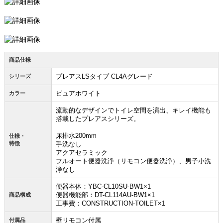
商品仕様
プレアスLSタイプ CL4Aグレード
シリーズ
ピュアホワイト
カラー
流動的なデザインでトイレ空間を演出、キレイ機能も
搭載したプレアスシリーズ。
床排水200mm
仕様・
特徴
手洗なし
アクアセラミック
フルオート便器洗浄（リモコン便器洗浄）、男子小洗
浄なし
便器本体：YBC-CL10SU-BW1×1
便器機能部：DT-CL114AU-BW1×1
商品構成
工事費：CONSTRUCTION-TOILET×1
壁リモコン付属
付属品