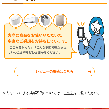
福岡県久留米市
2026年7月8日
2026年6月24日
LIXIL トイレ TSET-AZ8-IVO-1
LIXIL トイレ TSET-AZ11-WHI-
0-R
東京都武蔵村山市
福岡県大野城市
レビューの投稿はこちら
工事実績をもっと見る
※人的ミスによる掲載不備については、
こちら
をご覧ください。