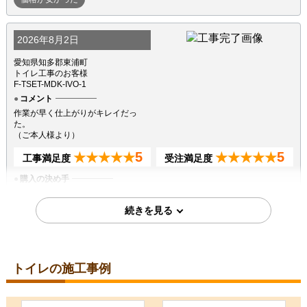
2026年8月2日
愛知県知多郡東浦町
トイレ工事のお客様
F-TSET-MDK-IVO-1
コメント
作業が早く仕上がりがキレイだっ
た。
（ご本人様より）
5
5
★★★★★
★★★★★
工事満足度
受注満足度
購入の決め手
商品選定がしやすかった
価格が安かった
2026年7月18日
埼玉県越谷市
トイレの施工事例
トイレ工事のお客様
XCH1601WS
コメント