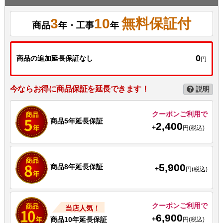
3
10
無料保証付
商品
年・工事
年
0
商品の追加延長保証なし
円
今ならお得に商品保証を延長できます！
説明
クーポンご利用で
商品5年延長保証
2,400
+
円(税込)
5,900
商品8年延長保証
+
円(税込)
クーポンご利用で
当店人気！
6,900
+
商品10年延長保証
円(税込)