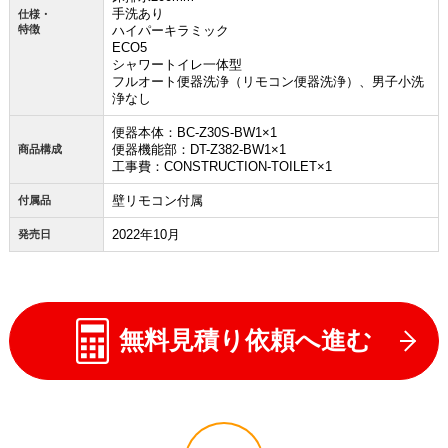
手洗あり
仕様・
特徴
ハイパーキラミック
ECO5
シャワートイレ一体型
フルオート便器洗浄（リモコン便器洗浄）、男子小洗
浄なし
便器本体：BC-Z30S-BW1×1
便器機能部：DT-Z382-BW1×1
商品構成
工事費：CONSTRUCTION-TOILET×1
壁リモコン付属
付属品
2022年10月
発売日
無料見積り依頼へ進む