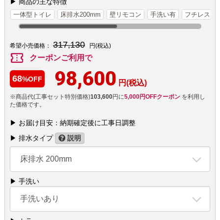
▶ 商品の主な特徴
一体型トイレ
床排水200mm
壁リモコン
手洗い有
フチレス
317,130
希望小売価格：
円(税込)
confirmation_number
クーポンご利用で
98,600
68
%OFF
円(税込)
※商品代(工事セット特別価格)
103,600
円に
5,000円OFFクーポン
を利用し
た価格です。
▶ お届け目安：納期確定後に工事日調整
▶ 排水タイプ
説明
床排水 200mm
▶ 手洗い
手洗いあり