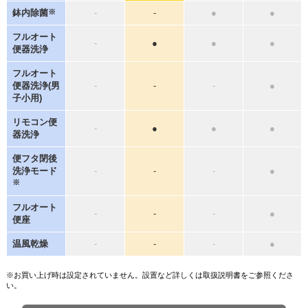
鉢内除菌
※
-
-
●
●
フルオート
-
●
●
●
便器洗浄
フルオート
便器洗浄(男
-
-
-
●
子小用)
リモコン便
-
●
●
●
器洗浄
便フタ閉後
洗浄モード
-
-
-
●
※
フルオート
-
-
-
●
便座
温風乾燥
-
-
-
●
※お買い上げ時は設定されていません。設置など詳しくは取扱説明書をご参照くださ
い。