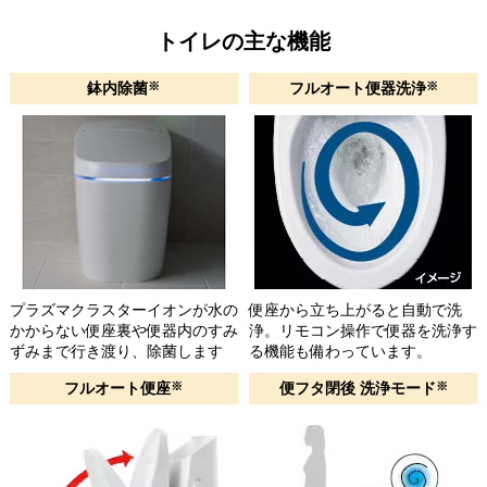
トイレの主な機能
鉢内除菌
※
フルオート便器洗浄
※
プラズマクラスターイオンが水の
便座から立ち上がると自動で洗
かからない便座裏や便器内のすみ
浄。リモコン操作で便器を洗浄す
ずみまで行き渡り、除菌します
る機能も備わっています。
フルオート便座
※
便フタ閉後 洗浄モード
※