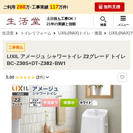
288
117
無料見積
ご利用
万･工事実績
万件!
土日祝も工事OK！
21年の実績と信頼
検索
メニュー
生活堂
トイレリフォーム
LIXIL(INAX)トイレ・便器
LIXIL(IN
工事費込
LIXIL アメージュ シャワートイレ Z2グレード トイレ
BC-Z30S+DT-Z382-BW1
5.00
2
(
件)