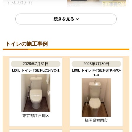
（ご本人様より）
5
4
★★★★★
★★★★☆
工事満足度
受注満足度
購入の決め手
価格が安かった
レビューの評価が良かった
トイレの施工事例
2025年10月20日
岐阜県関市
2026年7月31日
2026年7月30日
トイレ工事のお客様
BC-Z30S--DT-Z382-BW1
LIXIL トイレ TSET-LC1-IVO-1
LIXIL トイレ F-TSET-STK-IVO-
1-R
コメント
丁寧で、都度説明をしていただき、
安心してお任せできました。
（ご本人様より）
5
4
★★★★★
★★★★☆
工事満足度
受注満足度
東京都江戸川区
福岡県福岡市
購入の決め手
サイトが見やすかった
価格が安かった