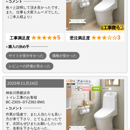
コメント
色々と説明して頂き良かったです。
また、仕事も大変スムーズでした。
（ご本人様より）
5
3
★★★★★
★★★☆☆
工事満足度
受注満足度
購入の決め手
サイトが見やすかった
価格が安かった
レビューの評価が良かった
2025年11月24日
神奈川県横浜市
トイレ工事のお客様
BC-Z30S--DT-Z382-BW1
コメント
作業が迅速で、また人当たりも良い
方が来て下さり、とてもよかったで
す。次回もぜひまたお願いしたいの
で、名刺を下さらなかった…