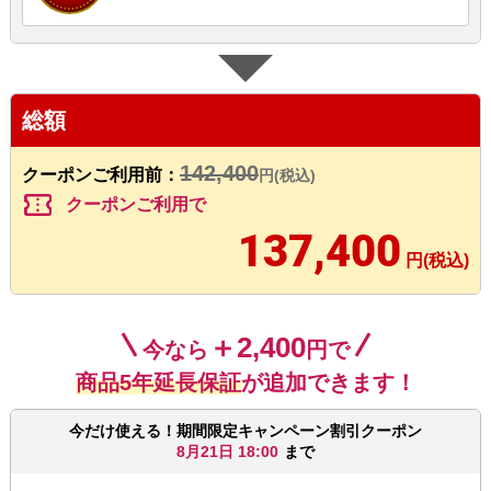
総額
142,400
クーポンご利用前：
円(税込)
confirmation_number
クーポンご利用で
137,400
円(税込)
＋2,400
今なら
円で
商品5年延長保証
が追加できます！
今だけ使える！期間限定キャンペーン割引クーポン
8月21日 18:00
まで