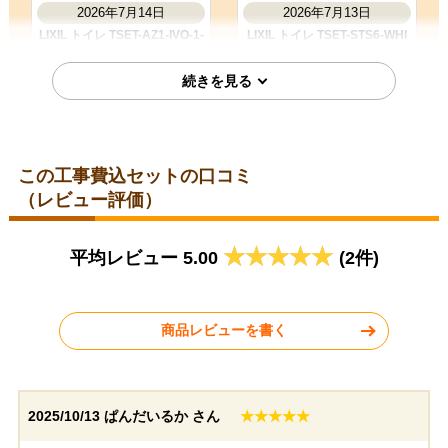
2026年7月14日
2026年7月13日
LIXIL トイレ TSET-AZ1-IVO-1-
LIXIL トイレ TSET-STS6-WHI
R
お客様の声をもっと見る
この工事費込セットの口コミ
愛知県名古屋市
（レビュー評価）
福岡県久留米市
平均レビュー 5.00
(2件)
2026年7月8日
2026年6月24日
LIXIL トイレ TSET-AZ8-IVO-1
LIXIL トイレ TSET-AZ11-WHI-
0-R
商品レビューを書く
2025/10/13
ぱんだいるか さん
★★★★★
東京都武蔵村山市