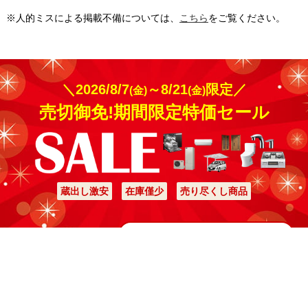
※人的ミスによる掲載不備については、
こちら
をご覧ください。
＼2026/8/7
～8/21
限定／
(金)
(金)
売切御免!期間限定特価セール
蔵出し激安
在庫僅少
売り尽くし商品
特価ページはコチラ
137,400
総額
円
カテゴリ一覧
絞り込み
かんたん無料見積へ
検索
ご利用案内