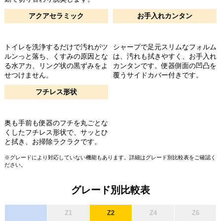
アクアセラミック
お手入れカンタン
トイレを洗浄するだけで汚れがツ
シャープで足元スリムなフォルム
ルンっと落ち、くすみの原因とな
は、汚れも拭きやすく、お手入れ
る水アカ、リング状の黒ずみをよ
カンタンです。便器側面の凹凸を
せつけません。
覆うサイドカバー付きです。
フチレス形状
奥も手前も便器のフチを丸ごとな
くしたフチレス形状で、サッとひ
と拭き、お掃除ラクラクです。
※グレードにより対応していない機能もあります。詳細はグレード別比較表をご確認く
ださい。
グレード別比較表
Z1
Z2
Z4
Z6