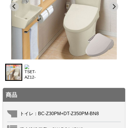
商品
トイレ：BC-Z30PM+DT-Z350PM-BN8