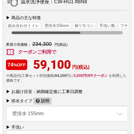
温水洗浄便座：CW-RG1 #BN8
▶ 商品の主な特徴
組み合わせトイレ
壁排水155mm
袖リモコン
手洗い無
フチレ
234,300
希望小売価格：
円(税込)
confirmation_number
クーポンご利用で
59,100
74
%OFF
円(税込)
※商品代(工事セット特別価格)
64,100
円に
5,000円OFFクーポン
を利用した
価格です。
▶ お届け目安：納期確定後に工事日調整
▶ 排水タイプ
説明
壁排水 155mm
▶ 手洗い