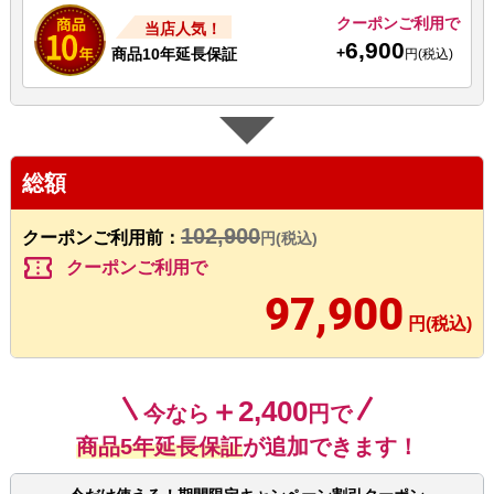
クーポンご利用で
当店人気！
6,900
+
商品10年延長保証
円(税込)
総額
102,900
クーポンご利用前：
円(税込)
confirmation_number
クーポンご利用で
97,900
円(税込)
＋2,400
今なら
円で
商品5年延長保証
が追加できます！