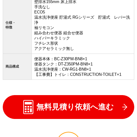
壁排水155mm 床上排水
手洗なし
ECO5
温水洗浄便座 貯湯式 RGシリーズ 貯湯式 レバー洗
浄
仕様・
特徴
袖リモコン
組み合わせ便器 組合せ便器
ハイパーキラミック
フチレス形状
アクアセラミック無し
便器本体：BC-Z30PM-BN8×1
便器タンク：DT-Z350PM-BN8×1
商品構成
温水洗浄便座：CW-RG1-BN8×1
【工事費】トイレ：CONSTRUCTION-TOILET×1
無料見積り依頼へ進む