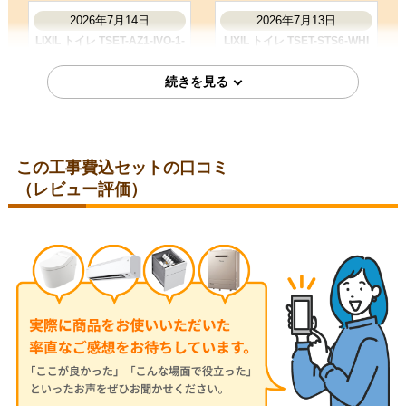
2026年7月14日
2026年7月13日
LIXIL トイレ TSET-AZ1-IVO-1-
LIXIL トイレ TSET-STS6-WHI
R
この工事費込セットの口コミ
愛知県名古屋市
（レビュー評価）
福岡県久留米市
2026年7月8日
2026年6月24日
LIXIL トイレ TSET-AZ8-IVO-1
LIXIL トイレ TSET-AZ11-WHI-
0-R
東京都武蔵村山市