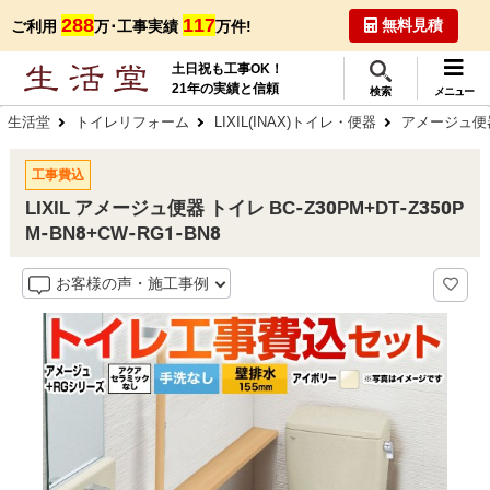
288
117
無料見積
ご利用
万･工事実績
万件!
土日祝も工事OK！
21年の実績と信頼
検索
メニュー
生活堂
トイレリフォーム
LIXIL(INAX)トイレ・便器
アメージュ便
工事費込
LIXIL アメージュ便器 トイレ BC-Z30PM+DT-Z350P
M-BN8+CW-RG1-BN8
お客様の声・施工事例