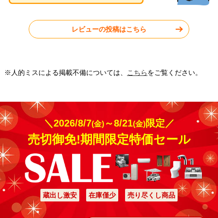
福岡県大野城市
レビューの投稿はこちら
工事実績をもっと見る
※人的ミスによる掲載不備については、
こちら
をご覧ください。
＼2026/8/7
～8/21
限定／
(金)
(金)
売切御免!期間限定特価セール
蔵出し激安
在庫僅少
売り尽くし商品