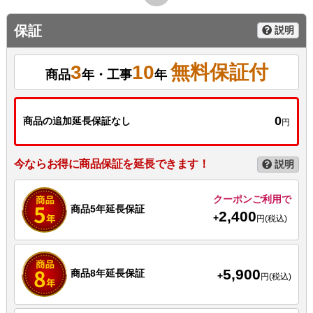
保証
説明
3
10
無料保証付
商品
年・工事
年
0
商品の追加延長保証なし
円
今ならお得に商品保証を延長できます！
説明
クーポンご利用で
商品5年延長保証
2,400
+
円(税込)
5,900
商品8年延長保証
+
円(税込)