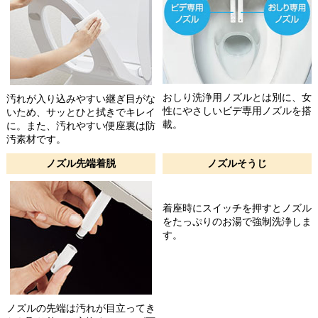
おしり洗浄用ノズルとは別に、女
汚れが入り込みやすい継ぎ目がな
性にやさしいビデ専用ノズルを搭
いため、サッとひと拭きでキレイ
載。
に。また、汚れやすい便座裏は防
汚素材です。
ノズル先端着脱
ノズルそうじ
着座時にスイッチを押すとノズル
をたっぷりのお湯で強制洗浄しま
す。
ノズルの先端は汚れが目立ってき