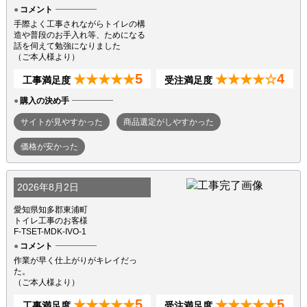
コメント
手際よく工事されながらトイレの構
造や普段のお手入れ等、ためになる
話を伺えて勉強になりました
（ご本人様より）
5
4
★★★★★
★★★★☆
工事満足度
受注満足度
購入の決め手
サイトが見やすかった
商品選定がしやすかった
価格が安かった
2026年8月2日
愛知県知多郡東浦町
トイレ工事のお客様
F-TSET-MDK-IVO-1
コメント
作業が早く仕上がりがキレイだっ
た。
（ご本人様より）
5
5
★★★★★
★★★★★
工事満足度
受注満足度