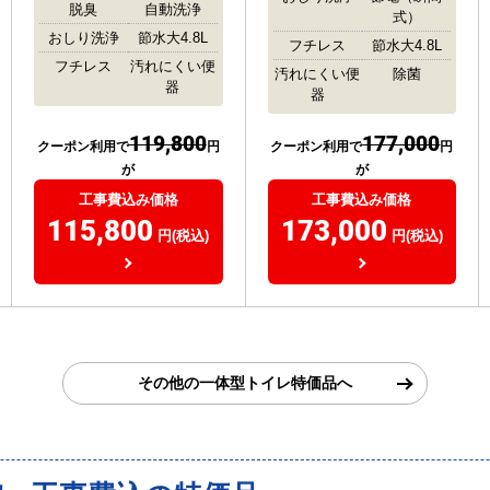
脱臭
自動洗浄
式）
おしり洗浄
節水大4.8L
フチレス
節水大4.8L
フチレス
汚れにくい便
汚れにくい便
除菌
器
器
119,800
177,000
クーポン利用で
円
クーポン利用で
円
が
が
工事費込み価格
工事費込み価格
115,800
173,000
円(税込)
円(税込)
その他の一体型トイレ特価品へ