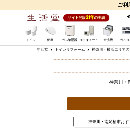
ご利
21年
サイト開設
の実績
トイレ
便座
ガス給湯器
エコキュート
食洗機
ガスコ
生活堂
トイレリフォーム
神奈川・横浜エリアの
神奈川・
神奈川・南足柄市おす