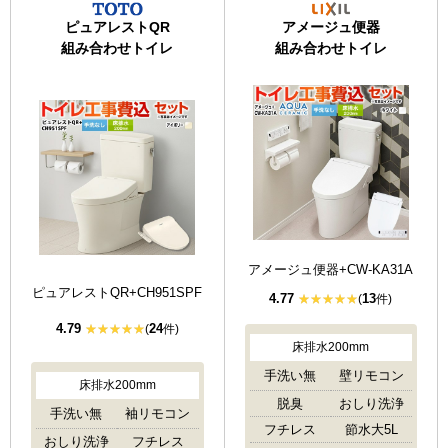
ピュアレストQR
アメージュ便器
組み合わせトイレ
組み合わせトイレ
アメージュ便器+CW-KA31A
ピュアレストQR+CH951SPF
4.77
13
(
件)
4.79
24
(
件)
床排水200mm
手洗い無
壁リモコン
床排水200mm
脱臭
おしり洗浄
手洗い無
袖リモコン
フチレス
節水大5L
おしり洗浄
フチレス