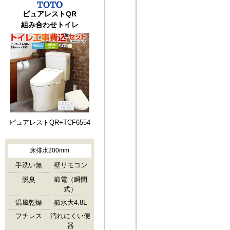
ピュアレストQR
組み合わせトイレ
ピュアレストQR+TCF6554
床排水200mm
手洗い無
壁リモコン
脱臭
節電（瞬間
式）
温風乾燥
節水大4.8L
フチレス
汚れにくい便
器