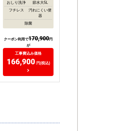
おしり洗浄
節水大5L
フチレス
汚れにくい便
器
除菌
170,900
クーポン利用で
円
が
工事費込み価格
166,900
円(税込)