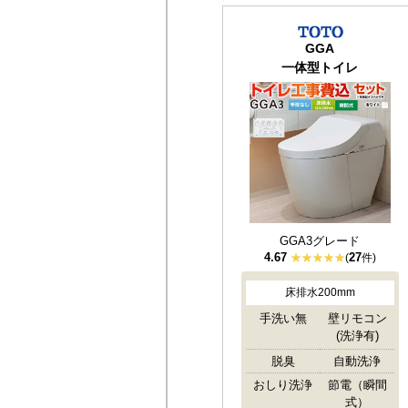
GGA
一体型トイレ
GGA3グレード
4.67
27
(
件)
床排水200mm
手洗い無
壁リモコン
(洗浄有)
脱臭
自動洗浄
おしり洗浄
節電（瞬間
式）