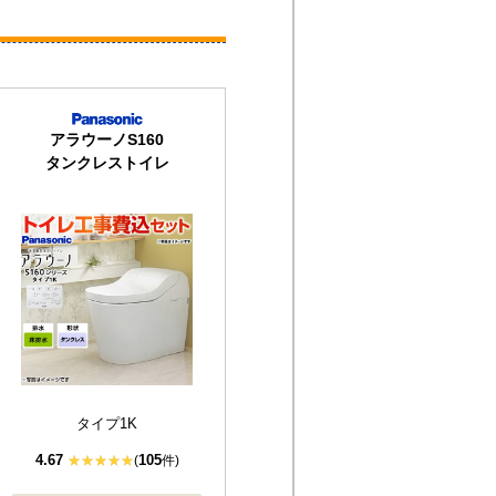
アラウーノS160
タンクレストイレ
タイプ1K
4.67
105
(
件)