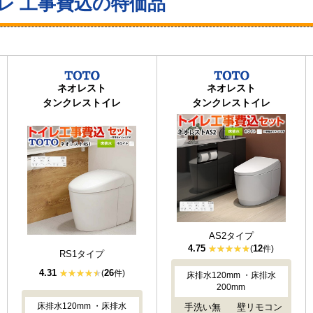
レ 工事費込の特価品
ネオレスト
ネオレスト
タンクレストイレ
タンクレストイレ
AS2タイプ
4.75
12
(
件)
RS1タイプ
4.31
26
(
件)
床排水120mm ・床排水
200mm
床排水120mm ・床排水
手洗い無
壁リモコン