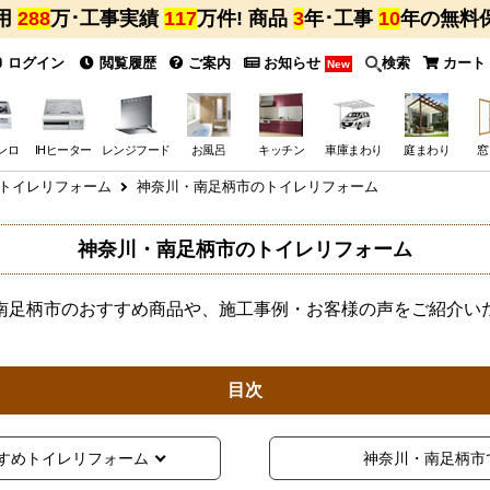
用
288
万･工事実績
117
万件! 商品
3
年･工事
10
年の無料
ログイン
閲覧履歴
ご案内
お知らせ
検索
カート
New
ンロ
IHヒーター
レンジフード
お風呂
キッチン
車庫まわり
庭まわり
窓
トイレリフォーム
神奈川・南足柄市のトイレリフォーム
神奈川・南足柄市のトイレリフォーム
南足柄市のおすすめ商品や、施工事例・お客様の声をご紹介い
目次
すめトイレリフォーム
神奈川・南足柄市