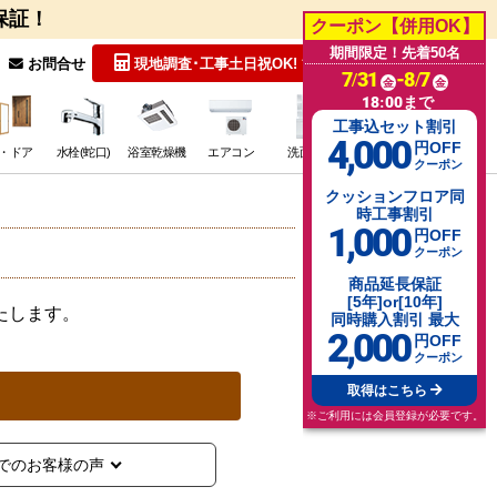
保証！
クーポン【併用OK】
期間限定！先着50名
無料見積
お問合せ
現地調査･工事
土日祝OK!
7/31
-8/7
金
金
18:00まで
工事込セット割引
4,000
円OFF
・ドア
水栓(蛇口)
浴室乾燥機
エアコン
洗面台
その他･特価
クーポン
クッションフロア
同
時工事割引
1,000
円OFF
クーポン
商品延長保証
[5年]or[10年]
たします。
同時購入割引 最大
2,000
円OFF
クーポン
取得はこちら
※ご利用には会員登録が必要です。
でのお客様の声