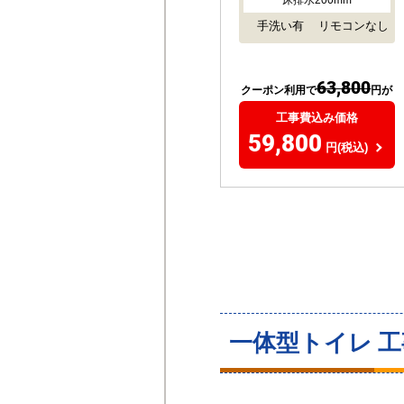
床排水200mm
手洗い有
リモコンなし
63,800
クーポン利用で
円が
工事費込み価格
59,800
円(税込)
一体型トイレ 