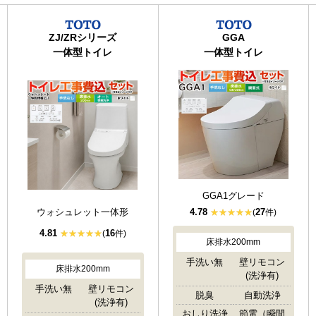
ZJ/ZRシリーズ
GGA
一体型トイレ
一体型トイレ
GGA1グレード
ウォシュレット一体形
4.78
27
(
件)
4.81
16
(
件)
床排水200mm
手洗い無
壁リモコン
床排水200mm
(洗浄有)
手洗い無
壁リモコン
脱臭
自動洗浄
(洗浄有)
おしり洗浄
節電（瞬間