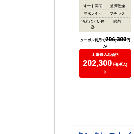
オート開閉
温風乾燥
節水大4.8L
フチレス
汚れにくい便
除菌
器
206,300
クーポン利用で
円
が
工事費込み価格
202,300
円(税込)