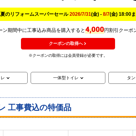
真夏のリフォームスーパーセール
2026/7/31
(金) -
8/7
(金) 18:00
4,000
ーン期間中に工事込み商品を購入すると
円割引クーポ
クーポンの取得へ
※クーポンの取得には会員登録が必要です。
イレ
一体型トイレ
タン
レ 工事費込の特価品