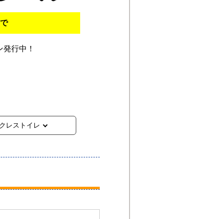
まで
ン発行中！
クレストイレ