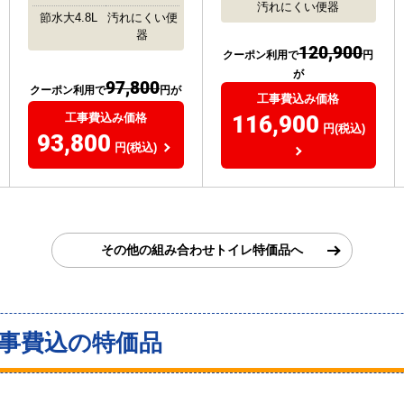
汚れにくい便器
節水大4.8L
汚れにくい便
器
120,900
クーポン利用で
円
が
97,800
クーポン利用で
円が
工事費込み価格
116,900
工事費込み価格
円(税込)
93,800
円(税込)
その他の組み合わせトイレ特価品へ
工事費込の特価品