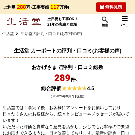
288
117
無料見積
ご利用
万･工事実績
万件!
土日祝も工事OK！
21年の実績と信頼
検索
メニュー
生活堂
生活堂の評判・口コミ(お客様の声)
生活堂 カーポートの評判・口コミ(お客様の声)
おかげさまで評判・口コミ総数
289
件、
総合評価
4.5
（※2026年8月7日現在）
生活堂では工事完了後、お客様にアンケートをお願いしており、
日々たくさんのお客様から、続々とレビューやメッセージが届いて
います！
いただいた評価と貴重なご意見を活かし、少しでもお客様のご要望
にお応えできるように、日々改善しております。最新の評判・口コ