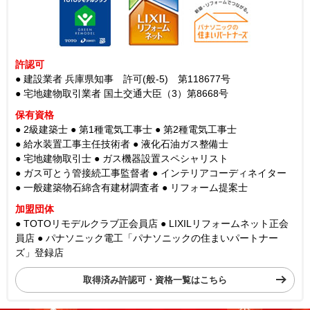
許認可
● 建設業者 兵庫県知事 許可(般-5) 第118677号
● 宅地建物取引業者 国土交通大臣（3）第8668号
保有資格
● 2級建築士
● 第1種電気工事士
● 第2種電気工事士
● 給水装置工事主任技術者
● 液化石油ガス整備士
● 宅地建物取引士
● ガス機器設置スペシャリスト
● ガス可とう管接続工事監督者
● インテリアコーディネイター
● 一般建築物石綿含有建材調査者
● リフォーム提案士
加盟団体
● TOTOリモデルクラブ正会員店
● LIXILリフォームネット正会
員店
● パナソニック電工「パナソニックの住まいパートナー
ズ」登録店
取得済み許認可・資格一覧はこちら