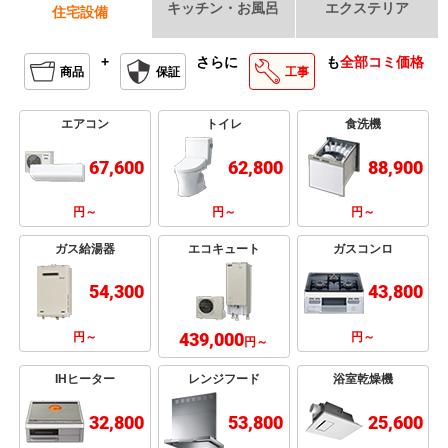
キッチン・お風呂
エクステリア
住宅設備
+
さらに
も
全部コミ価格
商品
保証
工事
エアコン
トイレ
食洗機
67,600
62,800
88,900
円～
円～
円～
ガス給湯器
エコキュート
ガスコンロ
54,300
43,800
439,000
円～
円～
円～
IHヒーター
レンジフード
浴室乾燥機
32,800
53,800
25,600