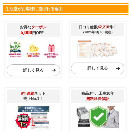
生活堂がお客様に選ばれる理由
お得な
クーポン
口コミ総数
42,210
件！
5,000
（2026年8月9日現在）
円OFF~
詳しく見る
詳しく見る
9年連続
ネット
商品3年、工事10年
売上No.1！
無料延長保証