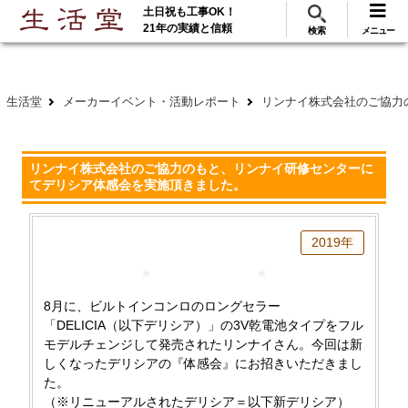
土日祝も工事OK！
288
117
無料見積
ご利用
万･工事実績
万件!
21年の実績と信頼
検索
メニュー
生活堂
メーカーイベント・活動レポート
リンナイ株式会社のご協力
リンナイ株式会社のご協力のもと、リンナイ研修センターに
てデリシア体感会を実施頂きました。
2019年
8月に、ビルトインコンロのロングセラー
「DELICIA（以下デリシア）」の3V乾電池タイプをフル
モデルチェンジして発売されたリンナイさん。今回は新
しくなったデリシアの『体感会』にお招きいただきまし
た。
（※リニューアルされたデリシア＝以下新デリシア）