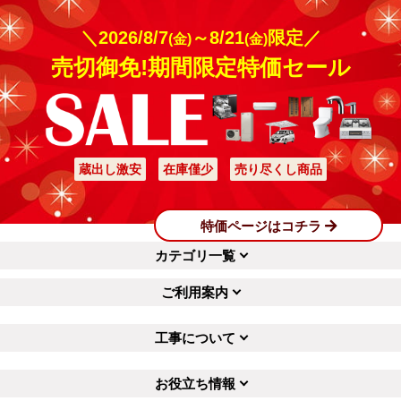
＼2026/8/7
～8/21
限定／
(金)
(金)
売切御免!期間限定特価セール
蔵出し激安
在庫僅少
売り尽くし商品
特価ページはコチラ
カテゴリ一覧
ご利用案内
工事について
お役立ち情報