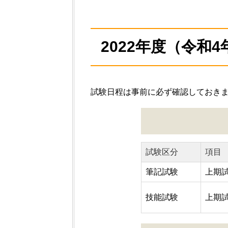
2022年度（令和
試験日程は事前に必ず確認しておき
試験区分
項目
筆記試験
上期
技能試験
上期