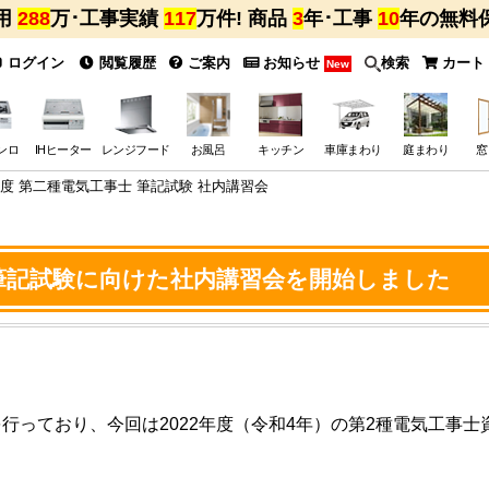
用
288
万･工事実績
117
万件! 商品
3
年･工事
10
年の無料
ログイン
閲覧履歴
ご案内
お知らせ
検索
カート
New
ンロ
IHヒーター
レンジフード
お風呂
キッチン
車庫まわり
庭まわり
窓
2年度 第二種電気工事士 筆記試験 社内講習会
士 筆記試験に向けた社内講習会を開始しました
行っており、今回は2022年度（令和4年）の第2種電気工事