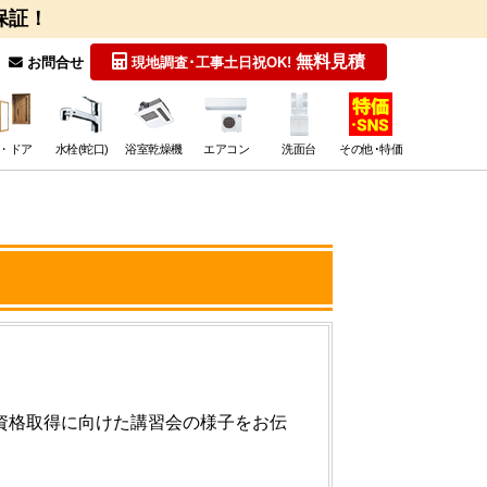
保証！
無料見積
お問合せ
現地調査･工事
土日祝OK!
・ドア
水栓(蛇口)
浴室乾燥機
エアコン
洗面台
その他･特価
士資格取得に向けた講習会の様子をお伝