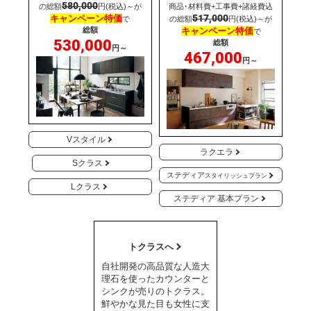
580,000
の総額
円(税込)～が
商品･材料費+工事費+諸経費込
517,000
キャンペーン特価
で
の総額
円(税込)～が
総額
キャンペーン特価
で
530,000
総額
円～
467,000
円～
Vスタイル
ラクエラ
Sクラス
ステディア
スタイリッシュプラン
Lクラス
ステディア 基本プラン
トクラスへ
自社開発の高品質な人造大
理石を使ったカウンターと
シンクが売りのトクラス。
鮮やかな見た目も女性に支