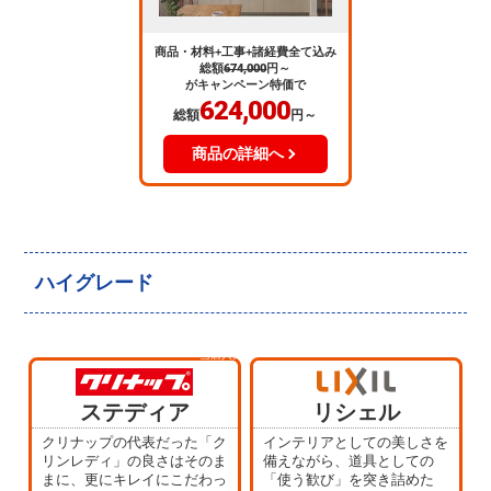
商品・材料+工事+諸経費全て込み
総額
674,000
円～
がキャンペーン特価で
624,000
総額
円～
商品の詳細へ
ハイグレード
当店人気
No.4
ステディア
リシェル
クリナップの代表だった「ク
インテリアとしての美しさを
リンレディ」の良さはそのま
備えながら、道具としての
まに、更にキレイにこだわっ
「使う歓び」を突き詰めた