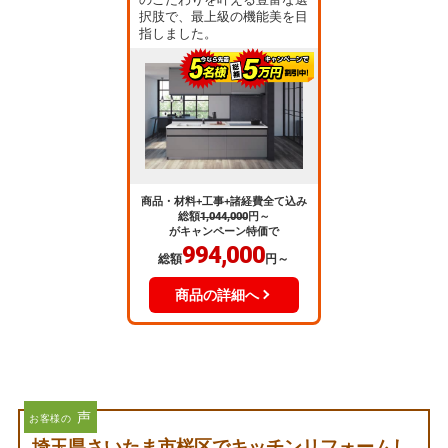
択肢で、最上級の機能美を目
指しました。
商品・材料+工事+諸経費全て込み
総額
1,044,000
円～
がキャンペーン特価で
994,000
総額
円～
商品の詳細へ
声
お客様の
埼玉県さいたま市桜区でキッチンリフォームし