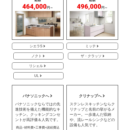
総額
総額
464,000
496,000
円～
円～
シエラS
ミッテ
ノクト
ザ・クラッソ
リシェル
UL
パナソニックへ
クリナップへ
パナソニックならではの先
ステンレスキッチンならク
進技術を備えた機能的なキ
リナップと名前の挙がるメ
ッチン。クッキングコンセ
ーカー。一歩進んだ収納
ントが高評価＆人気です。
や、流レールシンクなどの
設備も人気です。
商品･材料費+工事費+諸経費込