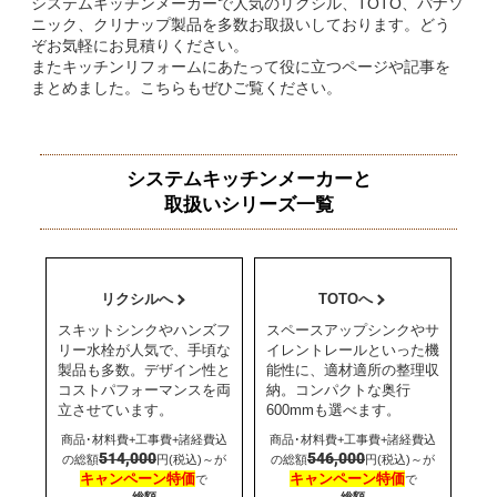
システムキッチンメーカーで人気のリクシル、TOTO、パナソ
ニック、クリナップ製品を多数お取扱いしております。どう
ぞお気軽にお見積りください。
またキッチンリフォームにあたって役に立つページや記事を
まとめました。こちらもぜひご覧ください。
システムキッチンメーカーと
取扱いシリーズ一覧
リクシルへ
TOTOへ
スキットシンクやハンズフ
スペースアップシンクやサ
リー水栓が人気で、手頃な
イレントレールといった機
製品も多数。デザイン性と
能性に、適材適所の整理収
コストパフォーマンスを両
納。コンパクトな奥行
立させています。
600mmも選べます。
商品･材料費+工事費+諸経費込
商品･材料費+工事費+諸経費込
514,000
546,000
の総額
円(税込)～が
の総額
円(税込)～が
キャンペーン特価
キャンペーン特価
で
で