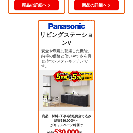
商品の詳細へ
商品の詳細へ
当店人気
No.3
リビングステーショ
ンV
安全や環境に配慮した機能。
納得の価格と使いやすさを併
せ持つシステムキッチンで
す。
商品・材料+工事+諸経費全て込み
総額
580,000
円～
がキャンペーン特価で
530,000