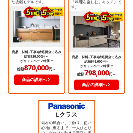
た後継モデルです。
「料理を楽しむ」キッチンで
す。
商品・材料+工事+諸経費全て込み
総額
920,000
円～
商品・材料+工事+諸経費全て込み
がキャンペーン特価で
総額
848,000
円～
870,000
がキャンペーン特価で
総額
円～
798,000
総額
円～
商品の詳細へ
商品の詳細へ
Lクラス
素材の風合い、手触り、使い
心地に至るまで、一人ひとり
のこだわりを叶える豊富な選