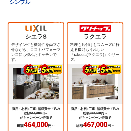
シンプル
当店人気
当店人気
No.1
No.2
シエラS
ラクエラ
デザイン性と機能性を両立さ
料理も片付けもスムーズに行
せながら、コストパフォーマ
える機能もうれしい
ンスにも優れたキッチンで
「rakuera(ラクエラ)」シリー
す。
ズ。
商品・材料+工事+諸経費全て込み
商品・材料+工事+諸経費全て込み
総額
514,000
円～
総額
517,000
円～
がキャンペーン特価で
がキャンペーン特価で
464,000
467,000
総額
円～
総額
円～