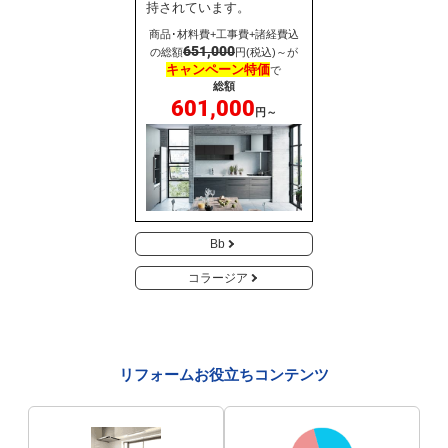
持されています。
商品･材料費+工事費+諸経費込
651,000
の総額
円(税込)～が
キャンペーン特価
で
総額
601,000
円～
Bb
コラージア
リフォームお役立ちコンテンツ