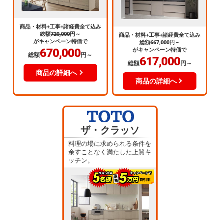
商品・材料+工事+諸経費全て込み
総額
720,000
円～
商品・材料+工事+諸経費全て込み
がキャンペーン特価で
総額
667,000
円～
670,000
がキャンペーン特価で
総額
円～
617,000
総額
円～
商品の詳細へ
商品の詳細へ
ザ・クラッソ
料理の場に求められる条件を
余すことなく満たした上質キ
ッチン。