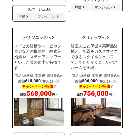
戸建
マンション
スパージュBX
戸建
マンション
パナソニックへ
クリナップへ
スゴピカ浴槽やスミピカフ
浴室丸ごと保温＆高断熱浴
ロアなどの機能性、酸素美
槽と、配置をカスタマイズ
泡湯やエステケアシャワー
できるスタイルシェルフ
といった美の追求が特徴で
で、あたたかく楽しいバス
す。
ルームを実現。
商品･材料費+工事費+諸経費込の
商品･材料費+工事費+諸経費込の
618,000
806,000
総額
円(税込)～が
総額
円(税込)～が
キャンペーン特価
キャンペーン特価
で
で
568,000
756,000
総額
円～
総額
円～