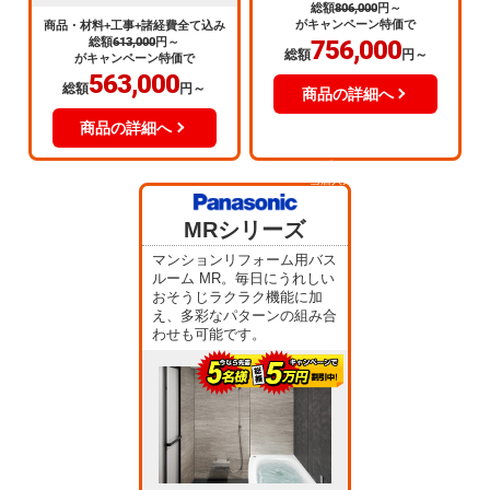
総額
806,000
円～
がキャンペーン特価で
商品・材料+工事+諸経費全て込み
総額
613,000
円～
756,000
総額
円～
がキャンペーン特価で
563,000
総額
円～
商品の詳細へ
商品の詳細へ
当店人気
No.3
MRシリーズ
マンションリフォーム用バス
ルーム MR。毎日にうれしい
おそうじラクラク機能に加
え、多彩なパターンの組み合
わせも可能です。