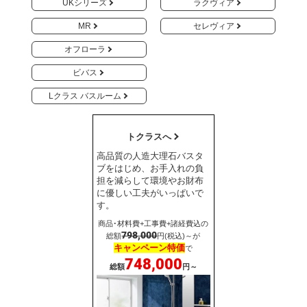
UKシリーズ
ラクヴィア
MR
セレヴィア
オフローラ
ビバス
Lクラス バスルーム
トクラスへ
高品質の人造大理石バスタ
ブをはじめ、お手入れの負
担を減らして環境やお財布
に優しい工夫がいっぱいで
す。
商品･材料費+工事費+諸経費込の
798,000
総額
円(税込)～が
キャンペーン特価
で
748,000
総額
円～