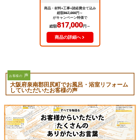
商品・材料+工事+諸経費全て込み
総額
867,000
円～
がキャンペーン特価で
817,000
総額
円～
商品の詳細へ
声
お客様の
大阪府泉南郡田尻町でお風呂・浴室リフォーム
していただいたお客様の声