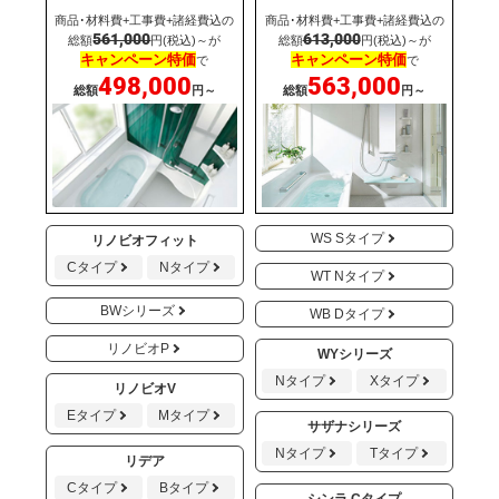
商品･材料費+工事費+諸経費込の
商品･材料費+工事費+諸経費込の
561,000
613,000
総額
円(税込)～が
総額
円(税込)～が
キャンペーン特価
キャンペーン特価
で
で
498,000
563,000
総額
円～
総額
円～
WS Sタイプ
リノビオフィット
Cタイプ
Nタイプ
WT Nタイプ
BWシリーズ
WB Dタイプ
リノビオP
WYシリーズ
Nタイプ
Xタイプ
リノビオV
Eタイプ
Mタイプ
サザナシリーズ
Nタイプ
Tタイプ
リデア
Cタイプ
Bタイプ
シンラ Cタイプ