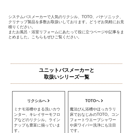
システムバスメーカーで人気のリクシル、TOTO、パナソニック、
クリナップ製品を多数お取扱いしております。どうぞお気軽にお見
積りください。
またお風呂・浴室リフォームにあたって役に立つページや記事をま
とめました。こちらもぜひご覧ください。
ユニットバスメーカーと
取扱いシリーズ一覧
リクシルへ
TOTOへ
ミナモ浴槽やまる洗いカウ
魔法びん浴槽やほっカラリ
ンター、キレイサーモフロ
床でおなじみのTOTO。コン
アなどのリクシル。ライン
フォートウエーブシャワー
ナップも豊富に揃っていま
や床ワイパー洗浄にも注目
す。
です。