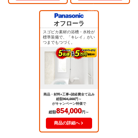
当店人気
No.5
オフローラ
スゴピカ素材の浴槽・水栓が
標準装備で、「キレイ」がい
つまでもつづく。
商品・材料+工事+諸経費全て込み
総額
904,000
円～
がキャンペーン特価で
854,000
総額
円～
商品の詳細へ