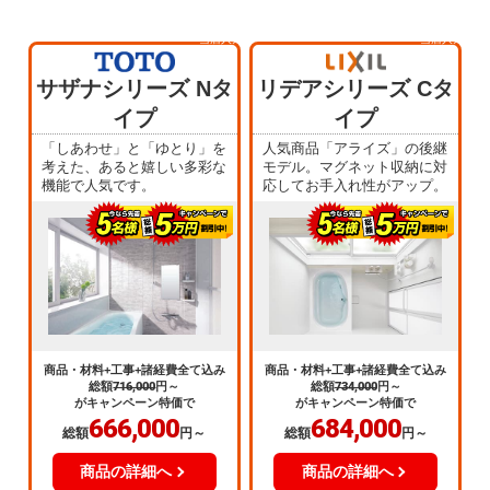
当店人気
当店人気
No.1
No.4
サザナシリーズ Nタ
リデアシリーズ Cタ
イプ
イプ
「しあわせ」と「ゆとり」を
人気商品「アライズ」の後継
考えた、あると嬉しい多彩な
モデル。マグネット収納に対
機能で人気です。
応してお手入れ性がアップ。
商品・材料+工事+諸経費全て込み
商品・材料+工事+諸経費全て込み
総額
716,000
円～
総額
734,000
円～
がキャンペーン特価で
がキャンペーン特価で
666,000
684,000
総額
円～
総額
円～
商品の詳細へ
商品の詳細へ