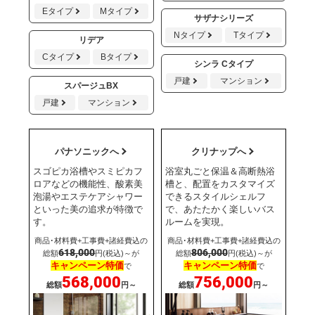
Eタイプ
Mタイプ
サザナシリーズ
Nタイプ
Tタイプ
リデア
Cタイプ
Bタイプ
シンラ Cタイプ
戸建
マンション
スパージュBX
戸建
マンション
パナソニックへ
クリナップへ
スゴピカ浴槽やスミピカフ
浴室丸ごと保温＆高断熱浴
ロアなどの機能性、酸素美
槽と、配置をカスタマイズ
泡湯やエステケアシャワー
できるスタイルシェルフ
といった美の追求が特徴で
で、あたたかく楽しいバス
す。
ルームを実現。
商品･材料費+工事費+諸経費込の
商品･材料費+工事費+諸経費込の
618,000
806,000
総額
円(税込)～が
総額
円(税込)～が
キャンペーン特価
キャンペーン特価
で
で
568,000
756,000
総額
円～
総額
円～