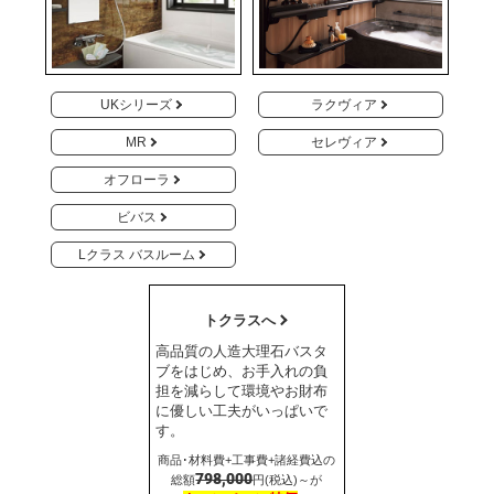
UKシリーズ
ラクヴィア
MR
セレヴィア
オフローラ
ビバス
Lクラス バスルーム
トクラスへ
高品質の人造大理石バスタ
ブをはじめ、お手入れの負
担を減らして環境やお財布
に優しい工夫がいっぱいで
す。
商品･材料費+工事費+諸経費込の
798,000
総額
円(税込)～が