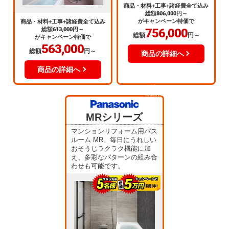
商品・材料+工事+諸経費全て込み
総額
806,000
円～
がキャンペーン特価で
商品・材料+工事+諸経費全て込み
総額
613,000
円～
756,000
総額
円～
がキャンペーン特価で
563,000
総額
円～
商品の詳細へ
商品の詳細へ
当店人気
No.3
MRシリーズ
マンションリフォーム用バス
ルーム MR。毎日にうれしい
おそうじラクラク機能に加
え、多彩なパターンの組み合
わせも可能です。