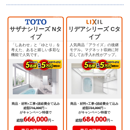
当店人気
当店人気
No.1
No.4
サザナシリーズ Nタ
リデアシリーズ Cタ
イプ
イプ
「しあわせ」と「ゆとり」を
人気商品「アライズ」の後継
考えた、あると嬉しい多彩な
モデル。マグネット収納に対
機能で人気です。
応してお手入れ性がアップ。
商品・材料+工事+諸経費全て込み
商品・材料+工事+諸経費全て込み
総額
716,000
円～
総額
734,000
円～
がキャンペーン特価で
がキャンペーン特価で
666,000
684,000
総額
円～
総額
円～