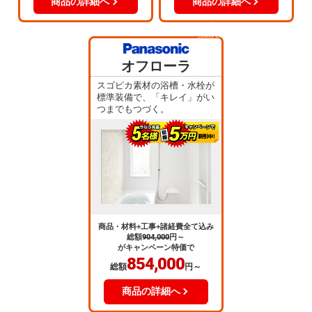
商品の詳細へ
商品の詳細へ
当店人気
No.5
オフローラ
スゴピカ素材の浴槽・水栓が
標準装備で、「キレイ」がい
つまでもつづく。
商品・材料+工事+諸経費全て込み
総額
904,000
円～
がキャンペーン特価で
854,000
総額
円～
商品の詳細へ