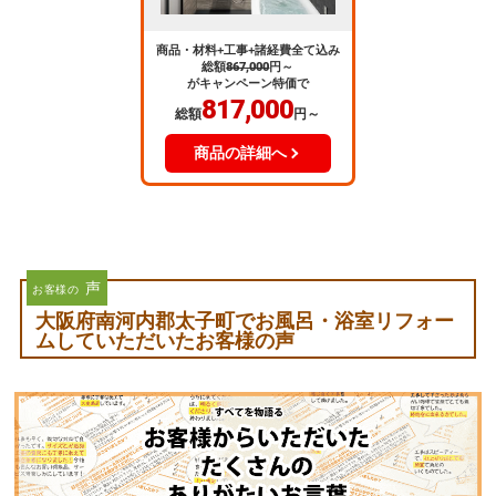
商品・材料+工事+諸経費全て込み
総額
867,000
円～
がキャンペーン特価で
817,000
総額
円～
商品の詳細へ
声
お客様の
大阪府南河内郡太子町でお風呂・浴室リフォー
ムしていただいたお客様の声