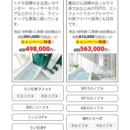
ミナモ浴槽やまる洗いカウ
魔法びん浴槽やほっカラリ
ンター、キレイサーモフロ
床でおなじみのTOTO。コン
アなどのリクシル。ライン
フォートウエーブシャワー
ナップも豊富に揃っていま
や床ワイパー洗浄にも注目
す。
です。
商品･材料費+工事費+諸経費込の
商品･材料費+工事費+諸経費込の
561,000
613,000
総額
円(税込)～が
総額
円(税込)～が
キャンペーン特価
キャンペーン特価
で
で
498,000
563,000
総額
円～
総額
円～
WS Sタイプ
リノビオフィット
Cタイプ
Nタイプ
WT Nタイプ
BWシリーズ
WB Dタイプ
リノビオP
WYシリーズ
Nタイプ
Xタイプ
リノビオV