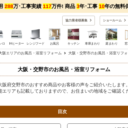
用
288
万･工事実績
117
万件! 商品
3
年･工事
10
年の無料
協力業者様募集
ショー
ルーム
ンロ
IHヒーター
レンジフード
お風呂
キッチン
車庫まわり
庭まわり
窓
大阪エリアのお風呂・浴室リフォーム
大阪・交野市のお風呂・浴室リフォ
大阪・交野市のお風呂・浴室リフォーム
大阪府交野市のおすすめ商品やお客様の声をご紹介いたします
能エリアも記載しておりますので、お住まいの地域をご確認く
目次