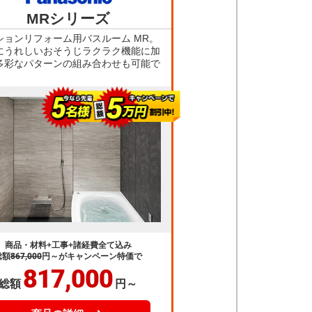
多彩なパターンの組み合わせも可能で
商品・材料+工事+諸経費全て込み
総額
867,000
円～
がキャンペーン特価で
817,000
総額
円～
商品の詳細へ