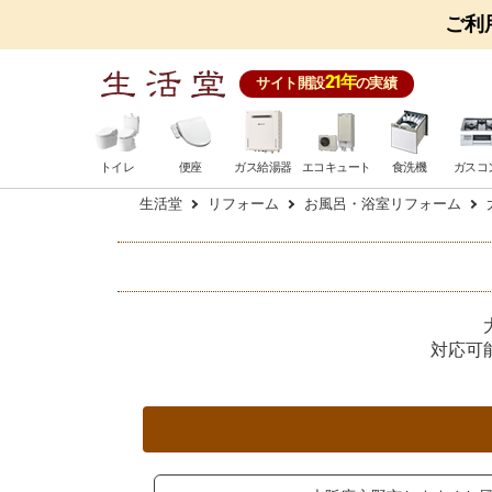
ご利
21年
サイト開設
の実績
トイレ
便座
ガス給湯器
エコキュート
食洗機
ガスコ
生活堂
リフォーム
お風呂・浴室リフォーム
対応可