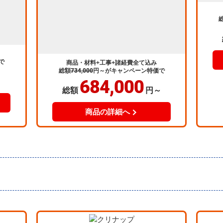
で
商品・材料+工事+諸経費全て込み
総額
734,000
円～
がキャンペーン特価で
684,000
～
総額
円～
商品の詳細へ
ラクヴィア
プ
インテリアを選ぶようにデザインを選べま
る機能
マン
す。壁や天井、収納など様々なアイテムで
し、コ
毎日
カラーや質感をトータルコーディネート。