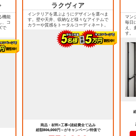
ズで
え、
す。
商品・材料+工事+諸経費全て込み
総額
806,000
円～
がキャンペーン特価で
756,000
で
総額
円～
～
商品の詳細へ