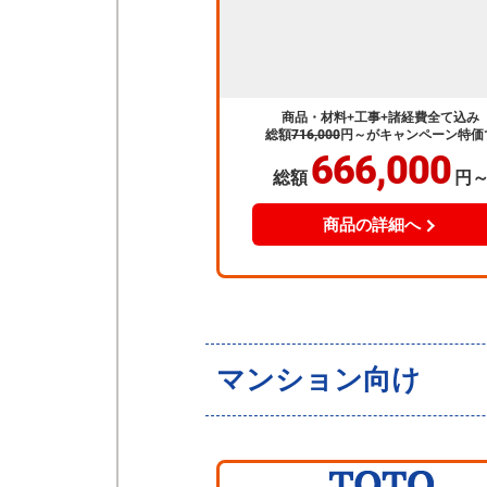
商品・材料+工事+諸経費全て込み
総額
716,000
円～
がキャンペーン特価
666,000
総額
円
商品の詳細へ
マンション向け
WSシリーズ
Sタイ
シンプルながらもお掃除がラクにな
を標準搭載。狭いスペースにも対応