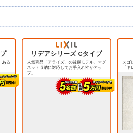
当店人気
当店人気
イプ
No.1
リデアシリーズ Cタイプ
No.4
、ある
人気商品「アライズ」の後継モデル。マグ
スゴ
ネット収納に対応してお手入れ性がアッ
「キ
プ。