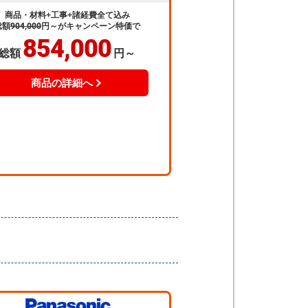
商品・材料+工事+諸経費全て込み
総額
904,000
円～
がキャンペーン特価で
854,000
総額
円～
商品の詳細へ
当店人気
MRシリーズ
No.3
ションリフォーム用バスルーム MR。
にうれしいおそうじラクラク機能に加