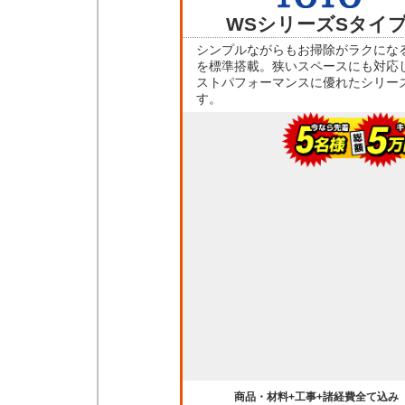
ストパフォーマンスに優れたシリー
す。
商品・材料+工事+諸経費全て込み
総額
613,000
円～
がキャンペーン特価
563,000
総額
円
商品の詳細へ