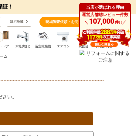
保証！
当店が選ばれる理由
運営店舗総レビュー件数
0
107,000
対応地域
現場調査依頼・お問い合わせ
＼
件!!／
・ドア
水栓(蛇口)
浴室乾燥機
エアコン
洗面台
その他･特価
ーム
。
ださい。