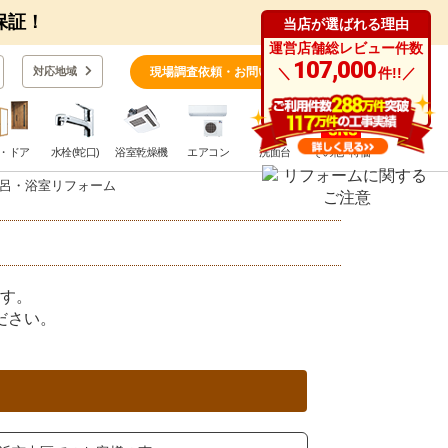
保証！
当店が選ばれる理由
運営店舗総レビュー件数
0
107,000
対応地域
現場調査依頼・お問い合わせ
＼
件!!／
・ドア
水栓(蛇口)
浴室乾燥機
エアコン
洗面台
その他･特価
呂・浴室リフォーム
す。
ださい。