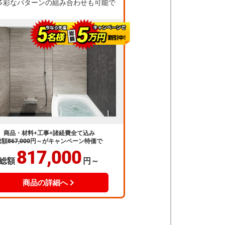
多彩なパターンの組み合わせも可能で
商品・材料+工事+諸経費全て込み
総額
867,000
円～
がキャンペーン特価で
817,000
総額
円～
商品の詳細へ