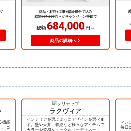
で
商品・材料+工事+諸経費全て込み
総額
734,000
円～
がキャンペーン特価で
684,000
～
総額
円～
商品の詳細へ
ラクヴィア
プ
インテリアを選ぶようにデザインを選べま
る機能
マン
す。壁や天井、収納など様々なアイテムで
し、コ
毎日
カラーや質感をトータルコーディネート。