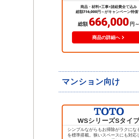
商品・材料+工事+諸経費全て込み
総額
716,000
円～
がキャンペーン特価
666,000
総額
円
商品の詳細へ
マンション向け
WSシリーズ
Sタイ
シンプルながらもお掃除がラクにな
を標準搭載。狭いスペースにも対応