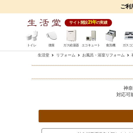
ご利
21年
サイト開設
の実績
トイレ
便座
ガス給湯器
エコキュート
食洗機
ガスコ
生活堂
リフォーム
お風呂・浴室リフォーム
神奈
対応可