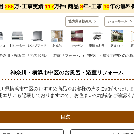
用
288
万･工事実績
117
万件! 商品
3
年･工事
10
年の無料
協力業者様募集
ショー
ルーム
ンロ
IHヒーター
レンジフード
お風呂
キッチン
車庫まわり
庭まわり
窓
神奈川・横浜エリアのお風呂・浴室リフォーム
神奈川・横浜市中区のお風
神奈川・横浜市中区のお風呂・浴室リフォーム
川県横浜市中区のおすすめ商品やお客様の声をご紹介いたしま
能エリアも記載しておりますので、お住まいの地域をご確認く
目次