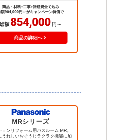
商品・材料+工事+諸経費全て込み
総額
904,000
円～
がキャンペーン特価で
854,000
総額
円～
商品の詳細へ
当店人気
MRシリーズ
No.3
ションリフォーム用バスルーム MR。
にうれしいおそうじラクラク機能に加