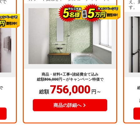
ズで
え、
す。
商品・材料+工事+諸経費全て込み
総額
806,000
円～
がキャンペーン特価で
756,000
で
総額
円～
～
商品の詳細へ