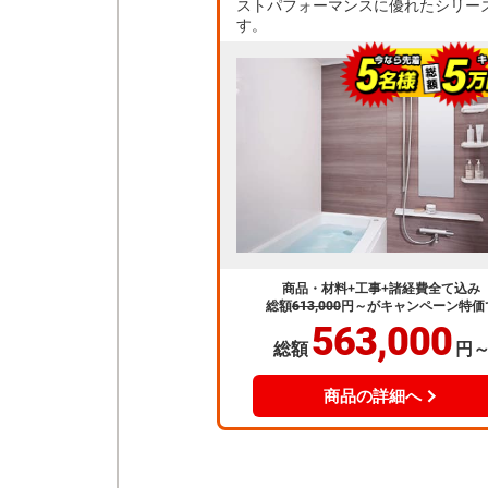
ストパフォーマンスに優れたシリー
す。
商品・材料+工事+諸経費全て込み
総額
613,000
円～
がキャンペーン特価
563,000
総額
円
商品の詳細へ