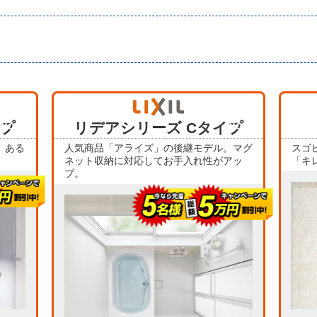
当店人気
当店人気
イプ
No.1
リデアシリーズ Cタイプ
No.4
、ある
人気商品「アライズ」の後継モデル。マグ
スゴ
ネット収納に対応してお手入れ性がアッ
「キ
プ。