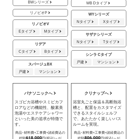
BWシリーズ
WB Dタイプ
リノビオP
WYシリーズ
Nタイプ
Xタイプ
リノビオV
Eタイプ
Mタイプ
サザナシリーズ
Nタイプ
Tタイプ
リデア
Cタイプ
Bタイプ
シンラ Cタイプ
戸建
マンション
スパージュBX
戸建
マンション
パナソニックへ
クリナップへ
スゴピカ浴槽やスミピカフ
浴室丸ごと保温＆高断熱浴
ロアなどの機能性、酸素美
槽と、配置をカスタマイズ
泡湯やエステケアシャワー
できるスタイルシェルフ
といった美の追求が特徴で
で、あたたかく楽しいバス
す。
ルームを実現。
商品･材料費+工事費+諸経費込の
商品･材料費+工事費+諸経費込の
618,000
806,000
総額
円(税込)～が
総額
円(税込)～が