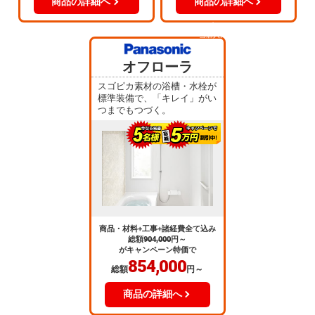
商品の詳細へ
商品の詳細へ
当店人気
No.5
オフローラ
スゴピカ素材の浴槽・水栓が
標準装備で、「キレイ」がい
つまでもつづく。
商品・材料+工事+諸経費全て込み
総額
904,000
円～
がキャンペーン特価で
854,000
総額
円～
商品の詳細へ