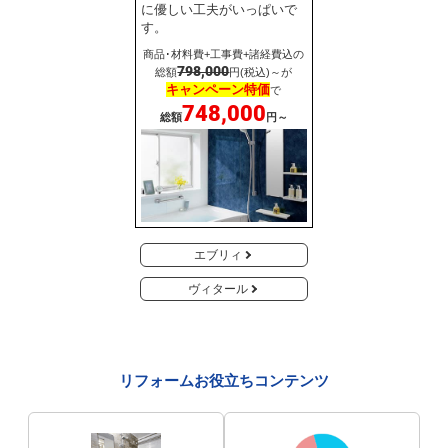
に優しい工夫がいっぱいで
す。
商品･材料費+工事費+諸経費込の
798,000
総額
円(税込)～が
キャンペーン特価
で
748,000
総額
円～
エブリィ
ヴィタール
リフォームお役立ちコンテンツ