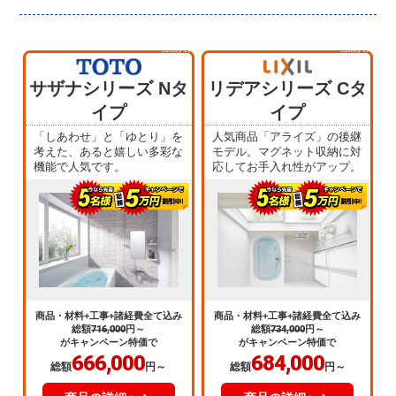
当店人気
当店人気
No.1
No.4
サザナシリーズ Nタ
リデアシリーズ Cタ
イプ
イプ
「しあわせ」と「ゆとり」を
人気商品「アライズ」の後継
考えた、あると嬉しい多彩な
モデル。マグネット収納に対
機能で人気です。
応してお手入れ性がアップ。
商品・材料+工事+諸経費全て込み
商品・材料+工事+諸経費全て込み
総額
716,000
円～
総額
734,000
円～
がキャンペーン特価で
がキャンペーン特価で
666,000
684,000
総額
円～
総額
円～