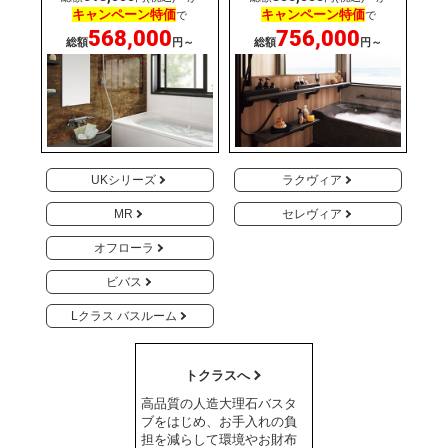
キャンペーン特価
キャンペーン特価
で
で
568,000
756,000
総額
円～
総額
円～
UKシリーズ
ラクヴィア
MR
セレヴィア
オフローラ
ビバス
Lクラス バスルーム
トクラスへ
高品質の人造大理石バスタ
ブをはじめ、お手入れの負
担を減らして環境やお財布