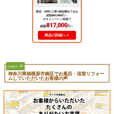
商品・材料+工事+諸経費全て込み
総額
867,000
円～
がキャンペーン特価で
817,000
総額
円～
商品の詳細へ
声
お客様の
神奈川県相模原市南区でお風呂・浴室リフォー
ムしていただいたお客様の声