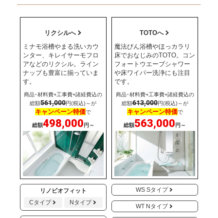
リクシルへ
TOTOへ
ミナモ浴槽やまる洗いカウ
魔法びん浴槽やほっカラリ
ンター、キレイサーモフロ
床でおなじみのTOTO。コン
アなどのリクシル。ライン
フォートウエーブシャワー
ナップも豊富に揃っていま
や床ワイパー洗浄にも注目
す。
です。
商品･材料費+工事費+諸経費込の
商品･材料費+工事費+諸経費込の
561,000
613,000
総額
円(税込)～が
総額
円(税込)～が
キャンペーン特価
キャンペーン特価
で
で
498,000
563,000
総額
円～
総額
円～
WS Sタイプ
リノビオフィット
Cタイプ
Nタイプ
WT Nタイプ