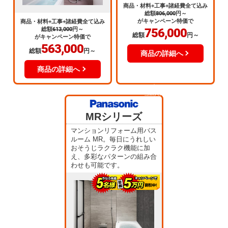
商品・材料+工事+諸経費全て込み
総額
806,000
円～
がキャンペーン特価で
商品・材料+工事+諸経費全て込み
総額
613,000
円～
756,000
総額
円～
がキャンペーン特価で
563,000
総額
円～
商品の詳細へ
商品の詳細へ
当店人気
No.3
MRシリーズ
マンションリフォーム用バス
ルーム MR。毎日にうれしい
おそうじラクラク機能に加
え、多彩なパターンの組み合
わせも可能です。