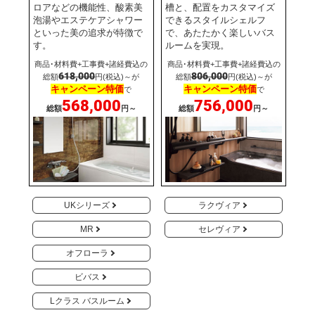
ロアなどの機能性、酸素美
槽と、配置をカスタマイズ
泡湯やエステケアシャワー
できるスタイルシェルフ
といった美の追求が特徴で
で、あたたかく楽しいバス
す。
ルームを実現。
商品･材料費+工事費+諸経費込の
商品･材料費+工事費+諸経費込の
618,000
806,000
総額
円(税込)～が
総額
円(税込)～が
キャンペーン特価
キャンペーン特価
で
で
568,000
756,000
総額
円～
総額
円～
UKシリーズ
ラクヴィア
MR
セレヴィア
オフローラ
ビバス
Lクラス バスルーム