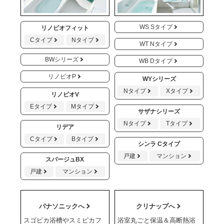
WS Sタイプ
リノビオフィット
Cタイプ
Nタイプ
WT Nタイプ
BWシリーズ
WB Dタイプ
リノビオP
WYシリーズ
Nタイプ
Xタイプ
リノビオV
Eタイプ
Mタイプ
サザナシリーズ
Nタイプ
Tタイプ
リデア
Cタイプ
Bタイプ
シンラ Cタイプ
戸建
マンション
スパージュBX
戸建
マンション
パナソニックへ
クリナップへ
スゴピカ浴槽やスミピカフ
浴室丸ごと保温＆高断熱浴