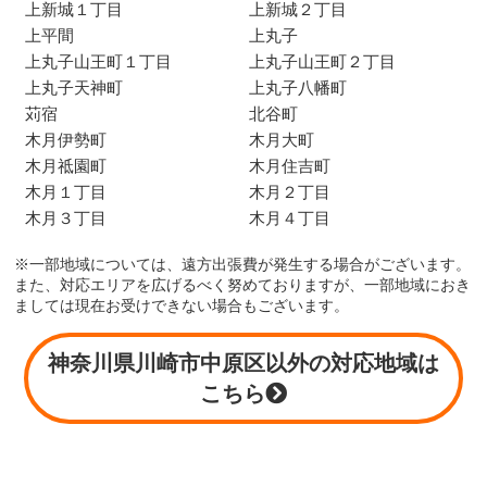
上新城１丁目
上新城２丁目
上平間
上丸子
上丸子山王町１丁目
上丸子山王町２丁目
上丸子天神町
上丸子八幡町
苅宿
北谷町
木月伊勢町
木月大町
木月祗園町
木月住吉町
木月１丁目
木月２丁目
木月３丁目
木月４丁目
※一部地域については、遠方出張費が発生する場合がございます。
また、対応エリアを広げるべく努めておりますが、一部地域におき
ましては現在お受けできない場合もございます。
神奈川県川崎市中原区以外の対応地域は
こちら