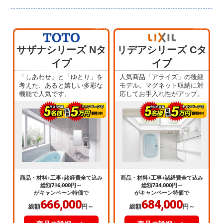
当店人気
当店人気
No.1
No.4
サザナシリーズ Nタ
リデアシリーズ Cタ
イプ
イプ
「しあわせ」と「ゆとり」を
人気商品「アライズ」の後継
考えた、あると嬉しい多彩な
モデル。マグネット収納に対
機能で人気です。
応してお手入れ性がアップ。
商品・材料+工事+諸経費全て込み
商品・材料+工事+諸経費全て込み
総額
716,000
円～
総額
734,000
円～
がキャンペーン特価で
がキャンペーン特価で
666,000
684,000
総額
円～
総額
円～