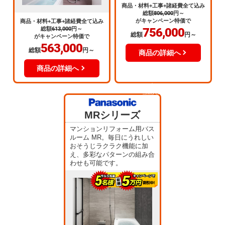
商品・材料+工事+諸経費全て込み
総額
806,000
円～
がキャンペーン特価で
商品・材料+工事+諸経費全て込み
総額
613,000
円～
756,000
総額
円～
がキャンペーン特価で
563,000
総額
円～
商品の詳細へ
商品の詳細へ
当店人気
No.3
MRシリーズ
マンションリフォーム用バス
ルーム MR。毎日にうれしい
おそうじラクラク機能に加
え、多彩なパターンの組み合
わせも可能です。