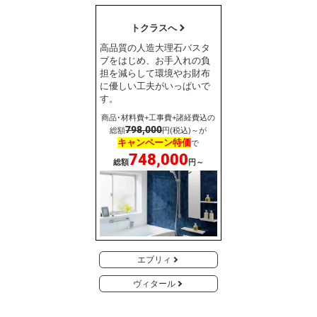
トクラスへ
高品質の人造大理石バスタ
ブをはじめ、お手入れの負
担を減らして環境やお財布
に優しい工夫がいっぱいで
す。
商品･材料費+工事費+諸経費込の
798,000
総額
円(税込)～が
キャンペーン特価
で
748,000
総額
円～
エブリィ
ヴィタール