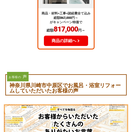
商品・材料+工事+諸経費全て込み
総額
867,000
円～
がキャンペーン特価で
817,000
総額
円～
商品の詳細へ
声
お客様の
神奈川県川崎市中原区でお風呂・浴室リフォー
ムしていただいたお客様の声