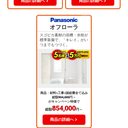
商品の詳細へ
商品の詳細へ
当店人気
No.5
オフローラ
スゴピカ素材の浴槽・水栓が
標準装備で、「キレイ」がい
つまでもつづく。
商品・材料+工事+諸経費全て込み
総額
904,000
円～
がキャンペーン特価で
854,000
総額
円～
商品の詳細へ