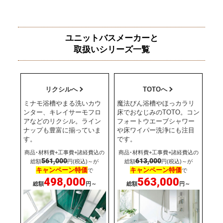
ユニットバスメーカーと
取扱いシリーズ一覧
リクシルへ
TOTOへ
ミナモ浴槽やまる洗いカウ
魔法びん浴槽やほっカラリ
ンター、キレイサーモフロ
床でおなじみのTOTO。コン
アなどのリクシル。ライン
フォートウエーブシャワー
ナップも豊富に揃っていま
や床ワイパー洗浄にも注目
す。
です。
商品･材料費+工事費+諸経費込の
商品･材料費+工事費+諸経費込の
561,000
613,000
総額
円(税込)～が
総額
円(税込)～が
キャンペーン特価
キャンペーン特価
で
で
498,000
563,000
総額
円～
総額
円～