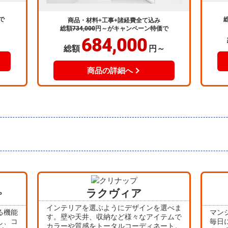
で
商品・材料+工事+諸経費全て込み
総額
734,000
円～
がキャンペーン特価で
684,000
～
総額
円～
商品の詳細へ
ラクヴィア
プ
インテリアを選ぶようにデザインを選べま
る機能
マン
す。壁や天井、収納など様々なアイテムで
し、コ
毎日
カラーや質感をトータルコーディネート。