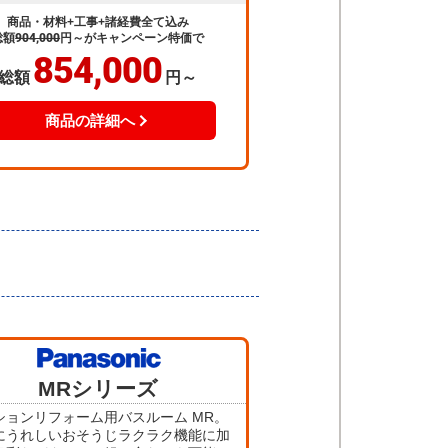
商品・材料+工事+諸経費全て込み
総額
904,000
円～
がキャンペーン特価で
854,000
総額
円～
商品の詳細へ
当店人気
MRシリーズ
No.3
ションリフォーム用バスルーム MR。
にうれしいおそうじラクラク機能に加