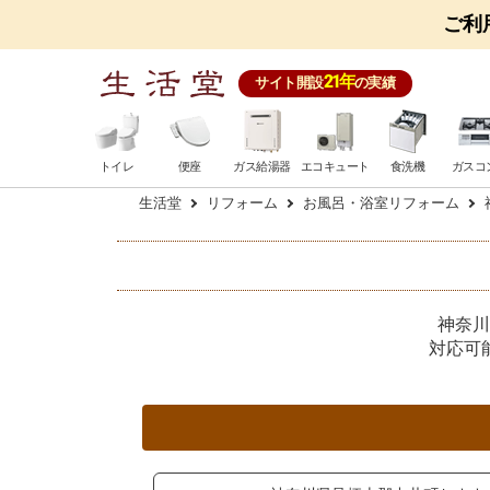
ご利
21年
サイト開設
の実績
トイレ
便座
ガス給湯器
エコキュート
食洗機
ガスコ
生活堂
リフォーム
お風呂・浴室リフォーム
神奈川
対応可