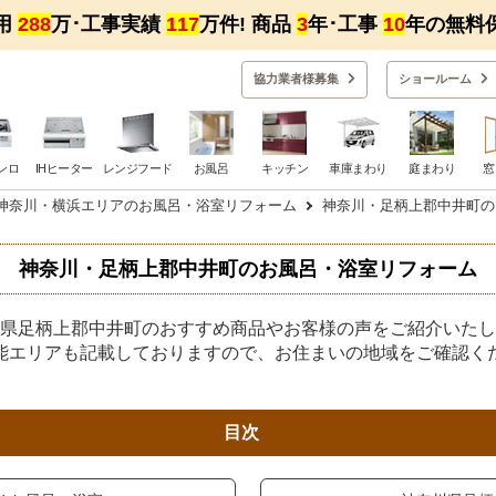
用
288
万･工事実績
117
万件! 商品
3
年･工事
10
年の無料
協力業者様募集
ショー
ルーム
ンロ
IHヒーター
レンジフード
お風呂
キッチン
車庫まわり
庭まわり
窓
神奈川・横浜エリアのお風呂・浴室リフォーム
神奈川・足柄上郡中井町の
神奈川・足柄上郡中井町のお風呂・浴室リフォーム
県足柄上郡中井町のおすすめ商品やお客様の声をご紹介いたし
能エリアも記載しておりますので、お住まいの地域をご確認く
目次