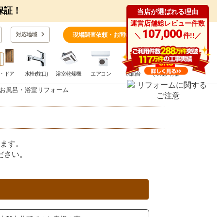
保証！
当店が選ばれる理由
運営店舗総レビュー件数
0
107,000
対応地域
現場調査依頼・お問い合わせ
＼
件!!／
・ドア
水栓(蛇口)
浴室乾燥機
エアコン
洗面台
その他･特価
お風呂・浴室リフォーム
ます。
ださい。