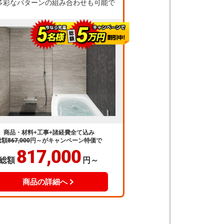
多彩なパターンの組み合わせも可能で
商品・材料+工事+諸経費全て込み
総額
867,000
円～
がキャンペーン特価で
817,000
総額
円～
商品の詳細へ