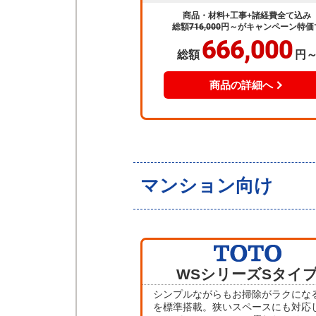
商品・材料+工事+諸経費全て込み
総額
716,000
円～
がキャンペーン特価
666,000
総額
円
商品の詳細へ
マンション向け
WSシリーズ
Sタイ
シンプルながらもお掃除がラクにな
を標準搭載。狭いスペースにも対応