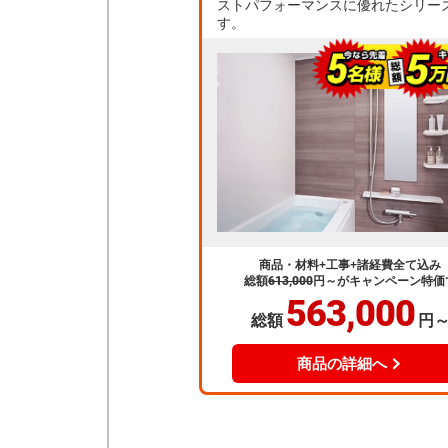
ストパフォーマンスに優れたシリー
す。
商品・材料+工事+諸経費全て込み
総額
613,000
円～
がキャンペーン特価
563,000
総額
円
商品の詳細へ