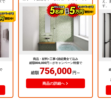
ズで
え、
す。
商品・材料+工事+諸経費全て込み
総額
806,000
円～
がキャンペーン特価で
756,000
で
総額
円～
～
商品の詳細へ