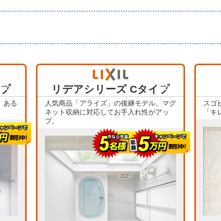
当店人気
当店人気
イプ
No.1
リデアシリーズ Cタイプ
No.4
、ある
人気商品「アライズ」の後継モデル。マグ
スゴ
ネット収納に対応してお手入れ性がアッ
「キ
プ。