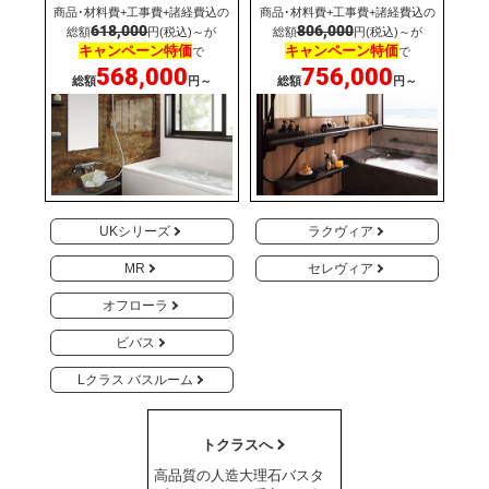
商品･材料費+工事費+諸経費込の
商品･材料費+工事費+諸経費込の
618,000
806,000
総額
円(税込)～が
総額
円(税込)～が
キャンペーン特価
キャンペーン特価
で
で
568,000
756,000
総額
円～
総額
円～
UKシリーズ
ラクヴィア
MR
セレヴィア
オフローラ
ビバス
Lクラス バスルーム
トクラスへ
高品質の人造大理石バスタ