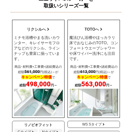
取扱いシリーズ一覧
リクシルへ
TOTOへ
ミナモ浴槽やまる洗いカウ
魔法びん浴槽やほっカラリ
ンター、キレイサーモフロ
床でおなじみのTOTO。コン
アなどのリクシル。ライン
フォートウエーブシャワー
ナップも豊富に揃っていま
や床ワイパー洗浄にも注目
す。
です。
商品･材料費+工事費+諸経費込の
商品･材料費+工事費+諸経費込の
561,000
613,000
総額
円(税込)～が
総額
円(税込)～が
キャンペーン特価
キャンペーン特価
で
で
498,000
563,000
総額
円～
総額
円～
WS Sタイプ
リノビオフィット
Cタイプ
Nタイプ