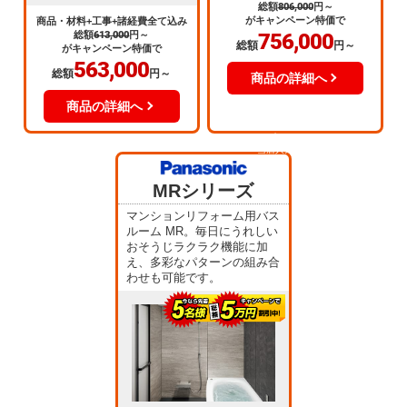
総額
806,000
円～
がキャンペーン特価で
商品・材料+工事+諸経費全て込み
総額
613,000
円～
756,000
総額
円～
がキャンペーン特価で
563,000
総額
円～
商品の詳細へ
商品の詳細へ
当店人気
No.3
MRシリーズ
マンションリフォーム用バス
ルーム MR。毎日にうれしい
おそうじラクラク機能に加
え、多彩なパターンの組み合
わせも可能です。