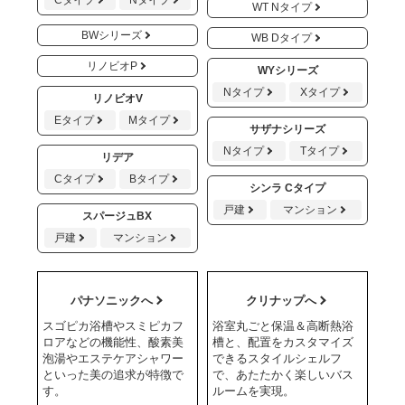
WT Nタイプ
BWシリーズ
WB Dタイプ
リノビオP
WYシリーズ
Nタイプ
Xタイプ
リノビオV
Eタイプ
Mタイプ
サザナシリーズ
Nタイプ
Tタイプ
リデア
Cタイプ
Bタイプ
シンラ Cタイプ
戸建
マンション
スパージュBX
戸建
マンション
パナソニックへ
クリナップへ
スゴピカ浴槽やスミピカフ
浴室丸ごと保温＆高断熱浴
ロアなどの機能性、酸素美
槽と、配置をカスタマイズ
泡湯やエステケアシャワー
できるスタイルシェルフ
といった美の追求が特徴で
で、あたたかく楽しいバス
す。
ルームを実現。