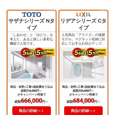
当店人気
当店人気
No.1
No.4
サザナシリーズ Nタ
リデアシリーズ Cタ
イプ
イプ
「しあわせ」と「ゆとり」を
人気商品「アライズ」の後継
考えた、あると嬉しい多彩な
モデル。マグネット収納に対
機能で人気です。
応してお手入れ性がアップ。
商品・材料+工事+諸経費全て込み
商品・材料+工事+諸経費全て込み
総額
716,000
円～
総額
734,000
円～
がキャンペーン特価で
がキャンペーン特価で
666,000
684,000
総額
円～
総額
円～
商品の詳細へ
商品の詳細へ