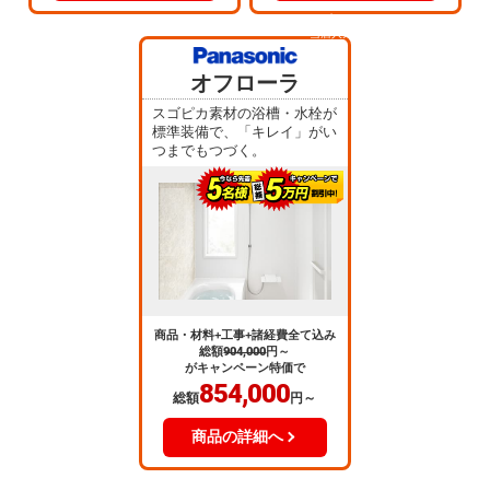
当店人気
No.5
オフローラ
スゴピカ素材の浴槽・水栓が
標準装備で、「キレイ」がい
つまでもつづく。
商品・材料+工事+諸経費全て込み
総額
904,000
円～
がキャンペーン特価で
854,000
総額
円～
商品の詳細へ