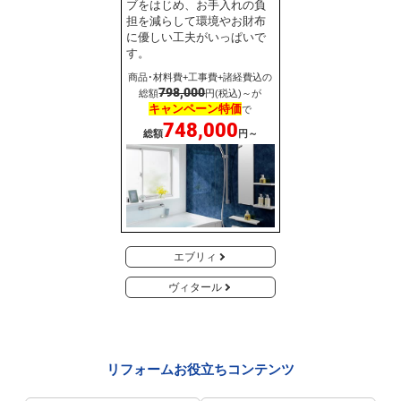
ブをはじめ、お手入れの負
担を減らして環境やお財布
に優しい工夫がいっぱいで
す。
商品･材料費+工事費+諸経費込の
798,000
総額
円(税込)～が
キャンペーン特価
で
748,000
総額
円～
エブリィ
ヴィタール
リフォームお役立ちコンテンツ