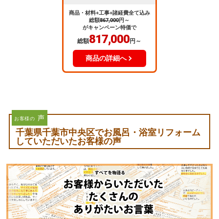
商品・材料+工事+諸経費全て込み
総額
867,000
円～
がキャンペーン特価で
817,000
総額
円～
商品の詳細へ
声
お客様の
千葉県千葉市中央区でお風呂・浴室リフォーム
していただいたお客様の声