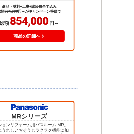
商品・材料+工事+諸経費全て込み
総額
904,000
円～
がキャンペーン特価で
854,000
総額
円～
商品の詳細へ
当店人気
MRシリーズ
No.3
ションリフォーム用バスルーム MR。
にうれしいおそうじラクラク機能に加