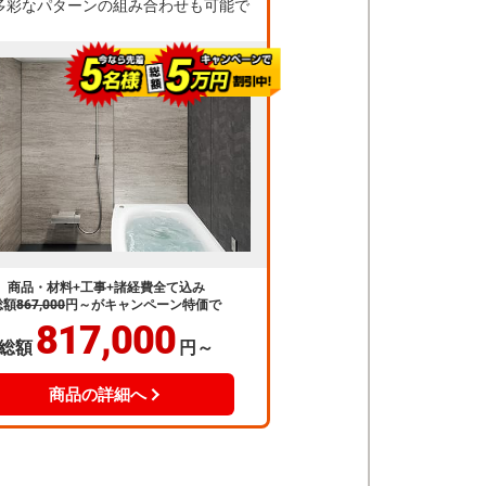
多彩なパターンの組み合わせも可能で
商品・材料+工事+諸経費全て込み
総額
867,000
円～
がキャンペーン特価で
817,000
総額
円～
商品の詳細へ