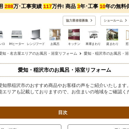
用
288
万･工事実績
117
万件! 商品
3
年･工事
10
年の無料
協力業者様募集
ショー
ルーム
ンロ
IHヒーター
レンジフード
お風呂
キッチン
車庫まわり
庭まわり
窓
愛知・名古屋エリアのお風呂・浴室リフォーム
愛知・稲沢市のお風呂・浴
愛知・稲沢市のお風呂・浴室リフォーム
愛知県稲沢市のおすすめ商品やお客様の声をご紹介いたします
能エリアも記載しておりますので、お住まいの地域をご確認く
目次