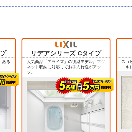
当店人気
当店人気
イプ
No.1
リデアシリーズ Cタイプ
No.4
、ある
人気商品「アライズ」の後継モデル。マグ
スゴ
ネット収納に対応してお手入れ性がアッ
「キ
プ。