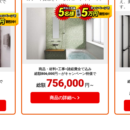
ズで
え、
す。
商品・材料+工事+諸経費全て込み
総額
806,000
円～
がキャンペーン特価で
756,000
で
総額
円～
～
商品の詳細へ