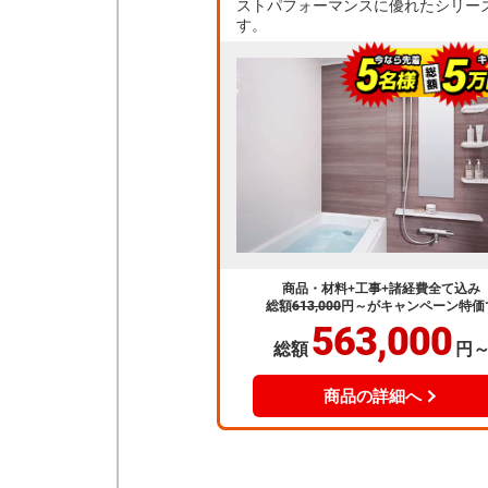
ストパフォーマンスに優れたシリー
す。
商品・材料+工事+諸経費全て込み
総額
613,000
円～
がキャンペーン特価
563,000
総額
円
商品の詳細へ