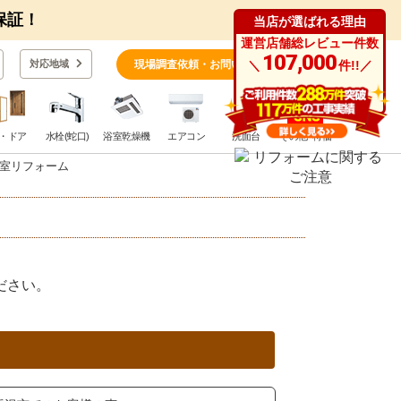
保証！
当店が選ばれる理由
運営店舗総レビュー件数
0
107,000
対応地域
現場調査依頼・お問い合わせ
＼
件!!／
・ドア
水栓(蛇口)
浴室乾燥機
エアコン
洗面台
その他･特価
室リフォーム
。
ださい。