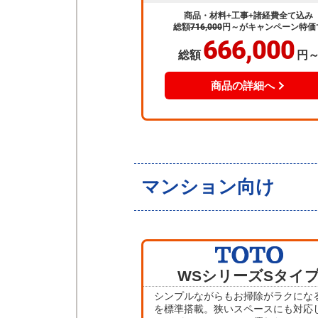
商品・材料+工事+諸経費全て込み
総額
716,000
円～
がキャンペーン特価
666,000
総額
円
商品の詳細へ
マンション向け
WSシリーズ
Sタイ
シンプルながらもお掃除がラクにな
を標準搭載。狭いスペースにも対応