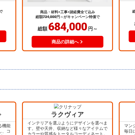
で
商品・材料+工事+諸経費全て込み
総額
734,000
円～
がキャンペーン特価で
684,000
～
総額
円～
商品の詳細へ
ラクヴィア
プ
インテリアを選ぶようにデザインを選べま
る機能
マン
す。壁や天井、収納など様々なアイテムで
し、コ
毎日
カラーや質感をトータルコーディネート。