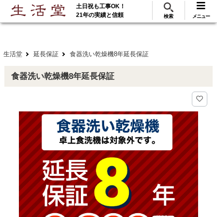
土日祝も工事OK！
288
117
無料見積
ご利用
万･工事実績
万件!
21年の実績と信頼
検索
メニュー
生活堂
延長保証
食器洗い乾燥機8年延長保証
食器洗い乾燥機8年延長保証