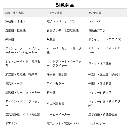
対象商品
白物・生活家電
キッチン家電
その他家電
冷蔵庫・冷凍庫
電子レンジ・オーブン
シェーバー
洗濯機・乾燥機
食器洗い機・食器乾燥機
電動歯ブラシ
掃除機
炊飯器
ドライヤー・ヘアアイロン
ファンヒーター・オイルヒ
ホームベーカリー・餅つき
スチーマー・イオンスチー
ーター・パネルヒーター
機
マー
ホットカーペット・電気毛
ホットプレート・ロースタ
フィットネス機器
布
ー・フライヤー
加湿器・除湿機・乾燥機
浄水器・整水器
体温計・血圧計・歩数計
電気ストーブ
ワインセラー
体重計・体脂肪計
扇風機・サーキュレーター
精米機
マッサージチェア
アイロン・ズボンプレッサ
マッサージ器（チェア以
卓上IH調理器
ー
外）
空気清浄機・イオン発生器
コーヒーメーカー
温水便座・多機能便座
ドアホン
電気ポット・電気ケトル
シュレッダー