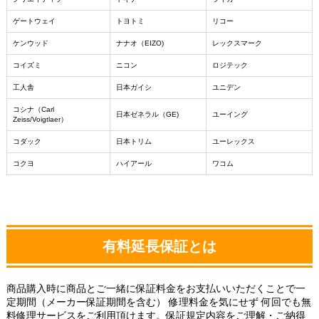
ゲートウェイ
トヨトミ
リコー
ケンウッド
ナナオ（EIZO)
レックスマーク
コイズミ
ニコン
ロジテック
工人舎
日本ガイシ
ユニデン
コシナ（Carl
日本ゼネラル（GE)
ユーイング
Zeiss/Voigtlaer）
コダック
日本トリム
ユーレックス
コクヨ
ハイアール
ワコム
有料延長保証とは
商品購入時に商品とご一緒に保証料金をお支払いいただくことで一
定期間（メーカー保証期間を含む） 修理料金を気にせず 何回でも無
料修理サービスをご利用頂けます。保証規定内容をご理解・ご納得