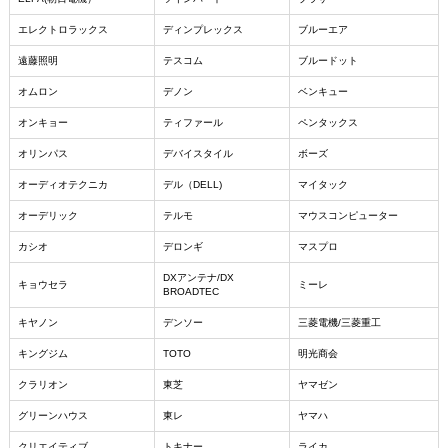
エレクトロラックス
ディンプレックス
ブルーエア
遠藤照明
テスコム
ブルードット
オムロン
デノン
ベンキュー
オンキョー
ティファール
ペンタックス
オリンパス
デバイスタイル
ボーズ
オーディオテクニカ
デル（DELL)
マイタック
オーデリック
テルモ
マウスコンピューター
カシオ
デロンギ
マスプロ
DXアンテナ/DX
キョウセラ
ミーレ
BROADTEC
キヤノン
デンソー
三菱電機/三菱重工
キングジム
TOTO
明光商会
クラリオン
東芝
ヤマゼン
グリーンハウス
東レ
ヤマハ
クリエイティブ
トキナー
ライカ