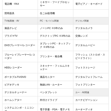
ミキサー・フードプロセッ
電話機・FAX
電子ピアノ・キーボード
サー
照明器具
生ごみ処理機
TV他黒物・AV
PC・モバイル関連
デジカメ関連
液晶テレビ
ノートPC ※3年のみ
デジタルカメラ
プラズマTV
デスクトップPC ※3年のみ
交換レンズ
タブレットPC・ネットブッ
DVDプレーヤー/レコーダー
デジタルムービー
ク ※3年のみ
ブルーレイプレーヤー/レコ
フラッシュ（ストロボ・ス
プリンター・複合機
ーダー
ピードライト）
スキャナー・フィルムスキ
HDDレコーダー
フォトストレージ
ャナー
ポータブルTV/DVD
液晶モニター
デジタルフォトフレーム
ビデオデッキ
無線LAN・ルーター
フォトプリンター
デジタルチューナー
ペンタブレット
カー・AV関連
ホームシアター
外付けドライブ
カーナビゲーション
システムコンポ・ミニコン
電子辞書・PDA・電子メモ
カーオーディオ