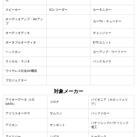
ポ
スピーカー
ICレコーダー
カーモニター
オーディオアンプ・AVアン
カーTV・チューナー
プ
オーディオデッキ
チェンジャー
ポータブルオーディオ
ETCユニット
ヘッドホン
カーアンプ・ウーファー
ラジカセ・ラジオ
バックカメラ
ワイヤレス伝送AV機器
プロジェクター
対象メーカー
アイオーデータ（I.O.
パイオニア（カロッツェリ
お買い物を続ける
カートへ進む
コロナ
DATA）
ア）
アイリスオーヤマ
サムスン
バッファロー
パナソニック/パナソニック
アイホン
サンボット
電工
アイリバー
シグマ
ヒーテック