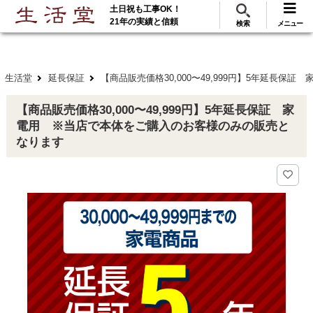
土日祝も工事OK！
288
117
無料見積
ご利用
万･工事実績
万件!
21年の実績と信頼
検索
メニュー
生活堂
延長保証
【商品販売価格30,000〜49,999円】5年延長
【商品販売価格30,000〜49,999円】5年延長保証 家
電用 ※当店で本体をご購入のお客様のみの販売と
なります