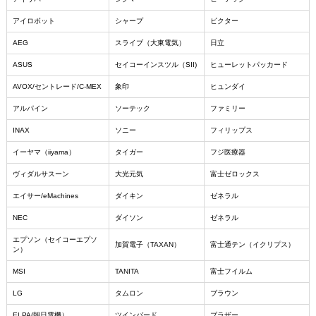
アイロボット
シャープ
ビクター
AEG
スライブ（大東電気）
日立
ASUS
セイコーインスツル（SII)
ヒューレットパッカード
AVOX/セントレード/C-MEX
象印
ヒュンダイ
アルパイン
ソーテック
ファミリー
INAX
ソニー
フィリップス
イーヤマ（iiyama）
タイガー
フジ医療器
ヴィダルサスーン
大光元気
富士ゼロックス
エイサー/eMachines
ダイキン
ゼネラル
NEC
ダイソン
ゼネラル
エプソン（セイコーエプソ
加賀電子（TAXAN）
富士通テン（イクリプス）
ン）
MSI
TANITA
富士フイルム
LG
タムロン
ブラウン
ELPA(朝日電機）
ツインバード
ブラザー