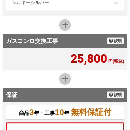
シルキーシルバー
ガスコンロ交換工事
説明
25,800
円(税込)
保証
説明
3
10
無料保証付
商品
年・工事
年