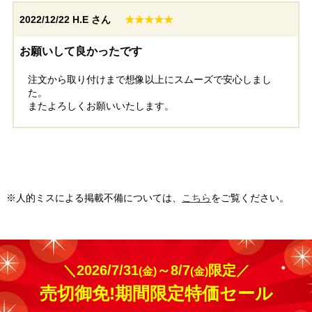
2022/12/22
H.E さん
★★★★★
お願いして良かったです
注文から取り付けまで想像以上にスムーズで安心しまし
た。
またよろしくお願いいたします。
※人的ミスによる掲載不備については、
こちら
をご覧ください。
＼2026/7/31
～8/7
限定／
(金)
(金)
売切御免!期間限定特価セール