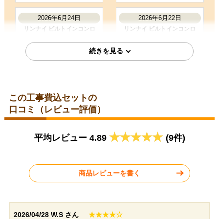
商品選定がしやすかった
在庫があった
2026年6月24日
2026年6月22日
レビューの評価が良かった
リンナイ ビルトインコンロ
リンナイ ビルトインコンロ
RHS31W42J3RSTW
RHS71W42J4RSTW
お客様の声をもっと見る
この工事費込セットの
口コミ（レビュー評価）
神奈川県横浜市
岐阜県大垣市
平均レビュー 4.89
(9件)
2026年6月9日
2026年6月8日
リンナイ ビルトインコンロ
リンナイ ビルトインコンロ
RHS31W42J4RSTW
RHS31W42J3RSTW
商品レビューを書く
2026/04/28
W.S さん
★★★★☆