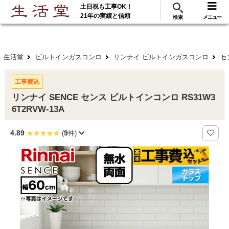
土日祝も工事OK！
288
117
無料見積
ご利用
万･工事実績
万件!
21年の実績と信頼
検索
メニュー
生活堂
ビルトインガスコンロ
リンナイ ビルトインガスコンロ
セ
工事費込
リンナイ SENCE センス ビルトインコンロ RS31W3
6T2RVW-13A
4.89
9
(
件)