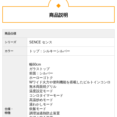
商品説明
商品仕様
SENCE センス
シリーズ
トップ：シルキーシルバー
カラー
幅60cm
ガラストップ
前面：シルバー
ホーローゴトク
Wワイド火力や便利機能を搭載したビルトインコンロ
無水両面焼グリル
温度設定モード
コンロタイマーモード
高温炒めモード
湯わかしモード
炊飯モード
仕様・
特徴
調理油過熱防止装置