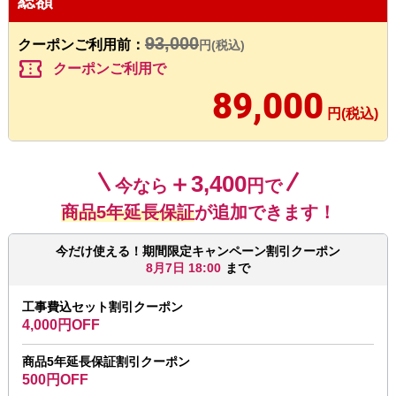
総額
93,000
クーポンご利用前：
円(税込)
confirmation_number
クーポンご利用で
89,000
円(税込)
＋3,400
今なら
円で
商品5年延長保証
が追加できます！
今だけ使える！期間限定キャンペーン割引クーポン
8月7日 18:00
まで
工事費込セット割引クーポン
4,000円OFF
商品5年延長保証割引クーポン
500円OFF