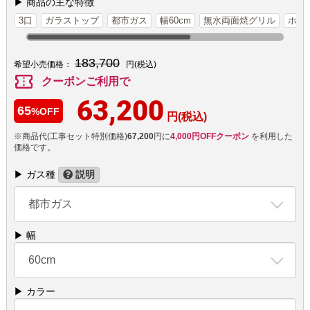
▶ 商品の主な特徴
3口
ガラストップ
都市ガス
幅60cm
無水両面焼グリル
ホー
183,700
希望小売価格：
円(税込)
confirmation_number
クーポンご利用で
63,200
65
%OFF
円(税込)
※商品代(工事セット特別価格)
67,200
円に
4,000円OFFクーポン
を利用した
価格です。
▶ ガス種
説明
都市ガス
▶ 幅
60cm
▶ カラー