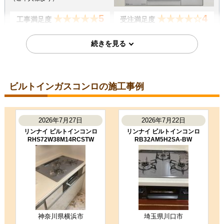
5
4
★★★★★
★★★★☆
工事満足度
受注満足度
購入の決め手
商品選定がしやすかった
在庫があった
レビューの評価が良かった
ビルトインガスコンロの施工事例
2026年6月20日
福岡県北九州市
2026年7月27日
2026年7月22日
ビルトインコンロ工事のお客様
RS31W36T2RVW-13A
リンナイ ビルトインコンロ
リンナイ ビルトインコンロ
RHS72W38M14RCSTW
RB32AM5H2SA-BW
コメント
とても丁寧な作業をしてくださいま
した それと、 こちらに向かっている
途中に自宅到着時間を連絡してくだ
さったので心…
（ご本人様より）
5
4
★★★★★
★★★★☆
工事満足度
受注満足度
神奈川県横浜市
埼玉県川口市
購入の決め手