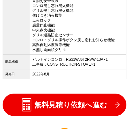
立消え安全装置
コンロ消し忘れ消火機能
グリル消し忘れ消火機能
焦げつき消火機能
点火ロック
感震停止機能
中火点火機能
グリル過熱防止センサー
コンロ・グリル操作ボタン戻し忘れお知らせ機能
高温自動温度調節機能
水無し両面焼グリル
ビルトインコンロ：RS31W36T2RVW-13A×1
商品構成
工事費：CONSTRUCTION-STOVE×1
2022年8月
発売日
無料見積り依頼へ進む