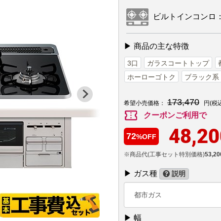
ビルトインコンロ：PD
▶ 商品の主な特徴
3口
ガラスコートトップ
ホーローゴトク
ブラック系
173,470
希望小売価格：
円(税
confirmation_number
クーポンご利用で
48,20
72
%OFF
※商品代(工事セット特別価格)
53,20
▶ ガス種
説明
都市ガス
▶ 幅