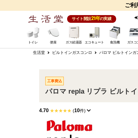
ご利
21年
サイト開設
の実績
トイレ
便座
ガス給湯器
エコキュート
食洗機
ガスコ
生活堂
ビルトインガスコンロ
パロマ ビルトインガ
工事費込
パロマ repla リプラ ビルトイン
4.70
10
(
件)