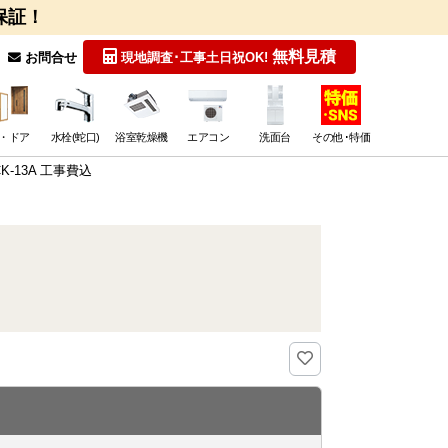
保証！
無料見積
お問合せ
現地調査･工事
土日祝OK!
・ドア
水栓(蛇口)
浴室乾燥機
エアコン
洗面台
その他･特価
CK-13A 工事費込