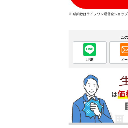
※ 成約数はライフワン運営全ショッ
こ
LINE
メー