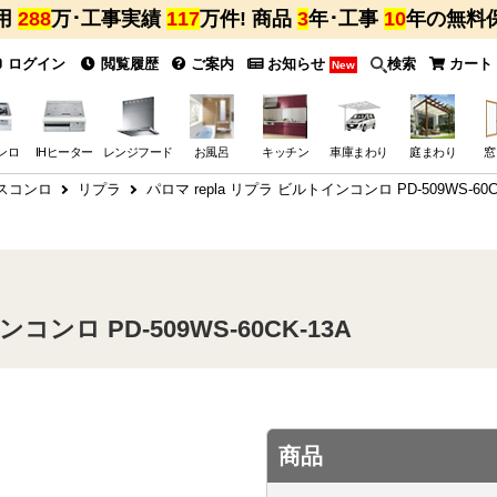
用
288
万･工事実績
117
万件! 商品
3
年･工事
10
年の無料
ログイン
閲覧履歴
ご案内
お知らせ
検索
カート
New
ンロ
IHヒーター
レンジフード
お風呂
キッチン
車庫まわり
庭まわり
窓
スコンロ
リプラ
パロマ repla リプラ ビルトインコンロ PD-509WS-60
コンロ PD-509WS-60CK-13A
商品