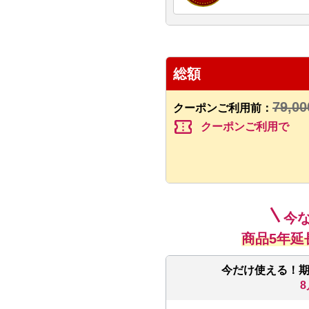
総額
79,00
クーポンご利用前：
confirmation_number
クーポンご利用で
今
商品5年延
今だけ使える！
8