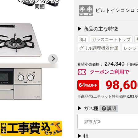
ビルトインコンロ：PD
▶ 商品の主な特徴
3口
ガラスコートトップ
グリル調理機器付属
レンジ
274,340
希望小売価格：
円(税
confirmation_number
クーポンご利用で
98,60
64
%OFF
※商品代(工事セット特別価格)
103,6
▶ ガス種
説明
都市ガス
▶ 幅