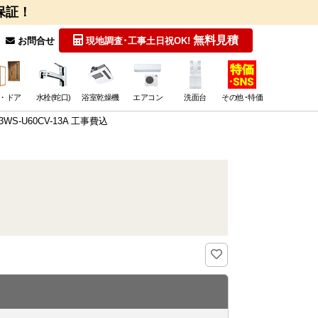
保証！
無料見積
お問合せ
現地調査･工事
土日祝OK!
・ドア
水栓(蛇口)
浴室乾燥機
エアコン
洗面台
その他･特価
WS-U60CV-13A 工事費込