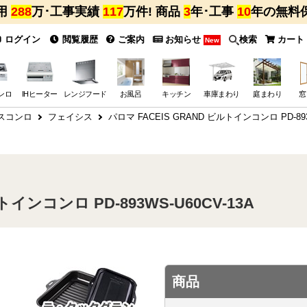
用
288
万･工事実績
117
万件! 商品
3
年･工事
10
年の無料
ログイン
閲覧履歴
ご案内
お知らせ
検索
カート
New
ンロ
IHヒーター
レンジフード
お風呂
キッチン
車庫まわり
庭まわり
窓
スコンロ
フェイシス
パロマ FACEIS GRAND ビルトインコンロ PD-893
トインコンロ PD-893WS-U60CV-13A
商品