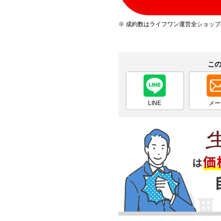
※ 成約数はライフワン運営全ショッ
こ
LINE
メー