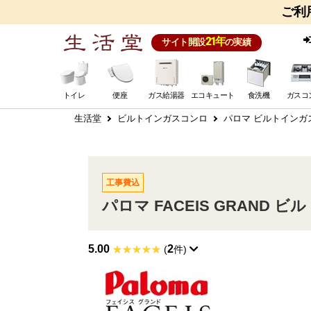
ご利
21年
サイト開設
の実績
トイレ
便座
ガス給湯器
エコキュート
食洗機
ガスコ
生活堂
ビルトインガスコンロ
パロマ ビルトインガ
工事費込
パロマ FACEIS GRAND ビル
5.00
2
(
件)