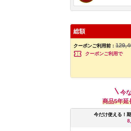
総額
129,4
クーポンご利用前：
confirmation_number
クーポンご利用で
今
商品5年延
今だけ使える！
8