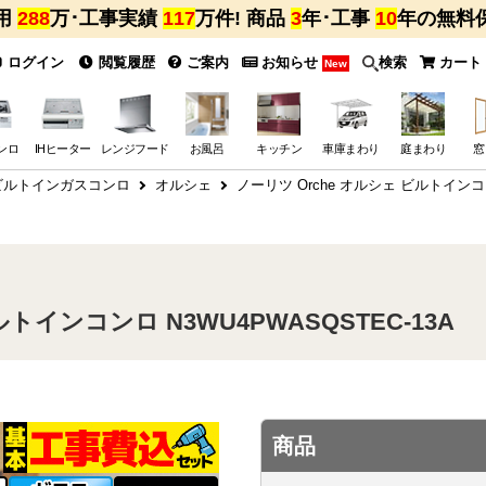
用
288
万･工事実績
117
万件! 商品
3
年･工事
10
年の無料
ログイン
閲覧履歴
ご案内
お知らせ
検索
カート
New
ンロ
IHヒーター
レンジフード
お風呂
キッチン
車庫まわり
庭まわり
窓
 ビルトインガスコンロ
オルシェ
ノーリツ Orche オルシェ ビルトインコン
ルトインコンロ N3WU4PWASQSTEC-13A
商品