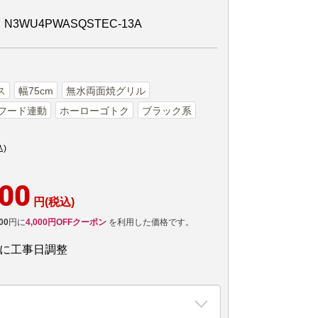
WU4PWASQSTEC-13A
ス
幅75cm
無水両面焼グリル
フード連動
ホーローゴトク
ブラック系
込)
000
円(税込)
00
円に
4,000円OFFクーポン
を利用した価格です。
後に工事日調整