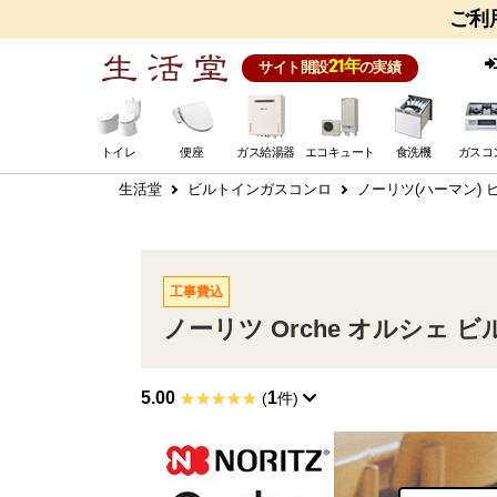
ご利
21年
サイト開設
の実績
トイレ
便座
ガス給湯器
エコキュート
食洗機
ガスコ
生活堂
ビルトインガスコンロ
ノーリツ(ハーマン)
工事費込
ノーリツ Orche オルシェ ビ
5.00
1
(
件)