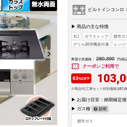
ビルトインコンロ：N3
▶ 商品の主な特徴
3口
ガラストップ
都市ガ
グリル調理機器付属
レンジ
280,390
希望小売価格：
円(税
confirmation_number
クーポンご利用で
103,
63
%OFF
※商品代(工事セット特別価格)
107,0
▶ お届け目安：納期確定
▶ ガス種
説明
都市ガス