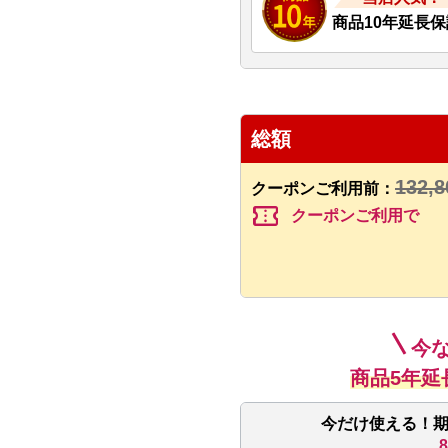
商品10年延長保
総額
132,8
クーポンご利用前：
confirmation_number
クーポンご利用で
今
商品5年延
今だけ使える！