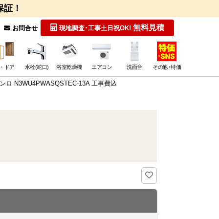
保証！
無料見積
お問合せ
現地調査･工事
土日祝OK!
・ドア
水栓(蛇口)
浴室乾燥機
エアコン
洗面台
その他･特価
ロ N3WU4PWASQSTEC-13A 工事費込