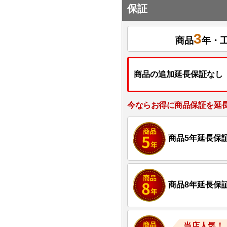
保証
3
商品
年・
商品の追加延長保証なし
今ならお得に商品保証を延
商品5年延長保
商品8年延長保
当店人気！