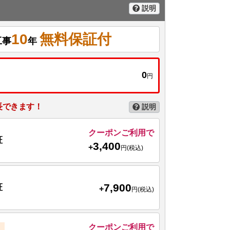
説明
10
無料保証付
工事
年
0
円
長できます！
説明
クーポンご利用で
証
3,400
+
円(税込)
7,900
証
+
円(税込)
クーポンご利用で