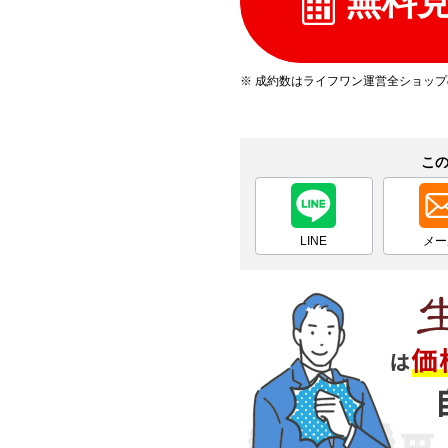
無料
※ 成約数はライフワン運営全ショッ
こ
LINE
メー