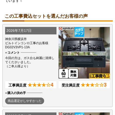
ています！
この工事費込セットを選んだお客様の声
2026年7月17日
神奈川県横浜市
ビルトインコンロ工事のお客様
DG32V3VP1-13A
コメント
今回の方は、ガス台も綺麗に清掃し
てくださいました。
（ご本人様より）
4
3
★★★★☆
★★★☆☆
工事満足度
受注満足度
購入の決め手
商品選定がしやすかった