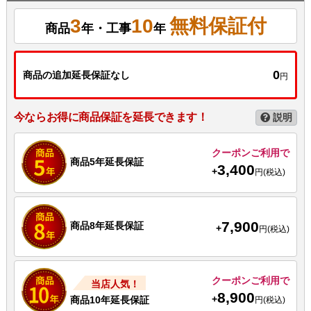
3
10
無料保証付
商品
年・工事
年
0
商品の追加延長保証なし
円
今ならお得に商品保証を延長できます！
説明
クーポンご利用で
商品5年延長保証
3,400
+
円(税込)
7,900
商品8年延長保証
+
円(税込)
クーポンご利用で
当店人気！
8,900
+
商品10年延長保証
円(税込)