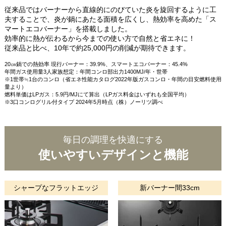
従来品ではバーナーから直線的にのびていた炎を旋回するように工
夫することで、炎が鍋にあたる面積を広くし、熱効率を高めた「ス
マートエコバーナー」を搭載しました。
効率的に熱が伝わるから今までの使い方で自然と省エネに！
従来品と比べ、10年で約25,000円の削減が期待できます。
20㎝鍋での熱効率 現行バーナー：39.9%、スマートエコバーナー：45.4%
年間ガス使用量3人家族想定：年間コンロ部出力1400MJ/年・世帯
※1世帯≒1台のコンロ（省エネ性能カタログ2022年版ガスコンロ・年間の目安燃料使用
量より）
燃料単価はLPガス：5.9円/MJにて算出（LPガス料金はいずれも全国平均）
※3口コンログリル付タイプ 2024年5月時点（株）ノーリツ調べ
毎日の調理を快適にする
使いやすいデザインと機能
シャープなフラットエッジ
新バーナー間33cm