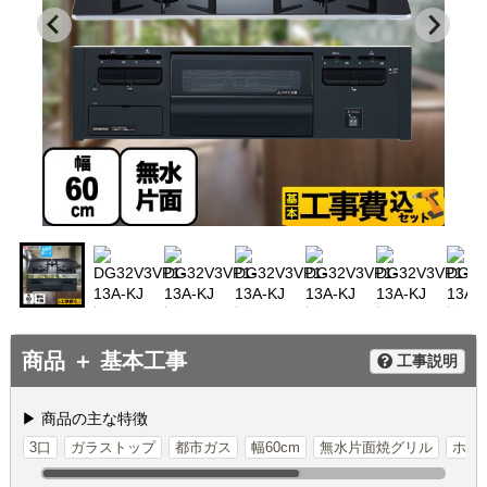
商品 ＋ 基本工事
工事説明
▶ 商品の主な特徴
3口
ガラストップ
都市ガス
幅60cm
無水片面焼グリル
ホー