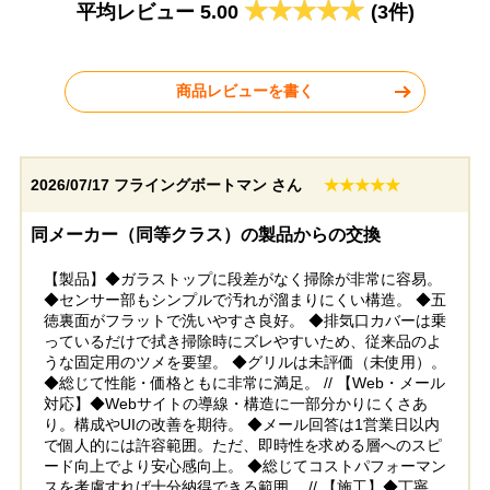
平均レビュー 5.00
(3件)
2026年3月26日
2026年3月11日
ノーリツ ビルトインコンロ
ノーリツ ビルトインコンロ
N3WT5RWTQ1
N3WU3PWASQSTEC
商品レビューを書く
2026/07/17
フライングボートマン さん
★★★★★
千葉県千葉市
東京都練馬区
同メーカー（同等クラス）の製品からの交換
【製品】◆ガラストップに段差がなく掃除が非常に容易。
工事実績をもっと見る
◆センサー部もシンプルで汚れが溜まりにくい構造。 ◆五
徳裏面がフラットで洗いやすさ良好。 ◆排気口カバーは乗
っているだけで拭き掃除時にズレやすいため、従来品のよ
うな固定用のツメを要望。 ◆グリルは未評価（未使用）。
◆総じて性能・価格ともに非常に満足。 // 【Web・メール
対応】◆Webサイトの導線・構造に一部分かりにくさあ
り。構成やUIの改善を期待。 ◆メール回答は1営業日以内
で個人的には許容範囲。ただ、即時性を求める層へのスピ
ード向上でより安心感向上。 ◆総じてコストパフォーマン
スを考慮すれば十分納得できる範囲。 // 【施工】◆丁寧、