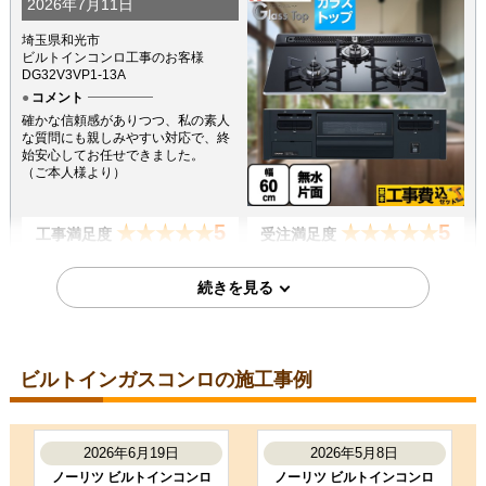
2026年7月11日
埼玉県和光市
ビルトインコンロ工事のお客様
DG32V3VP1-13A
コメント
確かな信頼感がありつつ、私の素人
な質問にも親しみやすい対応で、終
始安心してお任せできました。
（ご本人様より）
5
5
★★★★★
★★★★★
工事満足度
受注満足度
購入の決め手
価格が安かった
2025年10月19日
ビルトインガスコンロの施工事例
千葉県柏市
ビルトインコンロ工事のお客様
DG32V3VP1-13A
2026年6月19日
2026年5月8日
コメント
ノーリツ ビルトインコンロ
ノーリツ ビルトインコンロ
丁寧な工事、商品説明 大変良かっ