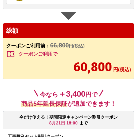
総額
66,800
クーポンご利用前：
円(税込)
confirmation_number
クーポンご利用で
60,800
円(税込)
＋3,400
今なら
円で
商品5年延長保証
が追加できます！
今だけ使える！期間限定キャンペーン割引クーポン
8月21日 18:00
まで
工事費込セット割引クーポン