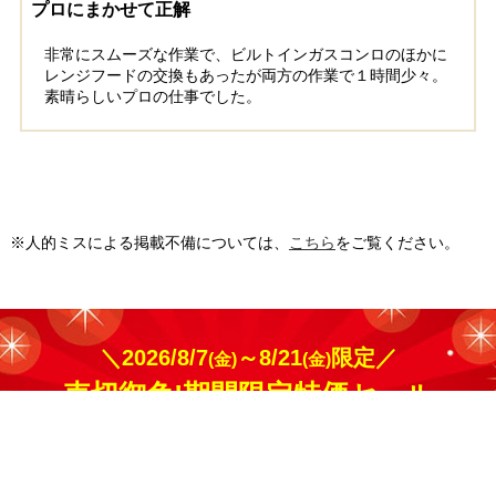
プロにまかせて正解
非常にスムーズな作業で、ビルトインガスコンロのほかに
レンジフードの交換もあったが両方の作業で１時間少々。
素晴らしいプロの仕事でした。
※人的ミスによる掲載不備については、
こちら
をご覧ください。
＼2026/8/7
～8/21
限定／
(金)
(金)
売切御免!期間限定特価セール
60,800
総額
円
絞り込み
かんたん無料見積へ
検索