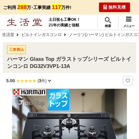
288
117
無料見積
ご利用
万･工事実績
万件!
土日祝も工事OK！
21年の実績と信頼
検索
メニュー
生活堂
ビルトインガスコンロ
ノーリツ(ハーマン) ビルトインガスコ
工事費込
ハーマン Glass Top ガラストップシリーズ ビルトイ
ンコンロ DG32V3VP1-13A
5.00
3
(
件)