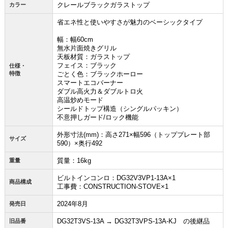
クレールブラックガラストップ
カラー
省エネ性と使いやすさが魅力のベーシックタイプ
幅：幅60cm
無水片面焼きグリル
天板材質：ガラストップ
フェイス：ブラック
仕様・
特徴
ごとく色：ブラックホーロー
スマートエコバーナー
ダブル高火力＆ダブルトロ火
高温炒めモード
シールドトップ構造（シングルパッキン）
不意押しガード/ロック機能
外形寸法(mm)：高さ271×幅596（トッププレート部
サイズ
590）×奥行492
質量：16kg
重量
ビルトインコンロ：DG32V3VP1-13A×1
商品構成
工事費：CONSTRUCTION-STOVE×1
2024年8月
発売日
DG32T3VS-13A → DG32T3VPS-13A-KJ の後継品
旧品番