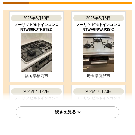
福岡県古賀市
ビルトインコンロ工事のお客様
PD-829WS-U75CV-13A
2026年6月19日
2026年5月8日
コメント
ノーリツ ビルトインコンロ
ノーリツ ビルトインコンロ
工事内容の説明が丁寧で安心しまし
N3WS9KJTKSTED
N3WV6RWAP2SIC
た。
（ご本人様より）
4
4
★★★★☆
★★★★☆
工事満足度
受注満足度
購入の決め手
価格が安かった
福岡県福岡市
埼玉県所沢市
お客様の声をもっと見る
2026年4月22日
2026年4月20日
ノーリツ ビルトインコンロ
ノーリツ ビルトインコンロ
N3WU4PWASKSTESC
N3WV6RWAP3SIC