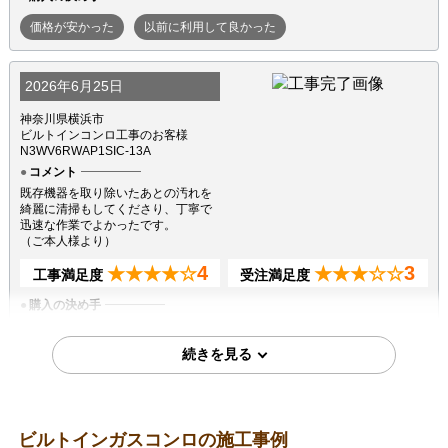
価格が安かった
以前に利用して良かった
2026年6月25日
神奈川県横浜市
ビルトインコンロ工事のお客様
N3WV6RWAP1SIC-13A
コメント
既存機器を取り除いたあとの汚れを
綺麗に清掃もしてくださり、丁寧で
迅速な作業でよかったです。
（ご本人様より）
4
3
★★★★☆
★★★☆☆
工事満足度
受注満足度
購入の決め手
サイトが見やすかった
商品選定がしやすかった
価格が安かった
2026年6月10日
ビルトインガスコンロの施工事例