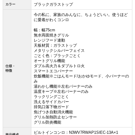
ブラックガラストップ
カラー
今の私に、家族のみんなに、ちょうどいい。使うほど
に愛着がわくコンロ
幅：幅75cm
無水両面焼きグリル
レンジフード連動
天板材質：ガラストップ
メタリックシルバーフェイス
ごとく色：ブラックごとく
オートグリル機能
ダブル高火力＆ダブルトロ火
仕様・
特徴
スマートエコバーナー
炊飯機能※ごはんモード/おかゆモード、小バーナーの
み
湯わかし機能※左右バーナーのみ
温度キープ※左右バーナーのみ
ラックリングごとく
洗えるサイドカバー
排気口落下物ガード
焦げつき自動消火機能
グリル加熱防止センサー
グリル防炎機能
ビルトインコンロ：N3WV7RWAP1SIEC-13A×1
商品構成