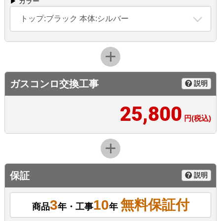
▶ カラー
トップ:ブラック 本体:シルバー
ガスコンロ交換工事
説明
25,800
円(税込)
保証
説明
3
10
無料保証付
商品
年・工事
年