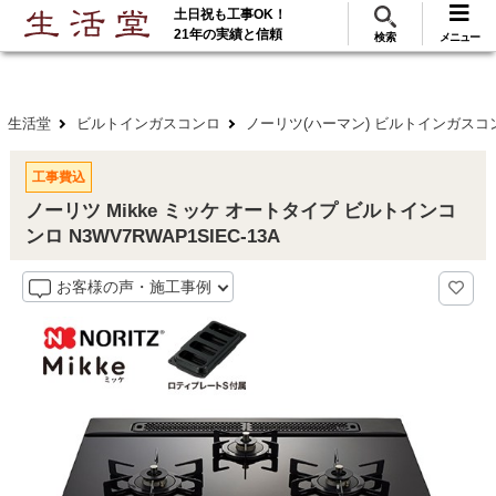
土日祝も工事OK！
288
117
無料見積
ご利用
万･工事実績
万件!
21年の実績と信頼
検索
メニュー
生活堂
ビルトインガスコンロ
ノーリツ(ハーマン) ビルトインガスコ
工事費込
ノーリツ Mikke ミッケ オートタイプ ビルトインコ
ンロ N3WV7RWAP1SIEC-13A
お客様の声・施工事例