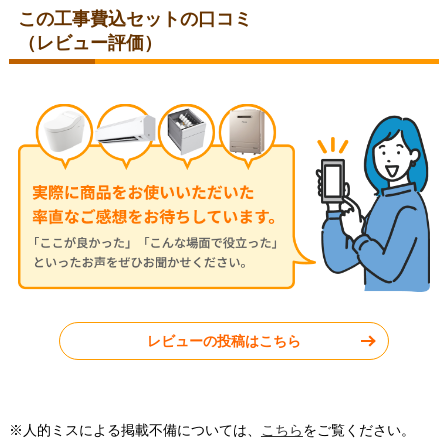
この工事費込セットの口コミ
（レビュー評価）
千葉県千葉市
神奈川県横浜市
2026年3月26日
2026年3月11日
ノーリツ ビルトインコンロ
ノーリツ ビルトインコンロ
N3WT5RWTQ1
N3WU3PWASQSTEC
千葉県千葉市
東京都練馬区
レビューの投稿はこちら
工事実績をもっと見る
※人的ミスによる掲載不備については、
こちら
をご覧ください。