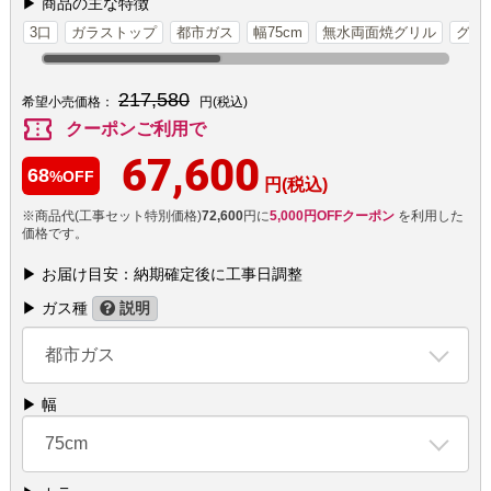
▶ 商品の主な特徴
3口
ガラストップ
都市ガス
幅75cm
無水両面焼グリル
グリ
217,580
希望小売価格：
円(税込)
confirmation_number
クーポンご利用で
67,600
68
%OFF
円(税込)
※商品代(工事セット特別価格)
72,600
円に
5,000円OFFクーポン
を利用した
価格です。
▶ お届け目安：納期確定後に工事日調整
▶ ガス種
説明
都市ガス
▶ 幅
75cm