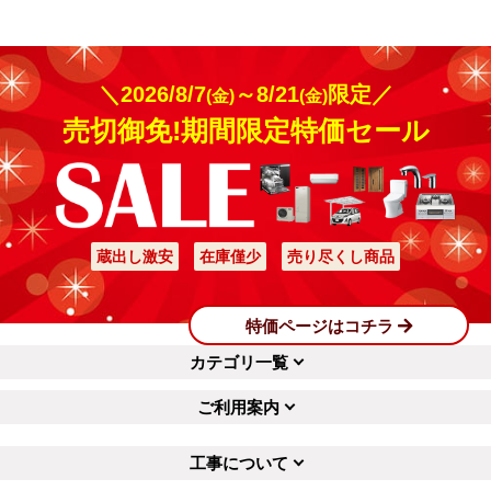
＼2026/8/7
～8/21
限定／
(金)
(金)
売切御免!期間限定特価セール
蔵出し激安
在庫僅少
売り尽くし商品
特価ページはコチラ
カテゴリ一覧
ご利用案内
工事について