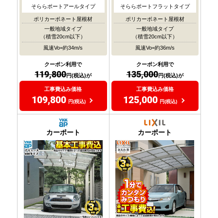
そららポートアールタイプ
そららポートフラットタイプ
ポリカーボネート屋根材
ポリカーボネート屋根材
一般地域タイプ
一般地域タイプ
（積雪20cm以下）
（積雪20cm以下）
風速Vo=約34m/s
風速Vo=約36m/s
クーポン利用で
クーポン利用で
119,800
135,000
円(税込)が
円(税込)が
工事費込み価格
工事費込み価格
109,800
125,000
円(税込)
円(税込)
カーポート
カーポート