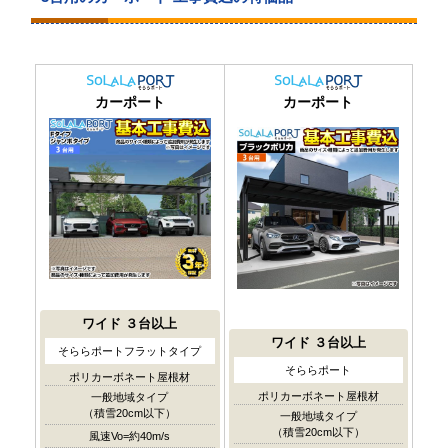
カーポート
カーポート
ワイド
３台以上
ワイド
３台以上
そららポートフラットタイプ
そららポート
ポリカーボネート屋根材
ポリカーボネート屋根材
一般地域タイプ
（積雪20cm以下）
一般地域タイプ
（積雪20cm以下）
風速Vo=約40m/s