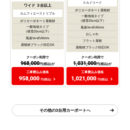
スカイリード
ワイド
３台以上
ポリカーボネート屋根材
カムフィエーストリプル
一般地域タイプ
（積雪20cm以下）
ポリカーボネート屋根材
一般地域タイプ
風速Vo=約40m/s
（積雪20cm以下）
おしゃれ
風速Vo=約40m/s
フラット屋根
屋根材ブラック対応OK
屋根材ブラック対応OK
クーポン利用で
クーポン利用で
968,000
1,031,000
円(税込)が
円(税込)が
工事費込み価格
工事費込み価格
958,000
1,021,000
円(税込)
円(税込)
その他の3台用カーポートへ