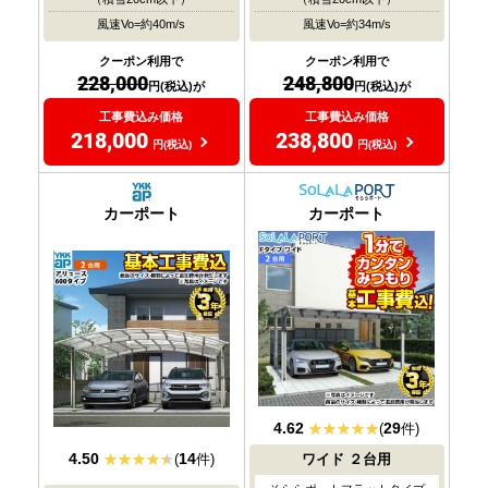
風速Vo=約40m/s
風速Vo=約34m/s
クーポン利用で
クーポン利用で
228,000
248,800
円(税込)が
円(税込)が
工事費込み価格
工事費込み価格
218,000
238,800
円(税込)
円(税込)
おすすめ
おすすめ
大人気
大人気
カーポート
カーポート
4.62
29
(
件)
4.50
14
(
件)
ワイド
２台用