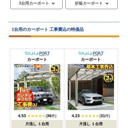
3台用カーポート
折板カーポート
1台用のカーポート 工事費込の特価品
おすすめ
大人気
カーポート
カーポート
4.53
36
4.23
31
(
件)
(
件)
片流し
１台用
片流し
１台用