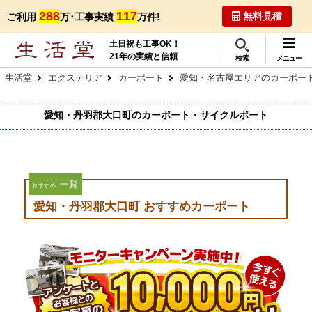
288
117
無料見積
ご利用
万･工事実績
万件!
土日祝も工事OK！
21年の実績と信頼
検索
メニュー
生活堂
エクステリア
カーポート
愛知・名古屋エリアのカーポー
愛知・丹羽郡大口町のカーポート・サイクルポート
一覧
おすすめ
愛知・丹羽郡大口町 おすすめカーポート