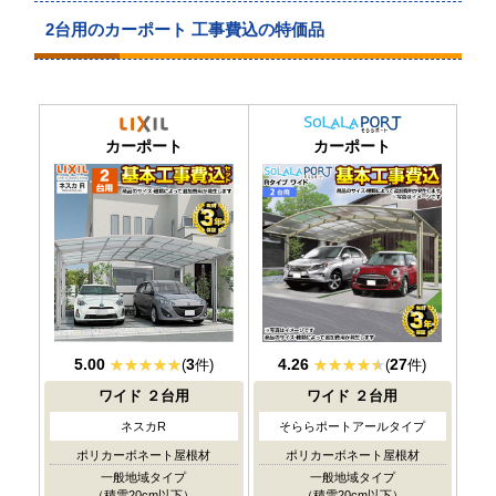
2台用のカーポート 工事費込の特価品
当店人気
No.1
カーポート
カーポート
5.00
3
4.26
27
(
件)
(
件)
ワイド
２台用
ワイド
２台用
ネスカR
そららポートアールタイプ
ポリカーボネート屋根材
ポリカーボネート屋根材
一般地域タイプ
一般地域タイプ
（積雪20cm以下）
（積雪20cm以下）