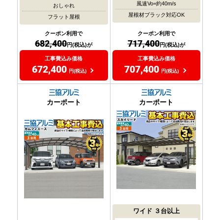
風速Vo=約40m/s
おしゃれ
屋根材ブラック対応OK
フラット屋根
クーポン利用で
クーポン利用で
717,400
682,400
円(税込)が
円(税込)が
工事費込み価格
工事費込み価格
707,400
672,400
円(税込)
円(税込)
カーポート
カーポート
ワイド
３台以上