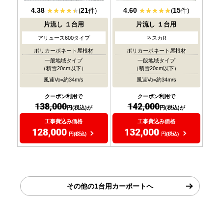
4.38
21
4.60
15
(
件)
(
件)
片流し
１台用
片流し
１台用
アリュース600タイプ
ネスカR
ポリカーボネート屋根材
ポリカーボネート屋根材
一般地域タイプ
一般地域タイプ
（積雪20cm以下）
（積雪20cm以下）
風速Vo=約34m/s
風速Vo=約34m/s
クーポン利用で
クーポン利用で
138,000
142,000
円(税込)が
円(税込)が
工事費込み価格
工事費込み価格
128,000
132,000
円(税込)
円(税込)
その他の1台用カーポートへ