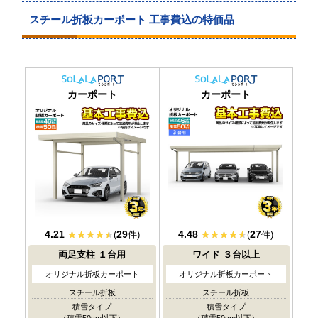
スチール折板カーポート 工事費込の特価品
耐積雪/風圧
耐積雪/風圧
カーポート
カーポート
対応
対応
4.21
29
4.48
27
(
件)
(
件)
両足支柱
１台用
ワイド
３台以上
オリジナル折板カーポート
オリジナル折板カーポート
スチール折板
スチール折板
積雪タイプ
積雪タイプ