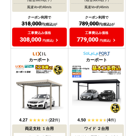
（積雪50cm以下）
（積雪50cm以下）
風速Vo=約46m/s
風速Vo=約46m/s
クーポン利用で
クーポン利用で
318,000
789,000
円(税込)が
円(税込)が
工事費込み価格
工事費込み価格
308,000
779,000
円(税込)
円(税込)
耐風圧
耐風圧
対応
対応
カーポート
カーポート
4.27
22
4.50
4
(
件)
(
件)
両足支柱
１台用
ワイド
２台用