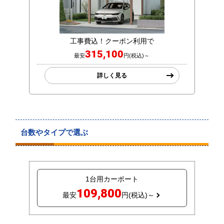
工事費込！クーポン利用で
315,100
最安
円(税込)～
詳しく見る
台数やタイプで選ぶ
1台用カーポート
109,800
最安
円(税込)～