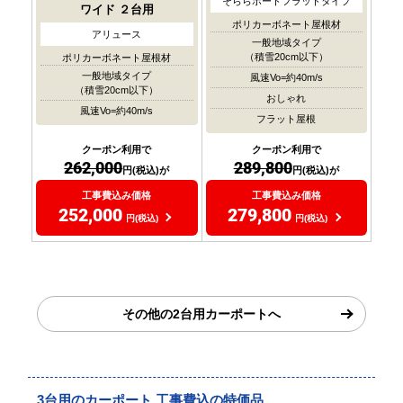
そららポートフラットタイプ
ワイド
２台用
ポリカーボネート屋根材
アリュース
一般地域タイプ
（積雪20cm以下）
ポリカーボネート屋根材
一般地域タイプ
風速Vo=約40m/s
（積雪20cm以下）
おしゃれ
風速Vo=約40m/s
フラット屋根
クーポン利用で
クーポン利用で
262,000
289,800
円(税込)が
円(税込)が
工事費込み価格
工事費込み価格
252,000
279,800
円(税込)
円(税込)
その他の2台用カーポートへ
3台用のカーポート 工事費込の特価品