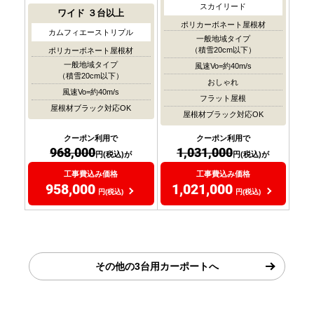
スカイリード
ワイド
３台以上
ポリカーボネート屋根材
カムフィエーストリプル
一般地域タイプ
（積雪20cm以下）
ポリカーボネート屋根材
一般地域タイプ
風速Vo=約40m/s
（積雪20cm以下）
おしゃれ
風速Vo=約40m/s
フラット屋根
屋根材ブラック対応OK
屋根材ブラック対応OK
クーポン利用で
クーポン利用で
968,000
1,031,000
円(税込)が
円(税込)が
工事費込み価格
工事費込み価格
958,000
1,021,000
円(税込)
円(税込)
その他の3台用カーポートへ