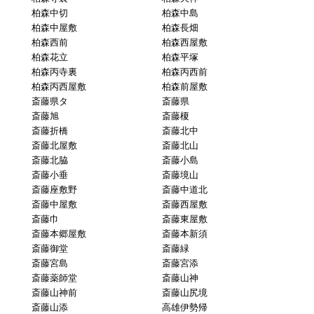
柏森中切
柏森中島
柏森中屋敷
柏森長畑
柏森西前
柏森西屋敷
柏森花立
柏森平塚
柏森丙寺裏
柏森丙西前
柏森丙西屋敷
柏森前屋敷
斎藤県タ
斎藤県
斎藤旭
斎藤榎
斎藤折橋
斎藤北中
斎藤北屋敷
斎藤北山
斎藤北脇
斎藤小島
斎藤小垂
斎藤境山
斎藤座敷野
斎藤中道北
斎藤中屋敷
斎藤西屋敷
斎藤巾
斎藤東屋敷
斎藤本郷屋敷
斎藤本新須
斎藤御堂
斎藤緑
斎藤宮島
斎藤宮添
斎藤薬師堂
斎藤山神
斎藤山神前
斎藤山尻境
斎藤山添
高雄伊勢帰