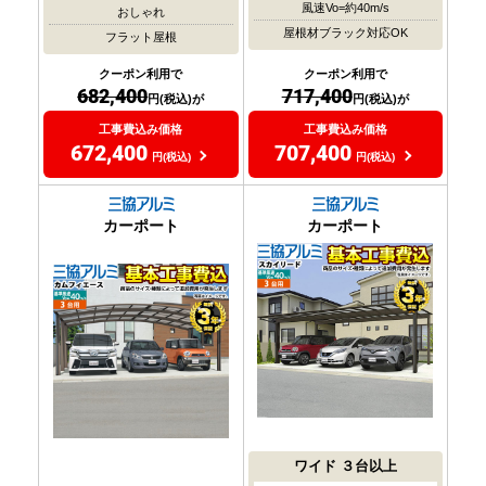
風速Vo=約40m/s
おしゃれ
屋根材ブラック対応OK
フラット屋根
クーポン利用で
クーポン利用で
717,400
682,400
円(税込)が
円(税込)が
工事費込み価格
工事費込み価格
707,400
672,400
円(税込)
円(税込)
カーポート
カーポート
ワイド
３台以上