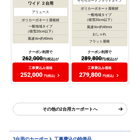
そららポートフラットタイプ
ワイド
２台用
ポリカーボネート屋根材
アリュース
一般地域タイプ
（積雪20cm以下）
ポリカーボネート屋根材
一般地域タイプ
風速Vo=約40m/s
（積雪20cm以下）
おしゃれ
風速Vo=約40m/s
フラット屋根
クーポン利用で
クーポン利用で
262,000
289,800
円(税込)が
円(税込)が
工事費込み価格
工事費込み価格
252,000
279,800
円(税込)
円(税込)
その他の2台用カーポートへ
3台用のカーポート 工事費込の特価品