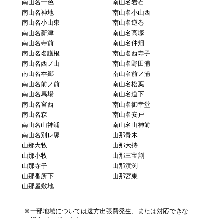
南山名一色
南山名岩石
南山名神地
南山名小山西
南山名小山東
南山名逆巻
南山名新津
南山名高塚
南山名寺前
南山名仲畑
南山名名護根
南山名西寺子
南山名西ノ山
南山名野田浦
南山名本郷
南山名前ノ浦
南山名前ノ前
南山名松葉
南山名馬場
南山名道下
南山名宮西
南山名御幸堂
南山名森
南山名安戸
南山名山神浦
南山名山神前
南山名別レ塚
山那青木
山那大牧
山那大持
山那小牧
山那三宝割
山那寺子
山那渡渕
山那番所下
山那宮東
山那屋敷地
※一部地域については遠方出張費発生、または対応できな