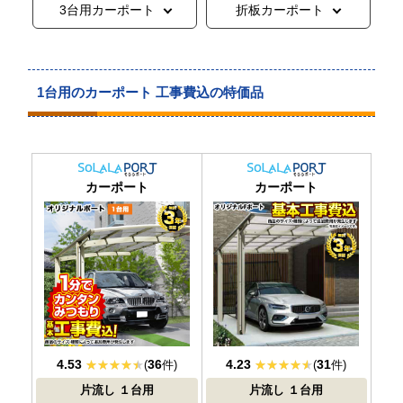
3台用カーポート
折板カーポート
1台用のカーポート 工事費込の特価品
おすすめ
大人気
カーポート
カーポート
4.53
36
4.23
31
(
件)
(
件)
片流し
１台用
片流し
１台用