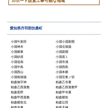
ルポート設置工事可能な地域
愛知県丹羽郡扶桑町
小淵午新田
小淵小淵新開
小淵神木
小淵北堀揚
小淵郷東
小淵新開
小淵砂原
小淵底ミ
小淵堤南
小淵寺浦
小淵中島
小淵西島
小淵西山
小淵本郷
小淵南堀揚
小淵宮東ノ切
柏森御字神
柏森乙寺裏
柏森乙西屋敷
柏森乙西屋敷甲
柏森黒野
柏森甲寺裏
柏森甲西屋敷
柏森郷前
柏森郷前北
柏森辻田
柏森寺裏
柏森天神