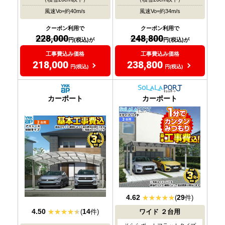
風速Vo=約40m/s
風速Vo=約34m/s
クーポン利用で
クーポン利用で
228,000
248,800
円(税込)が
円(税込)が
工事費込み価格
工事費込み価格
218,000
238,800
円(税込)
円(税込)
おすすめ
おすすめ
大人気
大人気
カーポート
カーポート
4.62
29
(
件)
4.50
14
(
件)
ワイド
２台用