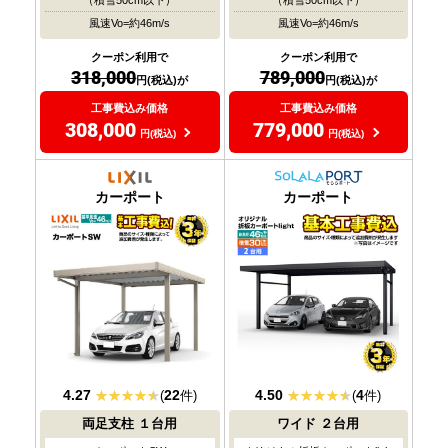
（積雪50cm以下）
（積雪50cm以下）
風速Vo=約46m/s
風速Vo=約46m/s
クーポン利用で
クーポン利用で
318,000
789,000
円(税込)が
円(税込)が
工事費込み価格
工事費込み価格
308,000
779,000
円(税込)
円(税込)
耐風圧
耐風圧
対応
対応
カーポート
カーポート
4.27
22
4.50
4
(
件)
(
件)
両足支柱
１台用
ワイド
２台用