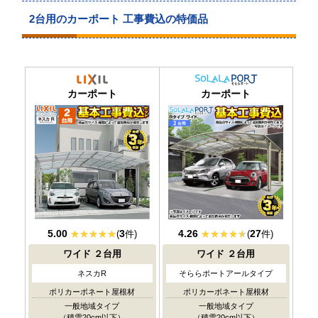
2台用のカーポート 工事費込の特価品
当店人気
No.1
カーポート
カーポート
5.00
3
4.26
27
(
件)
(
件)
ワイド
２台用
ワイド
２台用
ネスカR
そららポートアールタイプ
ポリカーボネート屋根材
ポリカーボネート屋根材
一般地域タイプ
一般地域タイプ
（積雪20cm以下）
（積雪20cm以下）