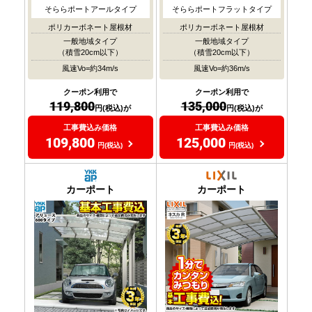
そららポートアールタイプ
そららポートフラットタイプ
ポリカーボネート屋根材
ポリカーボネート屋根材
一般地域タイプ
一般地域タイプ
（積雪20cm以下）
（積雪20cm以下）
風速Vo=約34m/s
風速Vo=約36m/s
クーポン利用で
クーポン利用で
119,800
135,000
円(税込)が
円(税込)が
工事費込み価格
工事費込み価格
109,800
125,000
円(税込)
円(税込)
カーポート
カーポート