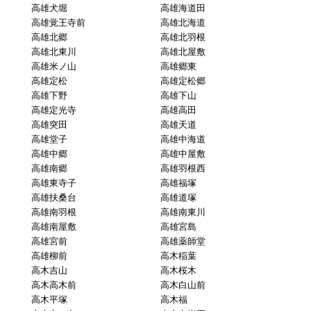
高雄犬堀
高雄海道田
高雄覚王寺前
高雄北海道
高雄北郷
高雄北羽根
高雄北東川
高雄北屋敷
高雄米ノ山
高雄郷東
高雄定松
高雄定松郷
高雄下野
高雄下山
高雄定光寺
高雄高田
高雄突田
高雄天道
高雄堂子
高雄中海道
高雄中郷
高雄中屋敷
高雄南郷
高雄羽根西
高雄東寺子
高雄福塚
高雄扶桑台
高雄道塚
高雄南羽根
高雄南東川
高雄南屋敷
高雄宮島
高雄宮前
高雄薬師堂
高雄柳前
高木稲葉
高木吉山
高木桜木
高木高木前
高木白山前
高木平塚
高木福