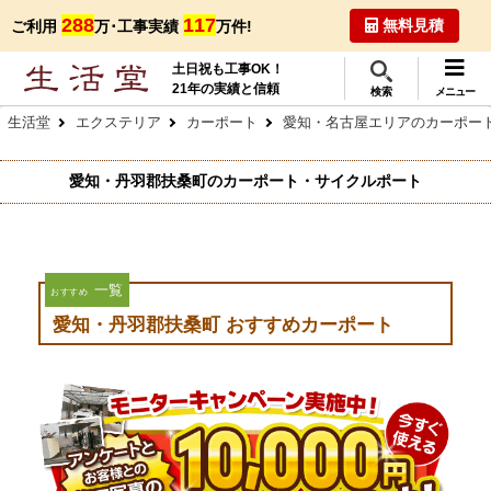
288
117
無料見積
ご利用
万･工事実績
万件!
土日祝も工事OK！
21年の実績と信頼
検索
メニュー
生活堂
エクステリア
カーポート
愛知・名古屋エリアのカーポー
愛知・丹羽郡扶桑町のカーポート・サイクルポート
一覧
おすすめ
愛知・丹羽郡扶桑町 おすすめカーポート