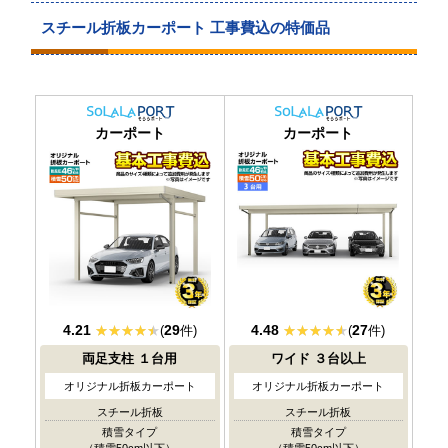
スチール折板カーポート 工事費込の特価品
耐積雪/風圧
耐積雪/風圧
カーポート
カーポート
対応
対応
4.21
29
4.48
27
(
件)
(
件)
両足支柱
１台用
ワイド
３台以上
オリジナル折板カーポート
オリジナル折板カーポート
スチール折板
スチール折板
積雪タイプ
積雪タイプ