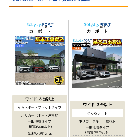
カーポート
カーポート
ワイド
３台以上
ワイド
３台以上
そららポートフラットタイプ
そららポート
ポリカーボネート屋根材
ポリカーボネート屋根材
一般地域タイプ
（積雪20cm以下）
一般地域タイプ
（積雪20cm以下）
風速Vo=約40m/s