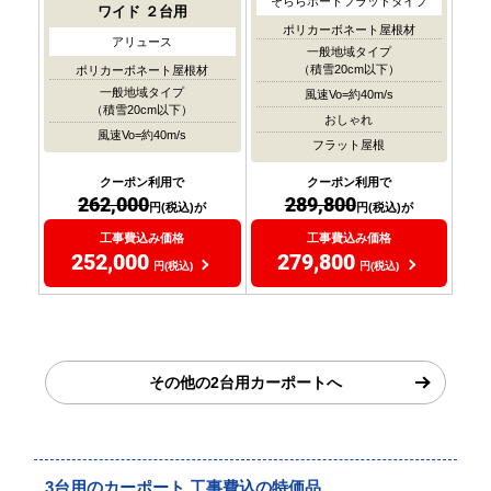
そららポートフラットタイプ
ワイド
２台用
ポリカーボネート屋根材
アリュース
一般地域タイプ
（積雪20cm以下）
ポリカーボネート屋根材
一般地域タイプ
風速Vo=約40m/s
（積雪20cm以下）
おしゃれ
風速Vo=約40m/s
フラット屋根
クーポン利用で
クーポン利用で
262,000
289,800
円(税込)が
円(税込)が
工事費込み価格
工事費込み価格
252,000
279,800
円(税込)
円(税込)
その他の2台用カーポートへ
3台用のカーポート 工事費込の特価品