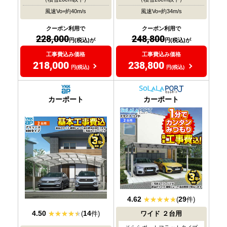
風速Vo=約40m/s
風速Vo=約34m/s
クーポン利用で
クーポン利用で
228,000
248,800
円(税込)が
円(税込)が
工事費込み価格
工事費込み価格
218,000
238,800
円(税込)
円(税込)
おすすめ
おすすめ
大人気
大人気
カーポート
カーポート
4.62
29
(
件)
4.50
14
(
件)
ワイド
２台用