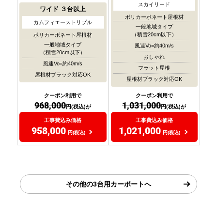
スカイリード
ワイド
３台以上
ポリカーボネート屋根材
カムフィエーストリプル
一般地域タイプ
（積雪20cm以下）
ポリカーボネート屋根材
一般地域タイプ
風速Vo=約40m/s
（積雪20cm以下）
おしゃれ
風速Vo=約40m/s
フラット屋根
屋根材ブラック対応OK
屋根材ブラック対応OK
クーポン利用で
クーポン利用で
968,000
1,031,000
円(税込)が
円(税込)が
工事費込み価格
工事費込み価格
958,000
1,021,000
円(税込)
円(税込)
その他の3台用カーポートへ