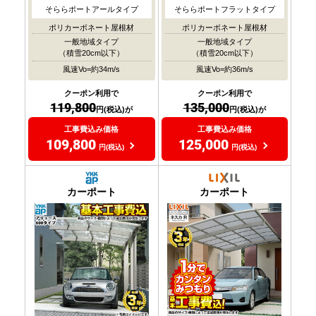
そららポートアールタイプ
そららポートフラットタイプ
ポリカーボネート屋根材
ポリカーボネート屋根材
一般地域タイプ
一般地域タイプ
（積雪20cm以下）
（積雪20cm以下）
風速Vo=約34m/s
風速Vo=約36m/s
クーポン利用で
クーポン利用で
119,800
135,000
円(税込)が
円(税込)が
工事費込み価格
工事費込み価格
109,800
125,000
円(税込)
円(税込)
カーポート
カーポート