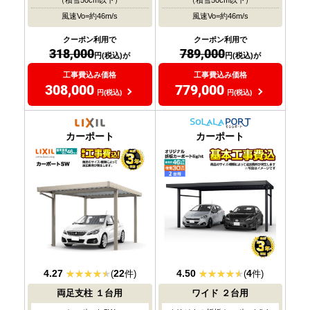
（積雪50cm以下）
（積雪50cm以下）
風速Vo=約46m/s
風速Vo=約46m/s
クーポン利用で
クーポン利用で
318,000
789,000
円(税込)が
円(税込)が
工事費込み価格
工事費込み価格
308,000
779,000
円(税込)
円(税込)
耐風圧
耐風圧
対応
対応
カーポート
カーポート
4.27
22
4.50
4
(
件)
(
件)
両足支柱
１台用
ワイド
２台用