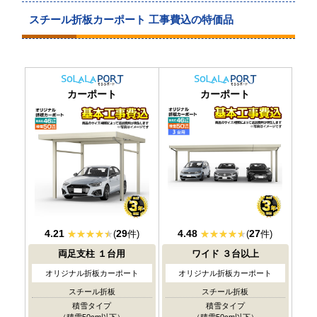
スチール折板カーポート 工事費込の特価品
耐積雪/風圧
耐積雪/風圧
カーポート
カーポート
対応
対応
4.21
29
4.48
27
(
件)
(
件)
両足支柱
１台用
ワイド
３台以上
オリジナル折板カーポート
オリジナル折板カーポート
スチール折板
スチール折板
積雪タイプ
積雪タイプ