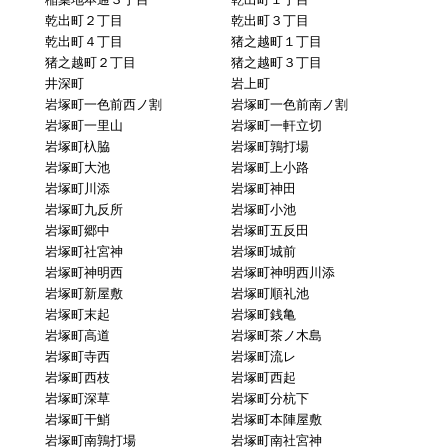
乾出町２丁目
乾出町３丁目
乾出町４丁目
猪之越町１丁目
猪之越町２丁目
猪之越町３丁目
井深町
岩上町
岩塚町一色前西ノ割
岩塚町一色前南ノ割
岩塚町一里山
岩塚町一軒立切
岩塚町杁脇
岩塚町鶉打場
岩塚町大池
岩塚町上小路
岩塚町川添
岩塚町神田
岩塚町九反所
岩塚町小池
岩塚町郷中
岩塚町五反田
岩塚町社宮神
岩塚町城前
岩塚町神明西
岩塚町神明西川添
岩塚町新屋敷
岩塚町順礼池
岩塚町末起
岩塚町銭亀
岩塚町高道
岩塚町茶ノ木島
岩塚町寺西
岩塚町流レ
岩塚町西枝
岩塚町西起
岩塚町深草
岩塚町分杭下
岩塚町干鮹
岩塚町本陣屋敷
岩塚町南鶉打場
岩塚町南社宮神