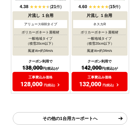
4.38
21
4.60
15
(
件)
(
件)
片流し
１台用
片流し
１台用
アリュース600タイプ
ネスカR
ポリカーボネート屋根材
ポリカーボネート屋根材
一般地域タイプ
一般地域タイプ
（積雪20cm以下）
（積雪20cm以下）
風速Vo=約34m/s
風速Vo=約34m/s
クーポン利用で
クーポン利用で
138,000
142,000
円(税込)が
円(税込)が
工事費込み価格
工事費込み価格
128,000
132,000
円(税込)
円(税込)
その他の1台用カーポートへ