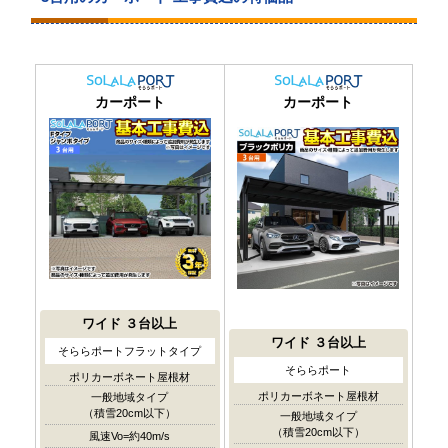
カーポート
カーポート
ワイド
３台以上
ワイド
３台以上
そららポートフラットタイプ
そららポート
ポリカーボネート屋根材
ポリカーボネート屋根材
一般地域タイプ
（積雪20cm以下）
一般地域タイプ
（積雪20cm以下）
風速Vo=約40m/s