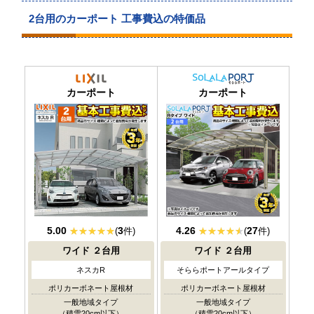
2台用のカーポート 工事費込の特価品
当店人気
No.1
カーポート
カーポート
5.00
3
4.26
27
(
件)
(
件)
ワイド
２台用
ワイド
２台用
ネスカR
そららポートアールタイプ
ポリカーボネート屋根材
ポリカーボネート屋根材
一般地域タイプ
一般地域タイプ
（積雪20cm以下）
（積雪20cm以下）