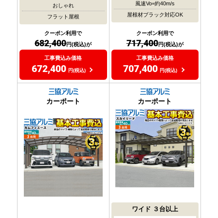
風速Vo=約40m/s
おしゃれ
屋根材ブラック対応OK
フラット屋根
クーポン利用で
クーポン利用で
717,400
682,400
円(税込)が
円(税込)が
工事費込み価格
工事費込み価格
707,400
672,400
円(税込)
円(税込)
カーポート
カーポート
ワイド
３台以上