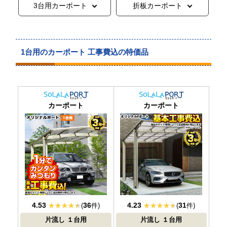
3台用カーポート
折板カーポート
1台用のカーポート 工事費込の特価品
おすすめ
大人気
カーポート
カーポート
4.53
36
4.23
31
(
件)
(
件)
片流し
１台用
片流し
１台用