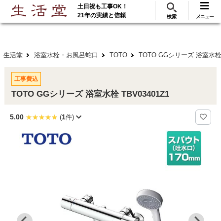
土日祝も工事OK！
288
117
無料見積
ご利用
万･工事実績
万件!
21年の実績と信頼
検索
メニュー
生活堂
浴室水栓・お風呂蛇口
TOTO
TOTO GGシリーズ 浴室水栓 
工事費込
TOTO GGシリーズ 浴室水栓 TBV03401Z1
5.00
1
(
件)