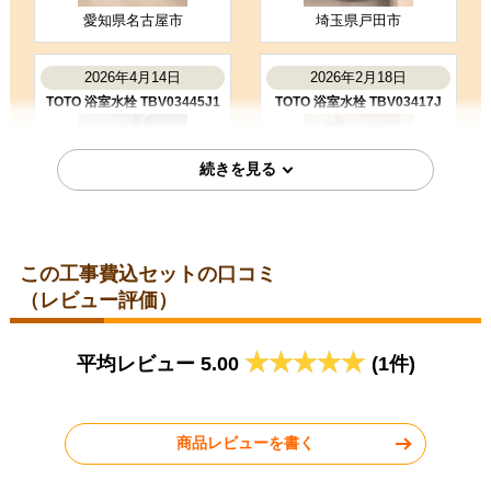
購入の決め手
愛知県名古屋市
埼玉県戸田市
サイトが見やすかった
商品選定がしやすかった
2026年4月14日
2026年2月18日
価格が安かった
TOTO 浴室水栓 TBV03445J1
TOTO 浴室水栓 TBV03417J
お客様の声をもっと見る
この工事費込セットの口コミ
福岡県福岡市
福岡県福岡市
（レビュー評価）
2026年1月19日
2025年11月11日
TOTO 浴室水栓 TBV03406J1
TOTO 浴室水栓 TMN40STY4
平均レビュー 5.00
(1件)
商品レビューを書く