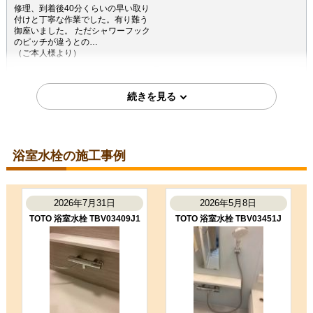
修理、到着後40分くらいの早い取り
付けと丁寧な作業でした。有り難う
御座いました。 ただシャワーフック
のピッチが違うとの…
（ご本人様より）
4
4
★★★★☆
★★★★☆
工事満足度
受注満足度
購入の決め手
価格が安かった
レビューの評価が良かった
浴室水栓の施工事例
2025年8月13日
東京都世田谷区
浴室水栓工事のお客様
2026年7月31日
2026年5月8日
BF-KA147TSL
TOTO 浴室水栓 TBV03409J1
TOTO 浴室水栓 TBV03451J
コメント
職人さんがテキパキと作業してくだ
さり、あっという間に新しいシャワ
ー水栓になりました。デザインもス
タイリッシュで気に入って…
（ご本人様より）
5
4
★★★★★
★★★★☆
工事満足度
受注満足度