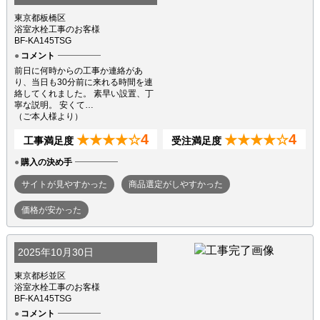
東京都板橋区
浴室水栓工事のお客様
BF-KA145TSG
コメント
前日に何時からの工事か連絡があ
り、当日も30分前に来れる時間を連
絡してくれました。 素早い設置、丁
寧な説明。 安くて…
（ご本人様より）
4
4
★★★★☆
★★★★☆
工事満足度
受注満足度
購入の決め手
サイトが見やすかった
商品選定がしやすかった
価格が安かった
2025年10月30日
東京都杉並区
浴室水栓工事のお客様
BF-KA145TSG
コメント