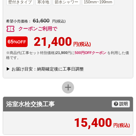
壁付きタイプ
寒冷地
節水シャワー
150mm~199mm
61,600
希望小売価格：
円(税込)
confirmation_number
クーポンご利用で
21,400
65
%OFF
円(税込)
※商品代(工事セット特別価格)
21,900
円に
500円OFFクーポン
を利用した価
格です。
▶ お届け目安：納期確定後に工事日調整
浴室水栓交換工事
説明
15,400
円(税込)