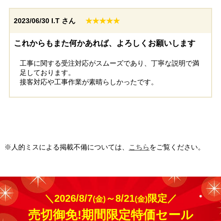
佐賀県鳥栖市
福岡県福岡市
2023/06/30
I.T さん
★★★★★
工事実績をもっと見る
これからもまた何かあれば、よろしくお願いします
工事に関する受注対応がスムーズであり、丁寧な説明で満
足しております。
接客対応や工事作業が素晴らしかったです。
※人的ミスによる掲載不備については、
こちら
をご覧ください。
＼2026/8/7
～8/21
限定／
(金)
(金)
売切御免!期間限定特価セール