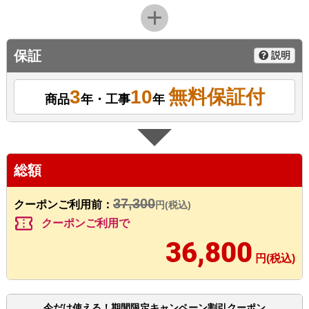
保証
説明
3
10
無料保証付
商品
年・工事
年
総額
37,300
クーポンご利用前：
円(税込)
confirmation_number
クーポンご利用で
36,800
円(税込)
今だけ使える！期間限定キャンペーン割引クーポン