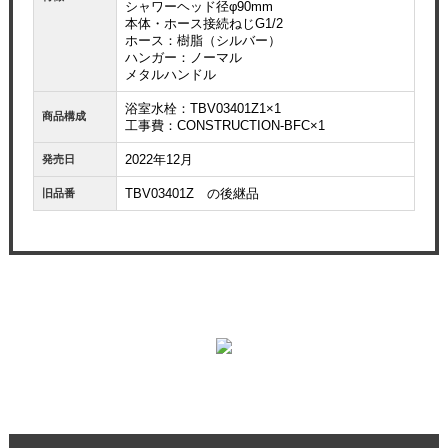
シャワーヘッド径φ90mm
本体・ホース接続ねじG1/2
ホース：樹脂（シルバー）
ハンガー：ノーマル
メタルハンドル
浴室水栓：TBV03401Z1×1
商品構成
工事費：CONSTRUCTION-BFC×1
2022年12月
発売日
TBV03401Z の後継品
旧品番