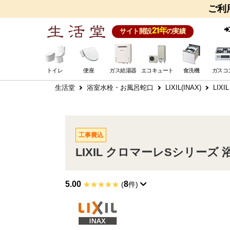
ご利
21年
サイト開設
の実績
トイレ
便座
ガス給湯器
エコキュート
食洗機
ガスコ
生活堂
浴室水栓・お風呂蛇口
LIXIL(INAX)
LIX
工事費込
LIXIL クロマーレSシリーズ 浴
5.00
8
(
件)