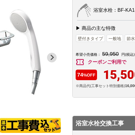
浴室水栓：BF-KA1
▶ 商品の主な特徴
壁付きタイプ
一般地
節水
59,950
希望小売価格：
円(税込)
confirmation_number
クーポンご利用で
15,50
74
%OFF
※商品代(工事セット特別価格)
16,00
浴室水栓交換工事