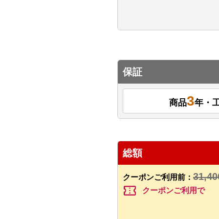
保証
3
商品
年・
総額
31,40
クーポンご利用前：
confirmation_number
クーポンご利用で