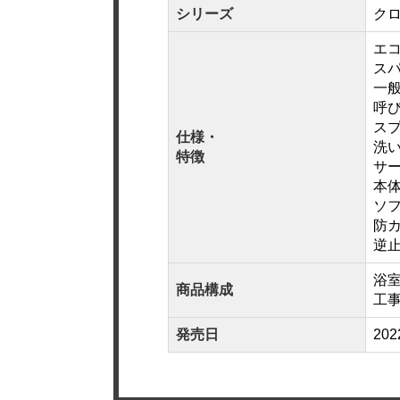
シリーズ
ク
エ
スパ
一
呼び
ス
仕様・
洗
特徴
サ
本
ソ
防
逆
浴室
商品構成
工事
発売日
20