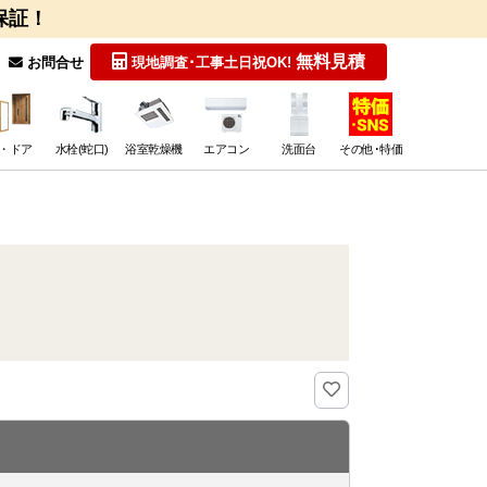
保証！
無料見積
お問合せ
現地調査･工事
土日祝OK!
・ドア
水栓(蛇口)
浴室乾燥機
エアコン
洗面台
その他･特価