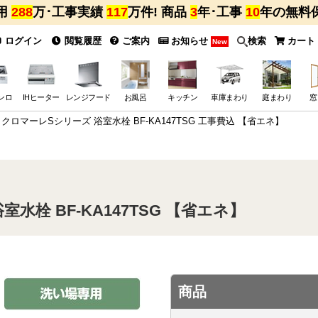
用
288
万･工事実績
117
万件! 商品
3
年･工事
10
年の無料
ログイン
閲覧履歴
ご案内
お知らせ
検索
カート
New
ンロ
IHヒーター
レンジフード
お風呂
キッチン
車庫まわり
庭まわり
窓
IL クロマーレSシリーズ 浴室水栓 BF-KA147TSG 工事費込 【省エネ】
室水栓 BF-KA147TSG 【省エネ】
商品