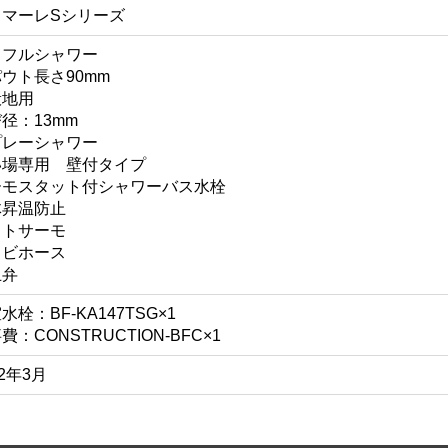
ロマーレSシリーズ
コフルシャワー
ウト長さ90mm
般地用
径：13mm
プレーシャワー
い場専用 壁付タイプ
ーモスタット付シャワーバス水栓
体昇温防止
フトサーモ
カビホース
止弁
水栓：BF-KA147TSG×1
費：CONSTRUCTION-BFC×1
22年3月