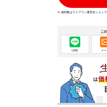
※ 成約数はライフワン運営全ショッ
こ
LINE
メー