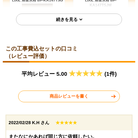
LIXIL 浴室水栓 BF-KA147TSG
LIXIL 浴室水栓 BF-
KA147TSJM
お客様の声をもっと見る
この工事費込セットの口コミ
埼玉県川口市
福岡県福岡市
（レビュー評価）
2025年5月8日
2024年7月19日
平均レビュー 5.00
(1件)
LIXIL 浴室水栓 BF-
LIXIL 浴室水栓 BF-KA147TSM
KA147TSMM
商品レビューを書く
2022/02/28
K.H さん
★★★★★
東京都練馬区
埼玉県さいたま市
またなにかあれば同じ方に依頼したい。