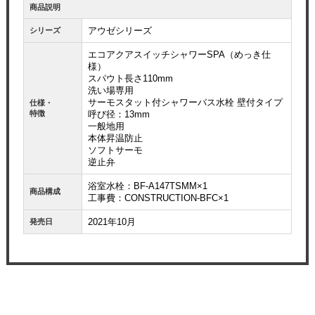
商品説明
アウゼシリーズ
シリーズ
エコアクアスイッチシャワーSPA（めっき仕
様）
スパウト長さ110mm
洗い場専用
サーモスタット付シャワーバス水栓 壁付タイプ
仕様・
特徴
呼び径：13mm
一般地用
本体昇温防止
ソフトサーモ
逆止弁
浴室水栓：BF-A147TSMM×1
商品構成
工事費：CONSTRUCTION-BFC×1
2021年10月
発売日