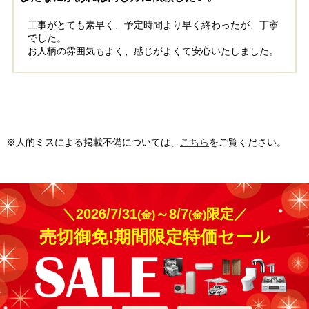
工事実績をもっと見る
工事がとても素早く、予定時間より早く終わったが、丁寧
でした。
お人柄の雰囲気もよく、感じがよくて安心いたしました。
※人的ミスによる掲載不備については、
こちら
をご覧ください。
＼2026/7/31
～8/7
限定／
(金)
(金)
売切御免!期間限定特価セール