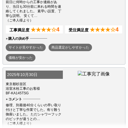
前日に何時からの工事か連絡があ
り、当日も30分前に来れる時間を連
絡してくれました。 素早い設置、丁
寧な説明。 安くて…
（ご本人様より）
4
4
★★★★☆
★★★★☆
工事満足度
受注満足度
購入の決め手
サイトが見やすかった
商品選定がしやすかった
価格が安かった
2025年10月30日
東京都杉並区
浴室水栓工事のお客様
BF-KA145TSG
コメント
修理、到着後40分くらいの早い取り
付けと丁寧な作業でした。有り難う
御座いました。 ただシャワーフック
のピッチが違うとの…
（ご本人様より）