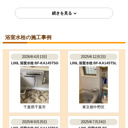
4
4
★★★★☆
★★★★☆
工事満足度
受注満足度
購入の決め手
価格が安かった
レビューの評価が良かった
浴室水栓の施工事例
2025年8月13日
東京都世田谷区
浴室水栓工事のお客様
2026年4月13日
2025年12月2日
BF-KA147TSL
LIXIL 浴室水栓 BF-KA145TSG
LIXIL 浴室水栓 BF-KA145TSL
コメント
職人さんがテキパキと作業してくだ
さり、あっという間に新しいシャワ
ー水栓になりました。デザインもス
タイリッシュで気に入って…
（ご本人様より）
5
4
★★★★★
★★★★☆
工事満足度
受注満足度
購入の決め手
千葉県千葉市
東京都中野区
サイトが見やすかった
商品選定がしやすかった
2025年9月25日
2025年7月24日
価格が安かった