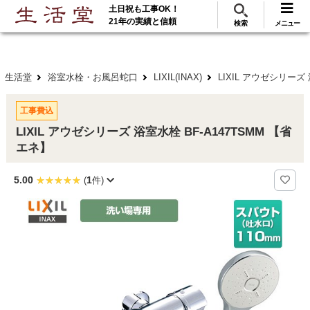
土日祝も工事OK！
288
117
無料見積
ご利用
万･工事実績
万件!
21年の実績と信頼
検索
メニュー
生活堂
浴室水栓・お風呂蛇口
LIXIL(INAX)
LIXIL アウゼシリーズ
工事費込
LIXIL アウゼシリーズ 浴室水栓 BF-A147TSMM 【省
エネ】
5.00
1
(
件)