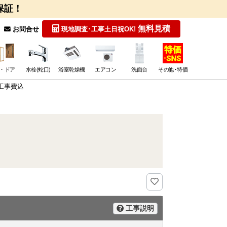
保証！
無料見積
お問合せ
現地調査･工事
土日祝OK!
・ドア
水栓(蛇口)
浴室乾燥機
エアコン
洗面台
その他･特価
 工事費込
工事説明