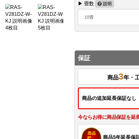
▶ 畳数
説明
10畳
保証
3
商品
年・
商品の追加延長保証なし
今ならお得に商品保証を延
商品5年延長保