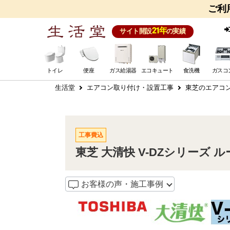
ご利
21年
サイト開設
の実績
トイレ
便座
ガス給湯器
エコキュート
食洗機
ガスコ
生活堂
エアコン取り付け・設置工事
東芝のエアコ
工事費込
東芝 大清快 V-DZシリーズ ルー
お客様の声・施工事例