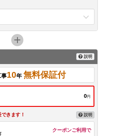
説明
10
無料保証付
工事
年
0
円
長できます！
説明
クーポンご利用で
証