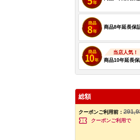
商品8年延長保
当店人気！
商品10年延長保
総額
291,9
クーポンご利用前：
confirmation_number
クーポンご利用で