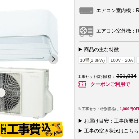
エアコン室内機：RAS-
エアコン室外機：RAS
▶ 商品の主な特徴
10畳(2.8kW)
100V・20A
291,934
工事セット特別価格：
confirmation_number
クーポンご利用で
※工事セット特別価格に
1,000円O
▶ お届け目安：工事所要
▶ 工事の空き状況はこちら