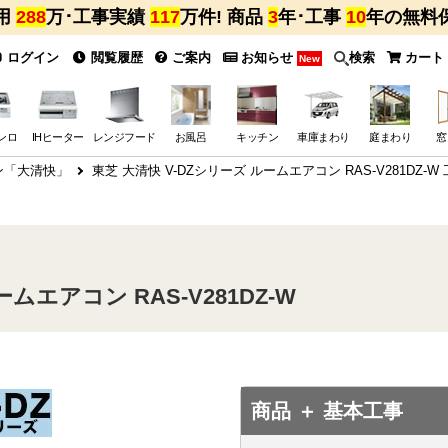
用
288
万･工事実績
117
万件! 商品
3
年･工事
10
年の無料
ログイン
閲覧履歴
ご案内
お知らせ
検索
カート
New
ンロ
IHヒーター
レンジフード
お風呂
キッチン
車庫まわり
庭まわり
窓
ン「大清快」
東芝 大清快 V-DZシリーズ ルームエアコン RAS-V281DZ-W
ムエアコン RAS-V281DZ-W
商品 ＋ 基本工事