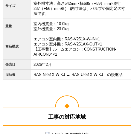
室外機寸法：高さ542mm×幅685（+59）mm×奥行
サイズ
287（+56）mm※( )内寸法は、バルブや固定足の寸
法です。
室内機質量：10.0kg
重量
室外機質量：23.0kg
エアコン室内機：RAS-V251X-W-IN×1
エアコン室外機：RAS-V251AX-OUT×1
商品構成
【工事費】ルームエアコン：CONSTRUCTION-
AIRCON34×1
2026年2月
発売日
RAS-N251X-W-KJ → RAS-U251X-W-KJ の後継品
旧品番
工事の対応地域