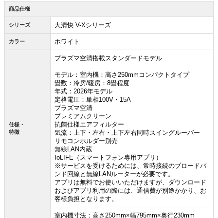
商品仕様
大清快 V-Xシリーズ
シリーズ
ホワイト
カラー
プラズマ空清搭載スタンダードモデル
モデル：室内機：高さ250mmコンパクトタイプ
畳数：冷房/暖房：8畳程度
年式：2026年モデル
定格電圧：単相100V・15A
プラズマ空清
プレミアムクリーン
抗菌仕様エアフィルター
仕様・
特徴
気流：上下・左右・上下左右同時スイングルーバー
リモコンホルダー別売
無線LAN内蔵
IoLIFE（スマートフォン専用アプリ）
※サービスを受けるためには、常時接続のブロードバ
ンド回線と無線LANルーターが必要です。
アプリは無料でお使いいただけますが、ダウンロード
およびアプリ利用の際には、通信費が別途かかり、お
客様負担となります。
お買い物を続ける
カートへ進む
室内機寸法：高さ250mm×幅795mm×奥行230mm