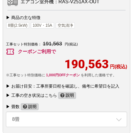
エアコン室外機：RAS-V251AX-OUT
▶ 商品の主な特徴
8畳(2.5kW)
100V・15A
空気清浄
191,563
工事セット特別価格：
円(税込)
confirmation_number
クーポンご利用で
190,563
円(税込)
※工事セット特別価格に
1,000円OFFクーポン
を利用した価格です。
▶ お届け目安：工事所要日程を確認し、備考に希望日を記入
▶ 工事の空き状況はこちら
説明
▶ 畳数
説明
8畳