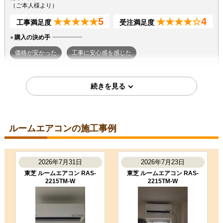
（ご本人様より）
5
4
★★★★★
★★★★☆
工事満足度
受注満足度
購入の決め手
価格が安かった
工事に安心感を感じた
2026年7月7日
東京都町田市
ルームエアコン工事のお客様
S224ATGS-W
コメント
ルームエアコンの施工事例
段取りも良く、エアコン取付後のチ
ェックもしっかり実施いただき、と
ても良かったです。ありがとうござ
いました。
2026年7月31日
2026年7月23日
（ご本人様より）
東芝 ルームエアコン RAS-
東芝 ルームエアコン RAS-
2215TM-W
2215TM-W
5
3
★★★★★
★★★☆☆
工事満足度
受注満足度
購入の決め手
商品選定がしやすかった
価格が安かった