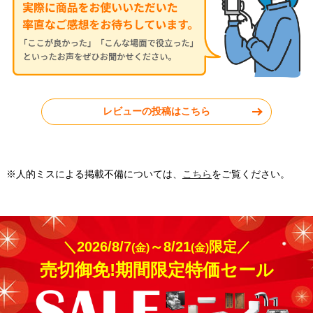
東京都杉並区
福岡県福岡市
レビューの投稿はこちら
工事実績をもっと見る
※人的ミスによる掲載不備については、
こちら
をご覧ください。
＼2026/8/7
～8/21
限定／
(金)
(金)
売切御免!期間限定特価セール