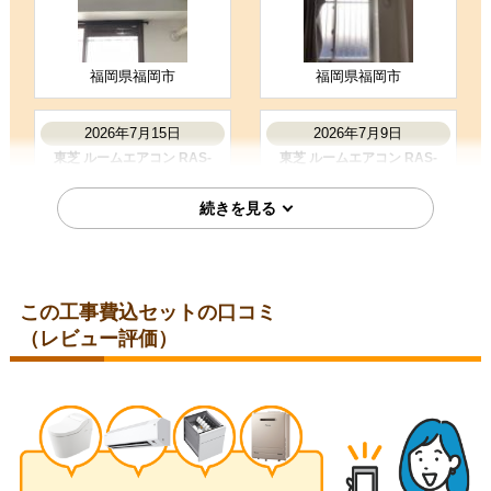
工事に安心感を感じた
福岡県福岡市
福岡県福岡市
お客様の声をもっと見る
2026年7月15日
2026年7月9日
東芝 ルームエアコン RAS-
東芝 ルームエアコン RAS-
2215TM-W
2215TM-W
この工事費込セットの口コミ
（レビュー評価）
福岡県福岡市
千葉県印西市
2026年5月20日
2026年5月19日
東芝 ルームエアコン RAS-
東芝 ルームエアコン RAS-
2515TM-W
2214TM