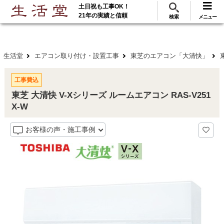
土日祝も工事OK！
288
117
無料見積
ご利用
万･工事実績
万件!
21年の実績と信頼
検索
メニュー
生活堂
エアコン取り付け・設置工事
東芝のエアコン「大清快」
工事費込
東芝 大清快 V-Xシリーズ ルームエアコン RAS-V251
X-W
お客様の声・施工事例