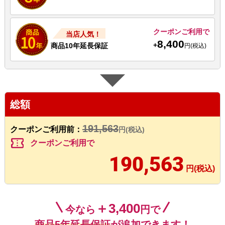
クーポンご利用で
当店人気！
8,400
+
商品10年延長保証
円(税込)
総額
191,563
クーポンご利用前：
円(税込)
confirmation_number
クーポンご利用で
190,563
円(税込)
＋3,400
今なら
円で
商品5年延長保証
が追加できます！