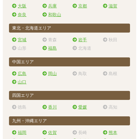
大阪
兵庫
京都
滋賀
奈良
和歌山
東北・北海道エリア
宮城
青森
岩手
秋田
山形
福島
北海道
中国エリア
広島
岡山
鳥取
島根
山口
四国エリア
徳島
香川
愛媛
高知
九州・沖縄エリア
福岡
佐賀
長崎
熊本