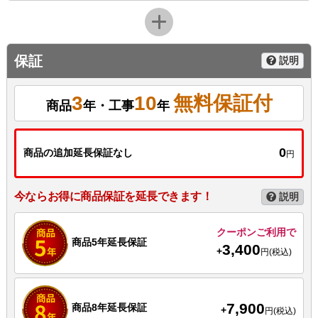
保証
説明
3
10
無料保証付
商品
年・工事
年
0
商品の追加延長保証なし
円
今ならお得に商品保証を延長できます！
説明
クーポンご利用で
商品5年延長保証
3,400
+
円(税込)
7,900
商品8年延長保証
+
円(税込)