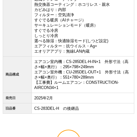
熱交換器コーティング：ホコリレス・親水
お買い物を続ける
カートへ進む
カビみはり：内部
フィルター：空気清浄
すぐでる暖房（AIチャージ）
サーキュレーションモード（暖房）
すぐでる冷房
しっとり冷房
選べる除湿：快適除湿モード(しつど設定)
エアフィルター：抗ウイルス・Ag+
エオリアアプリ：無線LAN内蔵
エアコン室内機：CS-285DEL-H-IN×1 外形寸法（高
さ×幅×奥行）：295×798×249mm
エアコン室外機：CU-285DEL-OUT×1 外形寸法（高
商品構成
さ×幅×奥行）：551×780×289mm
【工事費】ルームエアコン：CONSTRUCTION-
AIRCON34×1
2025年2月
発売日
CS-283DEL-H の後継品
旧品番