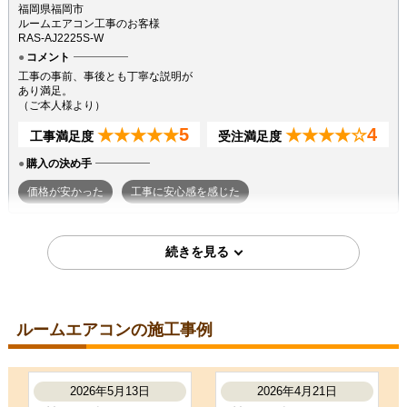
福岡県福岡市
ルームエアコン工事のお客様
RAS-AJ2225S-W
コメント
工事の事前、事後とも丁寧な説明が
あり満足。
（ご本人様より）
5
4
★★★★★
★★★★☆
工事満足度
受注満足度
購入の決め手
価格が安かった
工事に安心感を感じた
2026年7月7日
東京都町田市
ルームエアコン工事のお客様
S224ATGS-W
コメント
ルームエアコンの施工事例
段取りも良く、エアコン取付後のチ
ェックもしっかり実施いただき、と
ても良かったです。ありがとうござ
いました。
2026年5月13日
2026年4月21日
（ご本人様より）