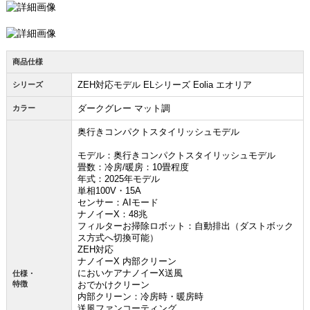
商品仕様
ZEH対応モデル ELシリーズ Eolia エオリア
シリーズ
ダークグレー マット調
カラー
奥行きコンパクトスタイリッシュモデル
モデル：奥行きコンパクトスタイリッシュモデル
畳数：冷房/暖房：10畳程度
年式：2025年モデル
単相100V・15A
センサー：AIモード
ナノイーX：48兆
フィルターお掃除ロボット：自動排出（ダストボック
ス方式へ切換可能）
ZEH対応
ナノイーX 内部クリーン
においケアナノイーX送風
仕様・
特徴
おでかけクリーン
内部クリーン：冷房時・暖房時
送風ファンコーティング