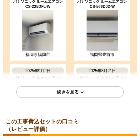
パナソニック ルームエアコン
パナソニック ルームエアコン
CS-225DFL-W
CS-566DJ2-W
5
3
★★★★★
★★★☆☆
工事満足度
受注満足度
購入の決め手
商品選定がしやすかった
価格が安かった
工事に安心感を感じた
福岡県福岡市
福岡県豊前市
お客様の声をもっと見る
2025年9月2日
2025年8月21日
パナソニック ルームエアコン
パナソニック ルームエアコン
CS-254DFL-W
CS-225DFL-W
この工事費込セットの口コミ
（レビュー評価）
東京都港区
愛知県名古屋市瑞穂区