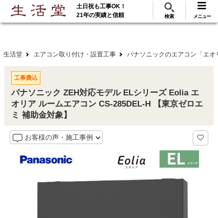
土日祝も工事OK！
288
117
無料見積
ご利用
万･工事実績
万件!
21年の実績と信頼
検索
メニュー
生活堂
エアコン取り付け・設置工事
パナソニックのエアコン「エオ
工事費込
パナソニック ZEH対応モデル ELシリーズ Eolia エ
オリア ルームエアコン CS-285DEL-H 【東京ゼロエ
ミ 補助金対象】
お客様の声・施工事例