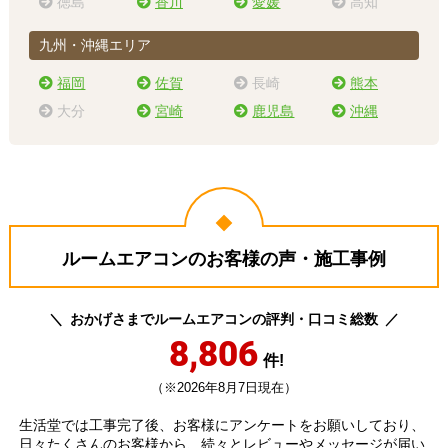
徳島
香川
愛媛
高知
九州・沖縄エリア
福岡
佐賀
長崎
熊本
大分
宮崎
鹿児島
沖縄
ルームエアコンのお客様の声・施工事例
おかげさまでルームエアコンの評判・口コミ総数
8,806
件!
（※2026年8月7日現在）
生活堂では工事完了後、お客様にアンケートをお願いしており、
日々たくさんのお客様から、続々とレビューやメッセージが届い