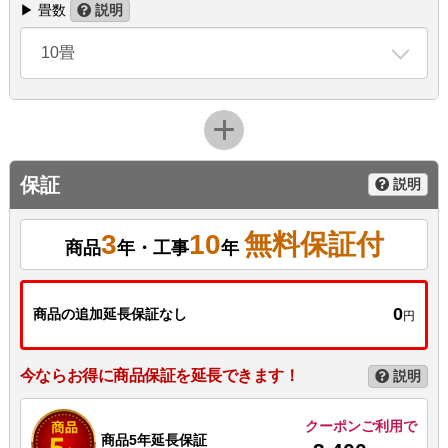
▶ 畳数
説明
10畳
保証
説明
3
10
無料保証付
商品
年・工事
年
0
商品の追加延長保証なし
円
今ならお得に商品保証を延長できます！
説明
クーポンご利用で
商品5年延長保証