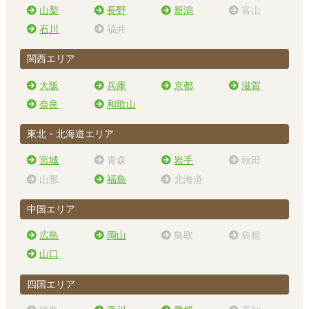
山梨
長野
新潟
富山
石川
福井
関西エリア
大阪
兵庫
京都
滋賀
奈良
和歌山
東北・北海道エリア
宮城
青森
岩手
秋田
山形
福島
北海道
中国エリア
広島
岡山
鳥取
島根
山口
四国エリア