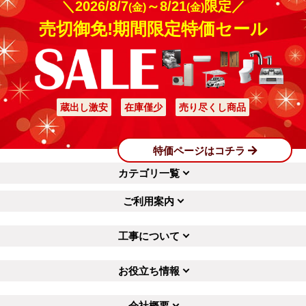
＼2026/8/7
～8/21
限定／
(金)
(金)
売切御免!期間限定特価セール
蔵出し激安
在庫僅少
売り尽くし商品
特価ページはコチラ
カテゴリ一覧
ご利用案内
工事について
お役立ち情報
会社概要