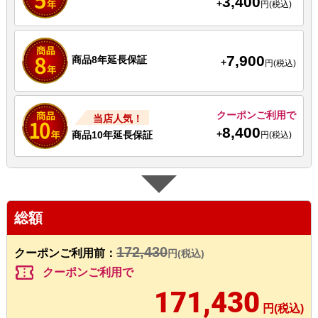
3,400
+
円(税込)
7,900
商品8年延長保証
+
円(税込)
クーポンご利用で
当店人気！
8,400
+
商品10年延長保証
円(税込)
総額
172,430
クーポンご利用前：
円(税込)
confirmation_number
クーポンご利用で
171,430
円(税込)