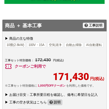
商品 ＋ 基本工事
工事説明
▶ 商品の主な特徴
10畳(2.8kW)
100V・15A
空気清浄
自動お掃除
AI自動運転
172,430
工事セット特別価格：
円(税込)
confirmation_number
クーポンご利用で
171,430
円(税込)
※工事セット特別価格に
1,000円OFFクーポン
を利用した価格です。
▶ お届け目安：工事所要日程を確認し、備考に希望日を記入
▶ 工事の空き状況はこちら
説明