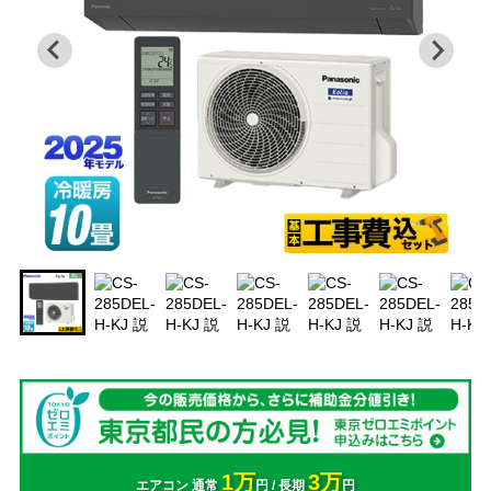
1万
3万
エアコン 通常
円 / 長期
円