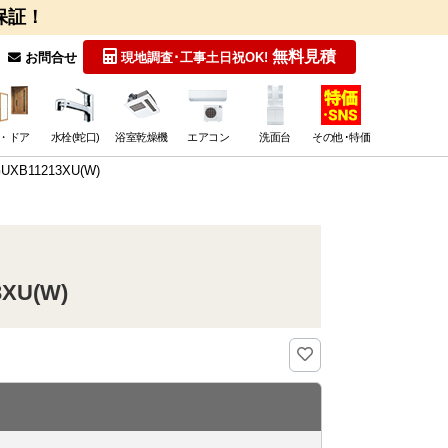
保証！
無料見積
お問合せ
現地調査･工事
土日祝OK!
・ドア
水栓(蛇口)
浴室乾燥機
エアコン
洗面台
その他･特価
11213XU(W)
U(W)