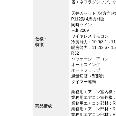
省エネフラグシップ、
天井カセット形4方向吹
P112形 4馬力相当
同時ツイン
三相200V
ワイヤレスリモコン
仕様・
冷房能力：10.0(3.1～11.
特徴
暖房能力：11.2(2.6～15.
R32
パッケージエアコン
オートスイング
オートフラップ
風量切替（5段階）
タイマー運転
業務用エアコン室内機：AI
業務用エアコン室外機：RO
業務用エアコン部材：RB
商品構成
業務用エアコン部材：RB
業務用エアコン部材：RBC