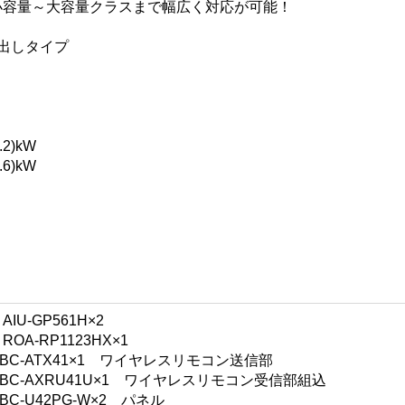
小容量～大容量クラスまで幅広く対応が可能！
出しタイプ
2)kW
6)kW
U-GP561H×2
A-RP1123HX×1
C-ATX41×1 ワイヤレスリモコン送信部
C-AXRU41U×1 ワイヤレスリモコン受信部組込
-U42PG-W×2 パネル