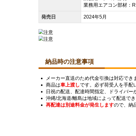
業務用エアコン部材：RB
発売日
2024年5月
納品時の注意事項
メーカー直送のため代金引換は対応でき
商品は
車上渡し
です。必ず荷受人を手配
日祝の配送、配達時間指定、ドライバー
沖縄/北海道/離島は地域によって配送で
再配達は別途料金が発生します
ので、納