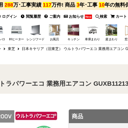
用
288
万･工事実績
117
万件! 商品
3
年･工事
10
年の無料
ログイン
閲覧履歴
ご案内
お知らせ
検索
カート
New
ンロ
IHヒーター
レンジフード
お風呂
キッチン
車庫まわり
庭まわり
窓
ン
東芝
日本キヤリア（旧東芝） ウルトラパワーエコ 業務用エアコン GUXB
パワーエコ 業務用エアコン GUXB11213X
商品