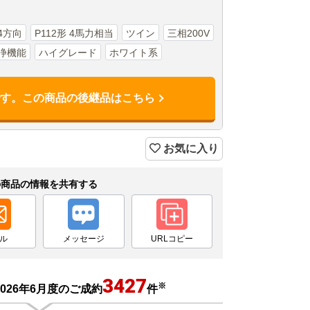
4方向
P112形 4馬力相当
ツイン
三相200V
浄機能
ハイグレード
ホワイト系
です。この商品の後継品はこちら
お気に入り
の商品の情報を共有する
ル
メッセージ
URLコピー
3427
※
026年6月度のご成約
件