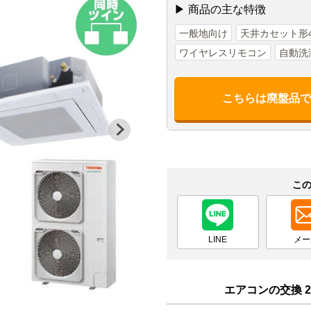
▶ 商品の主な特徴
一般地向け
天井カセット形
ワイヤレスリモコン
自動洗
こちらは廃盤品
こ
LINE
メー
エアコンの交換 2