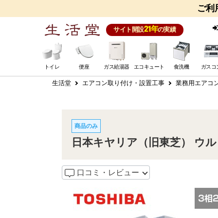
ご利
21年
サイト開設
の実績
トイレ
便座
ガス給湯器
エコキュート
食洗機
ガスコ
生活堂
エアコン取り付け・設置工事
業務用エアコ
商品のみ
日本キヤリア（旧東芝） ウルトラ
口コミ・レビュー