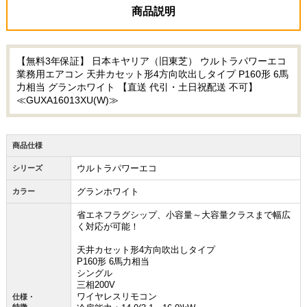
商品説明
【無料3年保証】 日本キヤリア（旧東芝） ウルトラパワーエコ
業務用エアコン 天井カセット形4方向吹出しタイプ P160形 6馬
力相当 グランホワイト 【直送 代引・土日祝配送 不可】
≪GUXA16013XU(W)≫
商品仕様
ウルトラパワーエコ
シリーズ
グランホワイト
カラー
省エネフラグシップ、小容量～大容量クラスまで幅広
く対応が可能！
天井カセット形4方向吹出しタイプ
P160形 6馬力相当
シングル
三相200V
ワイヤレスリモコン
仕様・
特徴