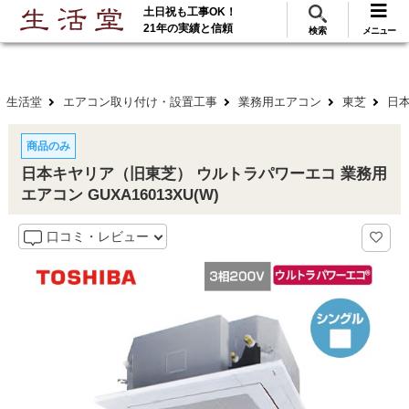
土日祝も工事OK！
288
117
無料見積
ご利用
万･工事実績
万件!
21年の実績と信頼
検索
メニュー
生活堂
エアコン取り付け・設置工事
業務用エアコン
東芝
日本
商品のみ
日本キヤリア（旧東芝） ウルトラパワーエコ 業務用
エアコン GUXA16013XU(W)
口コミ・レビュー