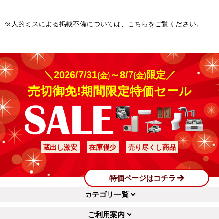
※人的ミスによる掲載不備については、
こちら
をご覧ください。
＼2026/7/31
～8/7
限定／
(金)
(金)
売切御免!期間限定特価セール
蔵出し激安
在庫僅少
売り尽くし商品
特価ページはコチラ
カテゴリ一覧
ご利用案内