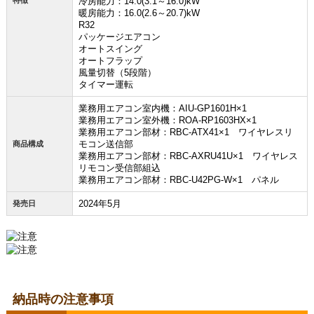
冷房能力：14.0(3.1～16.0)kW
暖房能力：16.0(2.6～20.7)kW
R32
パッケージエアコン
オートスイング
オートフラップ
風量切替（5段階）
タイマー運転
業務用エアコン室内機：AIU-GP1601H×1
業務用エアコン室外機：ROA-RP1603HX×1
業務用エアコン部材：RBC-ATX41×1 ワイヤレスリ
モコン送信部
商品構成
業務用エアコン部材：RBC-AXRU41U×1 ワイヤレス
リモコン受信部組込
業務用エアコン部材：RBC-U42PG-W×1 パネル
2024年5月
発売日
納品時の注意事項