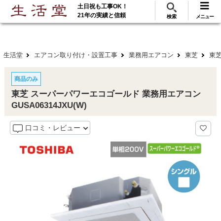
土日祝も工事OK！
288
117
無料見積
ご利用
万･工事実績
万件!
21年の実績と信頼
検索
メニュー
生活堂
エアコン取り付け・設置工事
業務用エアコン
東芝
東芝
商品のみ
東芝 スーパーパワーエコゴールド 業務用エアコン
GUSA06314JXU(W)
口コミ・レビュー