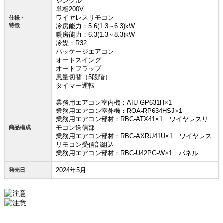
シングル
単相200V
ワイヤレスリモコン
仕様・
特徴
冷房能力：5.6(1.3～6.3)kW
暖房能力：6.3(1.3～8.3)kW
冷媒：R32
パッケージエアコン
オートスイング
オートフラップ
風量切替（5段階）
タイマー運転
業務用エアコン室内機：AIU-GP631H×1
業務用エアコン室外機：ROA-RP634HSJ×1
業務用エアコン部材：RBC-ATX41×1 ワイヤレスリ
モコン送信部
商品構成
業務用エアコン部材：RBC-AXRU41U×1 ワイヤレス
リモコン受信部組込
業務用エアコン部材：RBC-U42PG-W×1 パネル
2024年5月
発売日