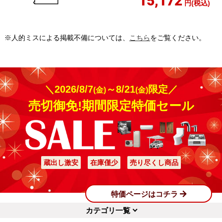
15,172
円(税込)
※人的ミスによる掲載不備については、
こちら
をご覧ください。
＼2026/8/7
～8/21
限定／
(金)
(金)
売切御免!期間限定特価セール
蔵出し激安
在庫僅少
売り尽くし商品
特価ページはコチラ
カテゴリ一覧